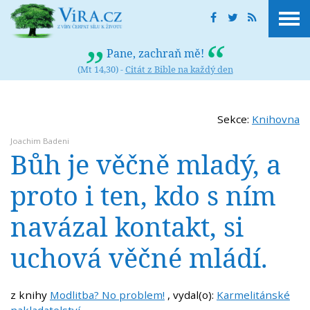
Pane, zachraň mě!
(Mt 14,30) -
Citát z Bible na každý den
Sekce:
Knihovna
Joachim Badeni
Bůh je věčně mladý, a
proto i ten, kdo s ním
navázal kontakt, si
uchová věčné mládí.
z knihy
Modlitba? No problem!
, vydal(o):
Karmelitánské