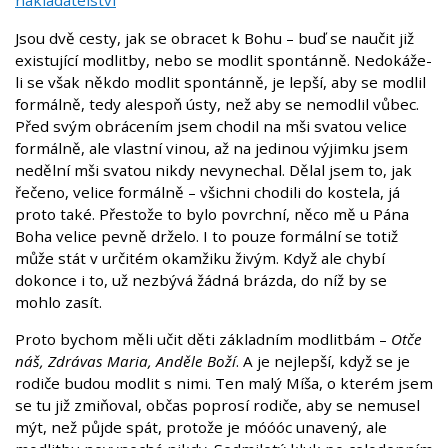
nakladatelství
Jsou dvě cesty, jak se obracet k Bohu – buď se naučit již
existující modlitby, nebo se modlit spontánně. Nedokáže-
li se však někdo modlit spontánně, je lepší, aby se modlil
formálně, tedy alespoň ústy, než aby se nemodlil vůbec.
Před svým obrácením jsem chodil na mši svatou velice
formálně, ale vlastní vinou, až na jedinou výjimku jsem
nedělní mši svatou nikdy nevynechal. Dělal jsem to, jak
řečeno, velice formálně – všichni chodili do kostela, já
proto také. Přestože to bylo povrchní, něco mě u Pána
Boha velice pevně drželo. I to pouze formální se totiž
může stát v určitém okamžiku živým. Když ale chybí
dokonce i to, už nezbývá žádná brázda, do níž by se
mohlo zasít.
Proto bychom měli učit děti základním modlitbám –
Otče
náš, Zdrávas Maria, Anděle Boží
. A je nejlepší, když se je
rodiče budou modlit s nimi. Ten malý Míša, o kterém jsem
se tu již zmiňoval, občas poprosí rodiče, aby se nemusel
mýt, než půjde spát, protože je móóóc unavený, ale