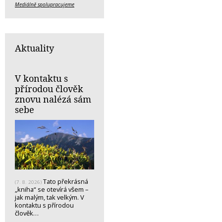
Mediálně spolupracujeme
Aktuality
V kontaktu s
přírodou člověk
znovu nalézá sám
sebe
Tato překrásná
(7. 8. 2026)
„kniha“ se otevírá všem –
jak malým, tak velkým. V
kontaktu s přírodou
člověk…