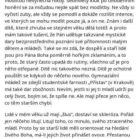
modlitbu nevynechá nikdy. Sedmiletý kluk po celodenním
honění se za mičudou nejde spát bez modlitby. Ne vždy si
vyčistí zuby, ale vždy se pomodlí a dokáže rozlišit intence,
ve kterých se mohu modlit pouze já, a on ne. Znám i další
dítě, které zhruba ve stejném věku dělá totéž. A proto
mám takové tušení, že Pán uděluje takzvané mystické
dary bezprostředního poznání své přítomnosti malým
dětem a mládeži. Také se mi zdá, že dospělí a staří lidé
jsou pro Pána Boha poměrně hořkým zklamáním, a to
proto, že starý často upadá do rutiny, všechno už je pro
něho otřepané. Dítě nic takového nezná. Dítě je ochotné
pouštět se kdykoli do něčeho nového. Gymnaziální
mládež ze zdejší studentské farnosti „Přístav“ (v Krakově)
má také dar zbožnosti. Nevím, jestli si jej ti mladí udrží po
celý život, bojím se, že spíše ne. Ale mají přece jen něco,
co těm starším chybí.
Lidé v mém věku už mají „šlus“, dostaví se skleróza. Pořád
jen něčeho litují. Litují toho, co minulo, svého ztraceného
mládí. Proto by se starší lidé měli orientovat na hledání
živého Boha, má-li jejich život přinášet ovoce. Přestanou