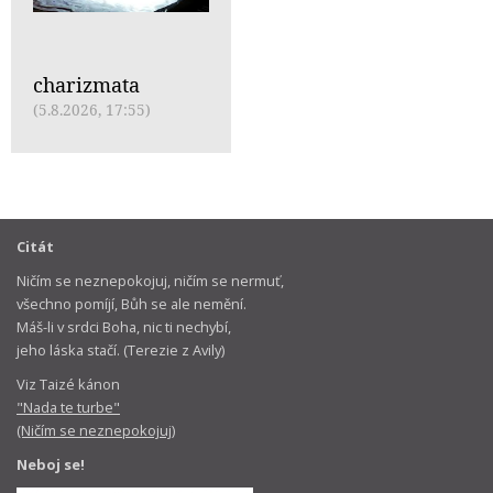
charizmata
(5.8.2026, 17:55)
Citát
Ničím se neznepokojuj, ničím se nermuť,
všechno pomíjí, Bůh se ale nemění.
Máš-li v srdci Boha, nic ti nechybí,
jeho láska stačí. (Terezie z Avily)
Viz Taizé kánon
"Nada te turbe"
(Ničím se neznepokojuj)
Neboj se!