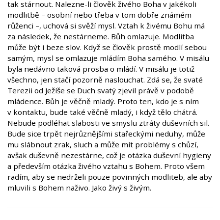
tak stárnout. Nalezne-li člověk živého Boha v jakékoli
modlitbě – osobní nebo třeba v tom dobře známém
růženci –, uchová si svěží mysl. Vztah k živému Bohu má
za následek, že nestárneme. Bůh omlazuje. Modlitba
může být i beze slov. Když se člověk prostě modlí sebou
samým, mysl se omlazuje mládím Boha samého. V misálu
byla nedávno taková prosba o mládí. V misálu je totiž
všechno, jen stačí pozorně naslouchat. Zdá se, že svaté
Terezii od Ježíše se Duch svatý zjevil právě v podobě
mládence. Bůh je věčně mladý. Proto ten, kdo je s ním
v kontaktu, bude také věčně mladý, i když tělo chátrá.
Nebude podléhat slabosti ve smyslu ztráty duševních sil.
Bude sice trpět nejrůznějšími stařeckými neduhy, může
mu slábnout zrak, sluch a může mít problémy s chůzí,
avšak duševně nezestárne, což je otázka duševní hygieny
a především otázka živého vztahu s Bohem. Proto všem
radím, aby se nedrželi pouze povinných modliteb, ale aby
mluvili s Bohem naživo. Jako živý s živým.