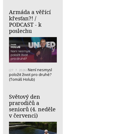
Armáda a věřící
křesťan?! /
PODCAST - k
poslechu
Není nesmysl
(27. 7. 2026)
položit život pro druhé?
(Tomáš Holub)
Světový den
prarodičů a
seniorů (4. neděle
v červenci)