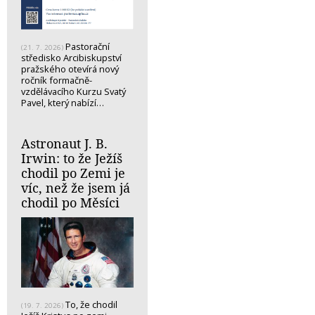
Pastorační
(21. 7. 2026)
středisko Arcibiskupství
pražského otevírá nový
ročník formačně-
vzdělávacího Kurzu Svatý
Pavel, který nabízí…
Astronaut J. B.
Irwin: to že Ježíš
chodil po Zemi je
víc, než že jsem já
chodil po Měsíci
To, že chodil
(19. 7. 2026)