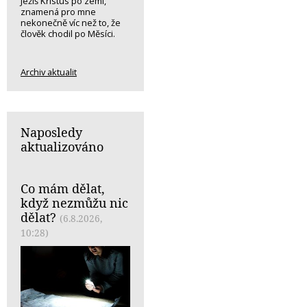
Ježíš Kristus po zemi,
znamená pro mne
nekonečně víc než to, že
člověk chodil po Měsíci.
Archiv aktualit
Naposledy
aktualizováno
Co mám dělat,
když nezmůžu nic
dělat?
(6.8.2026,
10:28)