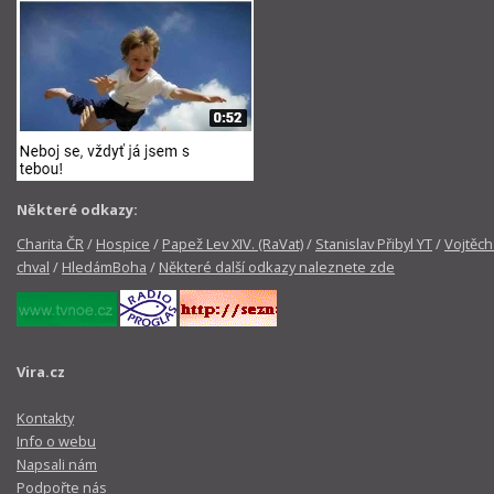
Některé odkazy:
Charita ČR
/
Hospice
/
Papež Lev XIV. (RaVat)
/
Stanislav Přibyl YT
/
Vojtěch
chval
/
HledámBoha
/
Některé další odkazy naleznete zde
Vira.cz
Kontakty
Info o webu
Napsali nám
Podpořte nás