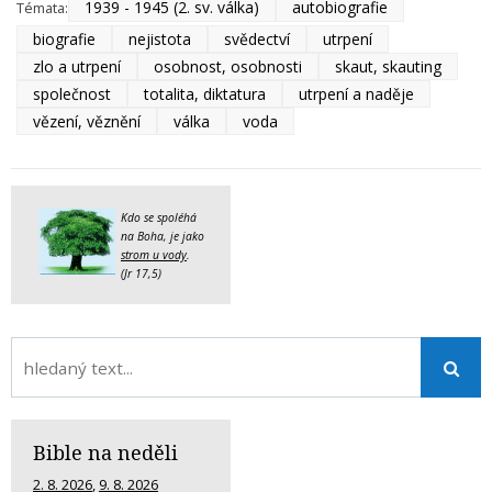
1939 - 1945 (2. sv. válka)
autobiografie
Témata:
biografie
nejistota
svědectví
utrpení
zlo a utrpení
osobnost, osobnosti
skaut, skauting
společnost
totalita, diktatura
utrpení a naděje
vězení, věznění
válka
voda
Kdo se spoléhá
na Boha, je jako
strom u vody
.
(Jr 17,5)
Bible na neděli
2. 8. 2026
,
9. 8. 2026