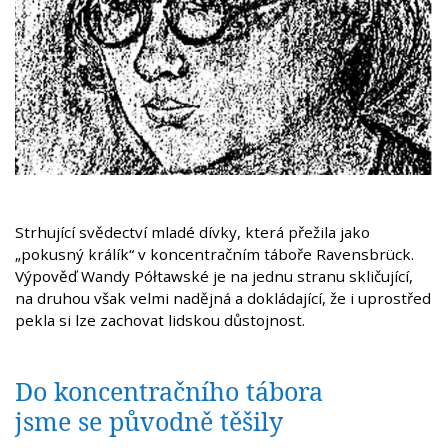
Strhující svědectví mladé dívky, která přežila jako
„pokusný králík“ v koncentračním táboře Ravensbrück.
Výpověď Wandy Półtawské je na jednu stranu skličující,
na druhou však velmi nadějná a dokládající, že i uprostřed
pekla si lze zachovat lidskou důstojnost.
Do koncentračního tábora
jsme se původně těšily