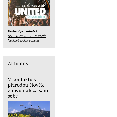
Festival pro mládež
UNITED 20. 8. - 22. 8. Vsetín
Mediálně spolupracujeme
Aktuality
V kontaktu s
přírodou člověk
znovu nalézá sám
sebe