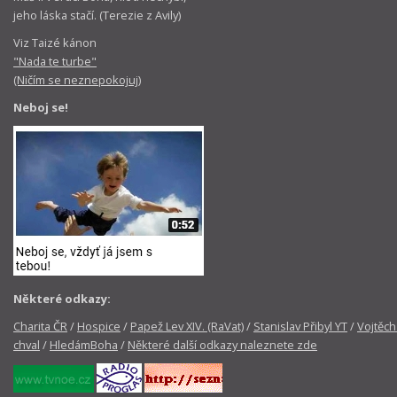
jeho láska stačí. (Terezie z Avily)
Viz Taizé kánon
"Nada te turbe"
(Ničím se neznepokojuj)
Neboj se!
Některé odkazy:
Charita ČR
/
Hospice
/
Papež Lev XIV. (RaVat)
/
Stanislav Přibyl YT
/
Vojtěch
chval
/
HledámBoha
/
Některé další odkazy naleznete zde