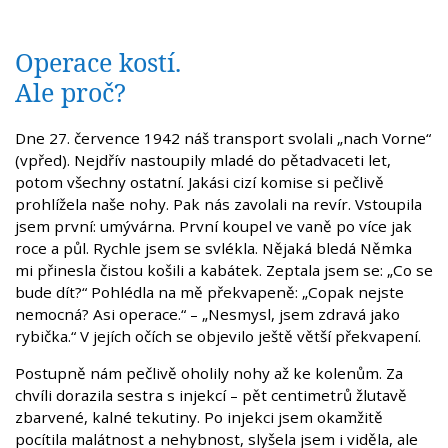
Operace kostí.
Ale proč?
Dne 27. července 1942 náš transport svolali „nach Vorne“
(vpřed). Nejdřív nastoupily mladé do pětadvaceti let,
potom všechny ostatní. Jakási cizí komise si pečlivě
prohlížela naše nohy. Pak nás zavolali na revír. Vstoupila
jsem první: umývárna. První koupel ve vaně po více jak
roce a půl. Rychle jsem se svlékla. Nějaká bledá Němka
mi přinesla čistou košili a kabátek. Zeptala jsem se: „Co se
bude dít?“ Pohlédla na mě překvapeně: „Copak nejste
nemocná? Asi operace.“ – „Nesmysl, jsem zdravá jako
rybička.“ V jejích očích se objevilo ještě větší překvapení.
Postupně nám pečlivě oholily nohy až ke kolenům. Za
chvíli dorazila sestra s injekcí – pět centimetrů žlutavě
zbarvené, kalné tekutiny. Po injekci jsem okamžitě
pocítila malátnost a nehybnost, slyšela jsem i viděla, ale