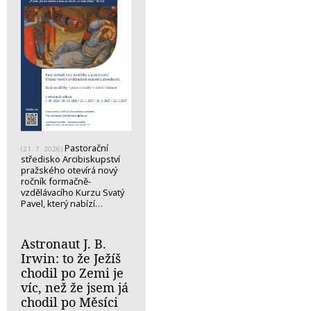
Pastorační
(21. 7. 2026)
středisko Arcibiskupství
pražského otevírá nový
ročník formačně-
vzdělávacího Kurzu Svatý
Pavel, který nabízí…
Astronaut J. B.
Irwin: to že Ježíš
chodil po Zemi je
víc, než že jsem já
chodil po Měsíci