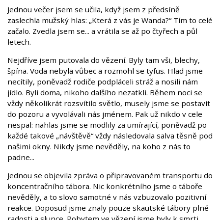
Jednou večer jsem se učila, když jsem z předsíně
zaslechla mužský hlas: „Která z vás je Wanda?“ Tím to celé
začalo. Zvedla jsem se... a vrátila se až po čtyřech a půl
letech.
Nejdříve jsem putovala do vězení. Byly tam vši, blechy,
špína. Voda nebyla vůbec a rozmohl se tyfus. Hlad jsme
necítily, poněvadž rodiče podpláceli stráž a nosili nám
jídlo. Byli doma, nikoho dalšího nezatkli. Během noci se
vždy několikrát rozsvítilo světlo, musely jsme se postavit
do pozoru a vyvolávali nás jménem. Pak už nikdo v cele
nespal: nahlas jsme se modlily za umírající, poněvadž po
každé takové „návštěvě“ vždy následovala salva těsně pod
našimi okny. Nikdy jsme nevěděly, na koho z nás to
padne...
Jednou se objevila zpráva o připravovaném transportu do
koncentračního tábora. Nic konkrétního jsme o táboře
nevěděly, a to slovo samotné v nás vzbuzovalo pozitivní
reakce. Doposud jsme znaly pouze skautské tábory plné
radosti a slunce. Pobytem ve vězení jsme byly k smrti