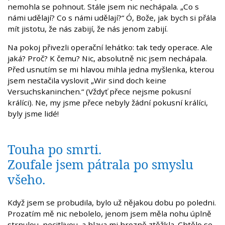
nemohla se pohnout. Stále jsem nic nechápala. „Co s
námi udělají? Co s námi udělají?“ Ó, Bože, jak bych si přála
mít jistotu, že nás zabijí, že nás jenom zabijí.
Na pokoj přivezli operační lehátko: tak tedy operace. Ale
jaká? Proč? K čemu? Nic, absolutně nic jsem nechápala.
Před usnutím se mi hlavou mihla jedna myšlenka, kterou
jsem nestačila vyslovit „Wir sind doch keine
Versuchskaninchen.“ (Vždyť přece nejsme pokusní
králíci). Ne, my jsme přece nebyly žádní pokusní králíci,
byly jsme lidé!
Touha po smrti.
Zoufale jsem pátrala po smyslu
všeho.
Když jsem se probudila, bylo už nějakou dobu po poledni.
Prozatím mě nic nebolelo, jenom jsem měla nohu úplně
strnulou, necitlivou, a hlava mi hrozně ztěžkla. Chtělo se