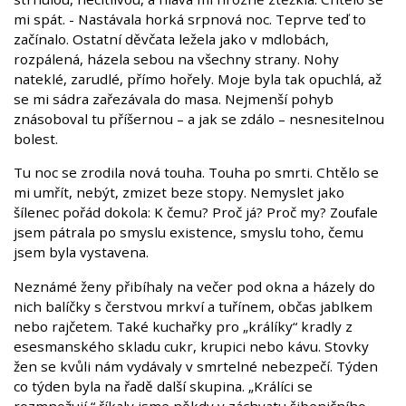
mi spát. - Nastávala horká srpnová noc. Teprve teď to
začínalo. Ostatní děvčata ležela jako v mdlobách,
rozpálená, házela sebou na všechny strany. Nohy
nateklé, zarudlé, přímo hořely. Moje byla tak opuchlá, až
se mi sádra zařezávala do masa. Nejmenší pohyb
znásoboval tu příšernou – a jak se zdálo – nesnesitelnou
bolest.
Tu noc se zrodila nová touha. Touha po smrti. Chtělo se
mi umřít, nebýt, zmizet beze stopy. Nemyslet jako
šílenec pořád dokola: K čemu? Proč já? Proč my? Zoufale
jsem pátrala po smyslu existence, smyslu toho, čemu
jsem byla vystavena.
Neznámé ženy přibíhaly na večer pod okna a házely do
nich balíčky s čerstvou mrkví a tuřínem, občas jablkem
nebo rajčetem. Také kuchařky pro „králíky“ kradly z
esesmanského skladu cukr, krupici nebo kávu. Stovky
žen se kvůli nám vydávaly v smrtelné nebezpečí. Týden
co týden byla na řadě další skupina. „Králíci se
rozmnožují,“ říkaly jsme někdy v záchvatu šibeničního