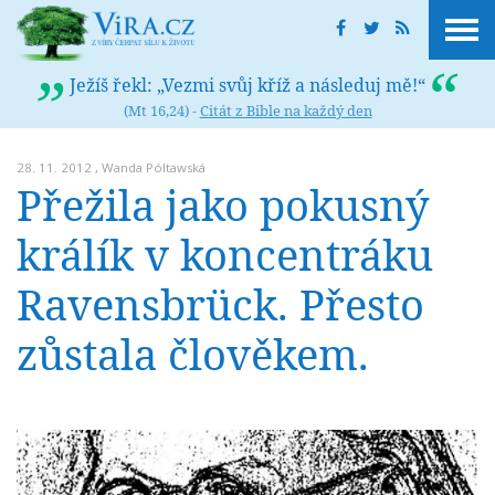
Ježíš řekl: „Vezmi svůj kříž a následuj mě!“
(Mt 16,24) -
Citát z Bible na každý den
28. 11. 2012 ,
Wanda Póltawská
Přežila jako pokusný
králík v koncentráku
Ravensbrück. Přesto
zůstala člověkem.