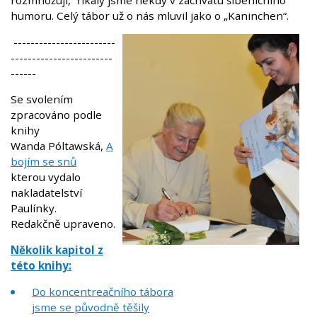
humoru. Celý tábor už o nás mluvil jako o „Kaninchen“.
------------------------
------------------------
------
Se svolením
zpracováno podle
knihy
Wanda Póltawská,
A
bojím se snů
kterou vydalo
nakladatelství
Paulínky.
Redakčně upraveno.
Několik kapitol z
této knihy:
Do koncentreačního tábora
jsme se původně těšily