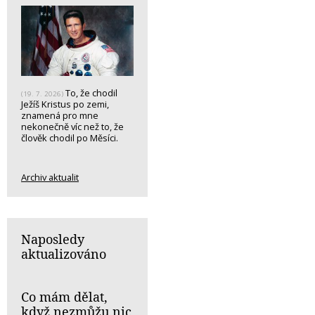
To, že chodil
(19. 7. 2026)
Ježíš Kristus po zemi,
znamená pro mne
nekonečně víc než to, že
člověk chodil po Měsíci.
Archiv aktualit
Naposledy
aktualizováno
Co mám dělat,
když nezmůžu nic