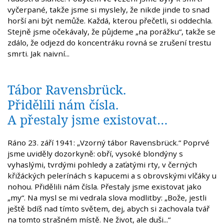
vyčerpané, takže jsme si myslely, že nikde jinde to snad
horší ani být nemůže. Každá, kterou přečetli, si oddechla.
Stejně jsme očekávaly, že půjdeme „na porážku“, takže se
zdálo, že odjezd do koncentráku rovná se zrušení trestu
smrti. Jak naivní...
Tábor Ravensbrück.
Přidělili nám čísla.
A přestaly jsme existovat…
Ráno 23. září 1941: „Vzorný tábor Ravensbrück.“ Poprvé
jsme uviděly dozorkyně: obří, vysoké blondýny s
vyhaslými, tvrdými pohledy a zaťatými rty, v černých
křižáckých pelerínách s kapucemi a s obrovskými vlčáky u
nohou. Přidělili nám čísla. Přestaly jsme existovat jako
„my“. Na mysl se mi vedrala slova modlitby: „Bože, jestli
ještě bdíš nad tímto světem, dej, abych si zachovala tvář
na tomto strašném místě. Ne život, ale duši...“