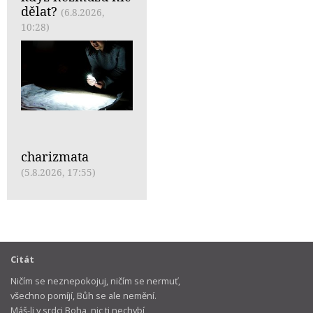
dělat?
(6.8.2026,
10:28)
charizmata
(5.8.2026, 17:55)
Citát
Ničím se neznepokojuj, ničím se nermuť,
všechno pomíjí, Bůh se ale nemění.
Máš-li v srdci Boha, nic ti nechybí,