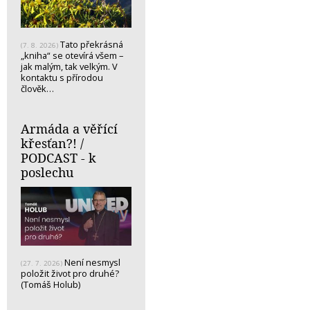
Tato překrásná
(7. 8. 2026)
„kniha“ se otevírá všem –
jak malým, tak velkým. V
kontaktu s přírodou
člověk…
Armáda a věřící
křesťan?! /
PODCAST - k
poslechu
Není nesmysl
(27. 7. 2026)
položit život pro druhé?
(Tomáš Holub)