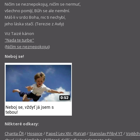
Ničím se neznepokojuj, ničím se nermuť,
všechno pomíjí, Bůh se ale nemění.
Máš-li v srdci Boha, nic ti nechybí,
jeho láska stačí. (Terezie z Avily)
Viz Taizé kánon
"Nada te turbe"
(Ničím se neznepokojuj)
Neboj se!
Některé odkazy:
Charita ČR
/
Hospice
/
Papež Lev XIV. (RaVat)
/
Stanislav Přibyl YT
/
Vojtěch
chval
/
HledámBoha
/
Některé další odkazy naleznete zde