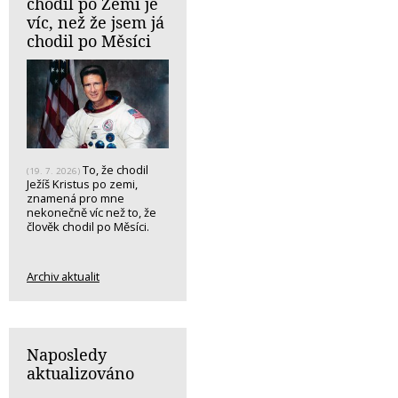
chodil po Zemi je
víc, než že jsem já
chodil po Měsíci
To, že chodil
(19. 7. 2026)
Ježíš Kristus po zemi,
znamená pro mne
nekonečně víc než to, že
člověk chodil po Měsíci.
Archiv aktualit
Naposledy
aktualizováno