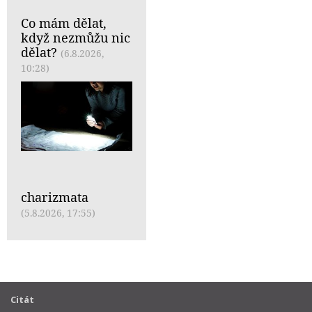
Co mám dělat,
když nezmůžu nic
dělat?
(6.8.2026,
10:28)
charizmata
(5.8.2026, 17:55)
Citát