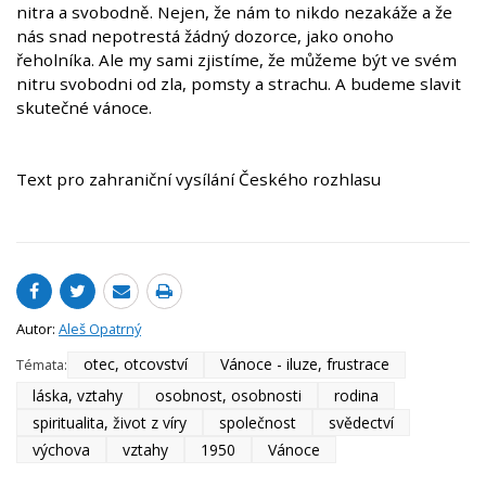
nitra a svobodně. Nejen, že nám to nikdo nezakáže a že
nás snad nepotrestá žádný dozorce, jako onoho
řeholníka. Ale my sami zjistíme, že můžeme být ve svém
nitru svobodni od zla, pomsty a strachu. A budeme slavit
skutečné vánoce.
Text pro zahraniční vysílání Českého rozhlasu
Autor:
Aleš Opatrný
otec, otcovství
Vánoce - iluze, frustrace
Témata:
láska, vztahy
osobnost, osobnosti
rodina
spiritualita, život z víry
společnost
svědectví
výchova
vztahy
1950
Vánoce