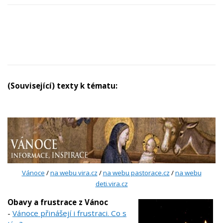
(Související) texty k tématu:
Vánoce
/
na webu vira.cz
/
na webu pastorace.cz
/
na webu
deti.vira.cz
Obavy a frustrace z Vánoc
-
Vánoce přinášejí i frustraci. Co s