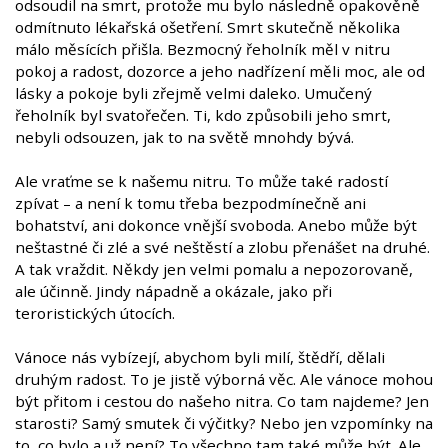
odsoudil na smrt, protože mu bylo následně opakověně
odmítnuto lékařská ošetření. Smrt skutečně několika
málo měsících přišla. Bezmocný řeholník měl v nitru
pokoj a radost, dozorce a jeho nadřízení měli moc, ale od
lásky a pokoje byli zřejmě velmi daleko. Umučený
řeholník byl svatořečen. Ti, kdo způsobili jeho smrt,
nebyli odsouzen, jak to na světě mnohdy bývá.
Ale vraťme se k našemu nitru. To může také radostí
zpívat – a není k tomu třeba bezpodmínečně ani
bohatství, ani dokonce vnější svoboda. Anebo může být
neštastné či zlé a své neštěstí a zlobu přenášet na druhé.
A tak vraždit. Někdy jen velmi pomalu a nepozorovaně,
ale účinně. Jindy nápadně a okázale, jako při
teroristických útocích.
Vánoce nás vybízejí, abychom byli milí, štědří, dělali
druhým radost. To je jistě výborná věc. Ale vánoce mohou
být přitom i cestou do našeho nitra. Co tam najdeme? Jen
starosti? Samý smutek či výčitky? Nebo jen vzpomínky na
to, co bylo a už není? To všechno tam také může být. Ale