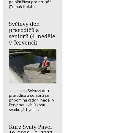
položit život pro druhé?
(Tomáš Holub)
Světový den
prarodičů a
seniorů (4. neděle
v červenci)
Světový den
(22. 7. 2026)
prarodičů a seniorů se
připomíná vždy 4. neděli v
červenci - v blízkosti
svátku Jáchyma…
Kurz Svatý Pavel