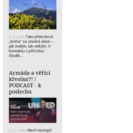
Tato překrásná
(7. 8. 2026)
„kniha“ se otevírá všem –
jak malým, tak velkým. V
kontaktu s přírodou
člověk…
Armáda a věřící
křesťan?! /
PODCAST - k
poslechu
Není nesmysl
(27. 7. 2026)