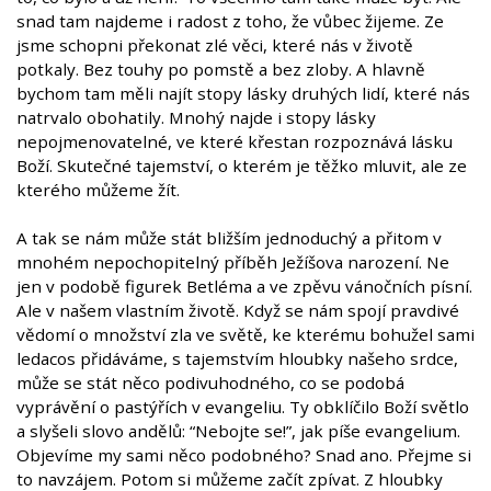
snad tam najdeme i radost z toho, že vůbec žijeme. Ze
jsme schopni překonat zlé věci, které nás v životě
potkaly. Bez touhy po pomstě a bez zloby. A hlavně
bychom tam měli najít stopy lásky druhých lidí, které nás
natrvalo obohatily. Mnohý najde i stopy lásky
nepojmenovatelné, ve které křestan rozpoznává lásku
Boží. Skutečné tajemství, o kterém je těžko mluvit, ale ze
kterého můžeme žít.
A tak se nám může stát bližším jednoduchý a přitom v
mnohém nepochopitelný příběh Ježíšova narození. Ne
jen v podobě figurek Betléma a ve zpěvu vánočních písní.
Ale v našem vlastním životě. Když se nám spojí pravdivé
vědomí o množství zla ve světě, ke kterému bohužel sami
ledacos přidáváme, s tajemstvím hloubky našeho srdce,
může se stát něco podivuhodného, co se podobá
vyprávění o pastýřích v evangeliu. Ty obklíčilo Boží světlo
a slyšeli slovo andělů: “Nebojte se!”, jak píše evangelium.
Objevíme my sami něco podobného? Snad ano. Přejme si
to navzájem. Potom si můžeme začít zpívat. Z hloubky