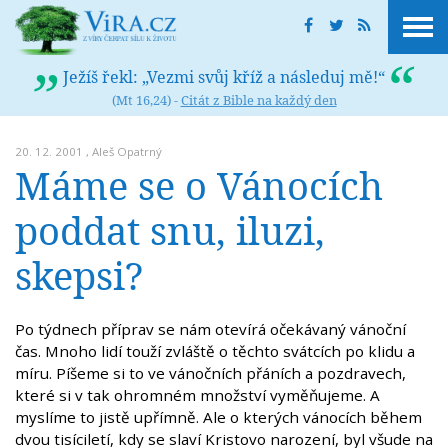
Ježíš řekl: „Vezmi svůj kříž a následuj mě!“
(Mt 16,24) -
Citát z Bible na každý den
20. 12. 2001 ,
Aleš Opatrný
Máme se o Vánocích
poddat snu, iluzi,
skepsi?
Po týdnech příprav se nám otevírá očekávaný vánoční
čas. Mnoho lidí touží zvláště o těchto svátcích po klidu a
míru. Píšeme si to ve vánočních přáních a pozdravech,
které si v tak ohromném množství vyměňujeme. A
myslíme to jistě upřímně. Ale o kterých vánocích během
dvou tisíciletí, kdy se slaví Kristovo narození, byl všude na