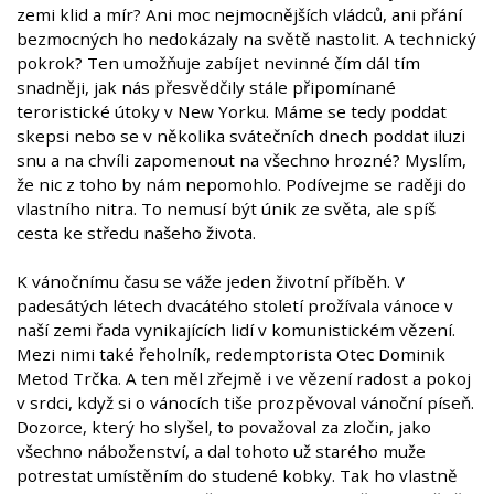
zemi klid a mír? Ani moc nejmocnějších vládců, ani přání
bezmocných ho nedokázaly na světě nastolit. A technický
pokrok? Ten umožňuje zabíjet nevinné čím dál tím
snadněji, jak nás přesvědčily stále připomínané
teroristické útoky v New Yorku. Máme se tedy poddat
skepsi nebo se v několika svátečních dnech poddat iluzi
snu a na chvíli zapomenout na všechno hrozné? Myslím,
že nic z toho by nám nepomohlo. Podívejme se raději do
vlastního nitra. To nemusí být únik ze světa, ale spíš
cesta ke středu našeho života.
K vánočnímu času se váže jeden životní příběh. V
padesátých létech dvacátého století prožívala vánoce v
naší zemi řada vynikajících lidí v komunistickém vězení.
Mezi nimi také řeholník, redemptorista Otec Dominik
Metod Trčka. A ten měl zřejmě i ve vězení radost a pokoj
v srdci, když si o vánocích tiše prozpěvoval vánoční píseň.
Dozorce, který ho slyšel, to považoval za zločin, jako
všechno náboženství, a dal tohoto už starého muže
potrestat umístěním do studené kobky. Tak ho vlastně