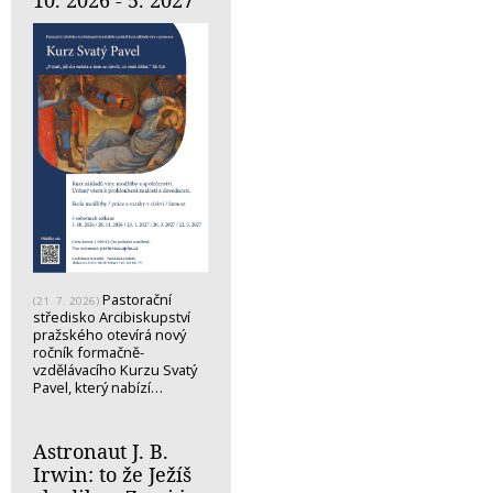
10. 2026 - 5. 2027
Pastorační
(21. 7. 2026)
středisko Arcibiskupství
pražského otevírá nový
ročník formačně-
vzdělávacího Kurzu Svatý
Pavel, který nabízí…
Astronaut J. B.
Irwin: to že Ježíš