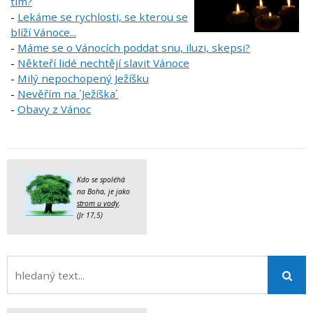
tím?
-
Lekáme se rychlosti, se kterou se
blíží Vánoce...
-
Máme se o Vánocích poddat snu, iluzi, skepsi?
-
Někteří lidé nechtějí slavit Vánoce
-
Milý nepochopený Ježíšku
-
Nevěřím na ´Ježíška´
-
Obavy z Vánoc
Kdo se spoléhá
na Boha, je jako
strom u vody
.
(Jr 17,5)