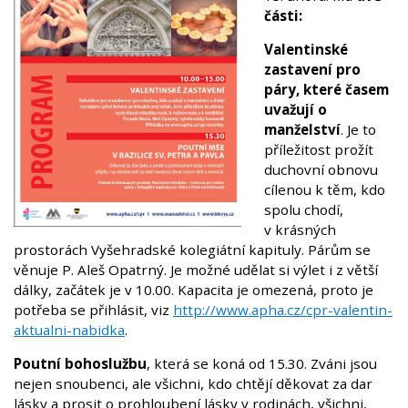
části:
Valentinské
zastavení pro
páry, které časem
uvažují o
manželství
. Je to
příležitost prožít
duchovní obnovu
cílenou k těm, kdo
spolu chodí,
v krásných
prostorách Vyšehradské kolegiátní kapituly. Párům se
věnuje P. Aleš Opatrný. Je možné udělat si výlet i z větší
dálky, začátek je v 10.00. Kapacita je omezená, proto je
potřeba se přihlásit, viz
http://www.apha.cz/cpr-valentin-
aktualni-nabidka
.
Poutní bohoslužbu
, která se koná od 15.30. Zváni jsou
nejen snoubenci, ale všichni, kdo chtějí děkovat za dar
lásky a prosit o prohloubení lásky v rodinách, všichni,