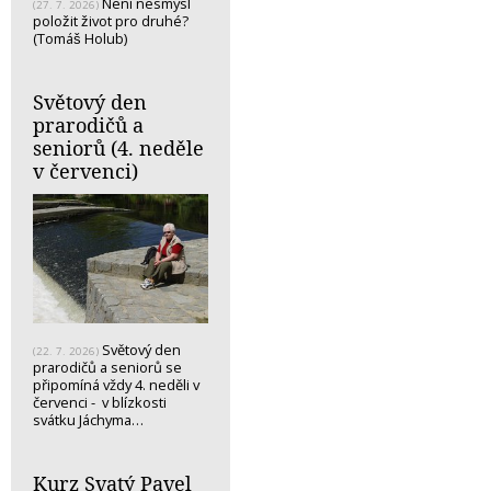
Není nesmysl
(27. 7. 2026)
položit život pro druhé?
(Tomáš Holub)
Světový den
prarodičů a
seniorů (4. neděle
v červenci)
Světový den
(22. 7. 2026)
prarodičů a seniorů se
připomíná vždy 4. neděli v
červenci - v blízkosti
svátku Jáchyma…
Kurz Svatý Pavel