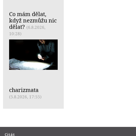
Co mám dělat,
když nezmůžu nic
dělat?
(6.8.2026,
10:28)
charizmata
(5.8.2026, 17:55)
Citát