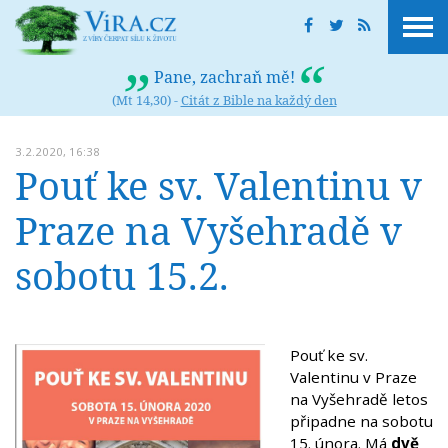
Pane, zachraň mě!
(Mt 14,30) -
Citát z Bible na každý den
3.2.2020, 16:38
Pouť ke sv. Valentinu v
Praze na Vyšehradě v
sobotu 15.2.
Pouť ke sv.
Valentinu v Praze
na Vyšehradě letos
připadne na sobotu
15. února. Má
dvě