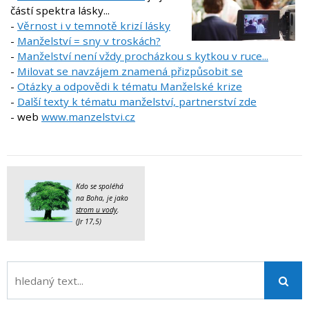
částí spektra lásky...
-
Věrnost i v temnotě krizí lásky
-
Manželství = sny v troskách?
-
Manželství není vždy procházkou s kytkou v ruce...
-
Milovat se navzájem znamená přizpůsobit se
-
Otázky a odpovědi k tématu Manželské krize
-
Další texty k tématu manželství, partnerství zde
- web
www.manzelstvi.cz
Kdo se spoléhá
na Boha, je jako
strom u vody
.
(Jr 17,5)