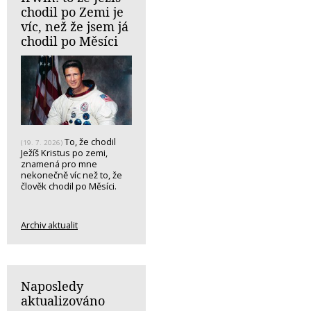
chodil po Zemi je
víc, než že jsem já
chodil po Měsíci
To, že chodil
(19. 7. 2026)
Ježíš Kristus po zemi,
znamená pro mne
nekonečně víc než to, že
člověk chodil po Měsíci.
Archiv aktualit
Naposledy
aktualizováno