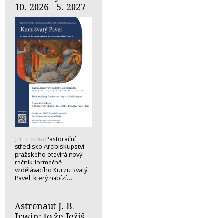
10. 2026 - 5. 2027
Pastorační
(21. 7. 2026)
středisko Arcibiskupství
pražského otevírá nový
ročník formačně-
vzdělávacího Kurzu Svatý
Pavel, který nabízí…
Astronaut J. B.
Irwin: to že Ježíš