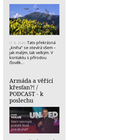
Tato překrásná
(7. 8. 2026)
„kniha“ se otevírá všem –
jak malým, tak velkým. V
kontaktu s přírodou
člověk…
Armáda a věřící
křesťan?! /
PODCAST - k
poslechu