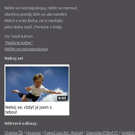
Ničím se neznepokojuj, ničím se nermuť,
všechno pomíjí, Bůh se ale nemění.
Máš-li v srdci Boha, nic ti nechybí,
jeho láska stačí. (Terezie z Avily)
Viz Taizé kánon
"Nada te turbe"
(Ničím se neznepokojuj)
Neboj se!
Některé odkazy:
Charita ČR
/
Hospice
/
Papež Lev XIV. (RaVat)
/
Stanislav Přibyl YT
/
Vojtěch