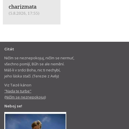
charizmata
(5.8.2026, 17:55)
Citát
Ničím se neznepokojuj, ničím se nermuť,
všechno pomíjí, Bůh se ale nemění.
Máš-li v srdci Boha, nic ti nechybí,
jeho láska stačí. (Terezie z Avily)
Viz Taizé kánon
"Nada te turbe"
(Ničím se neznepokojuj)
Neboj se!