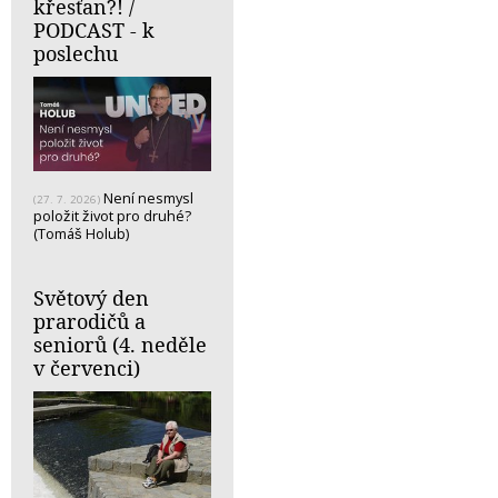
křesťan?! /
PODCAST - k
poslechu
Není nesmysl
(27. 7. 2026)
položit život pro druhé?
(Tomáš Holub)
Světový den
prarodičů a
seniorů (4. neděle
v červenci)