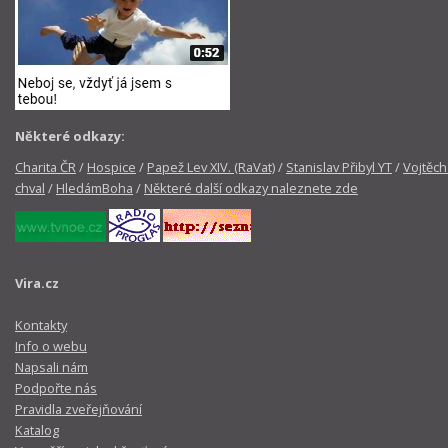
Některé odkazy:
Charita ČR
/
Hospice
/
Papež Lev XIV. (RaVat)
/
Stanislav Přibyl YT
/
Vojtěch
chval
/
HledámBoha
/
Některé další odkazy naleznete zde
Vira.cz
Kontakty
Info o webu
Napsali nám
Podpořte nás
Pravidla zveřejňování
Katalog