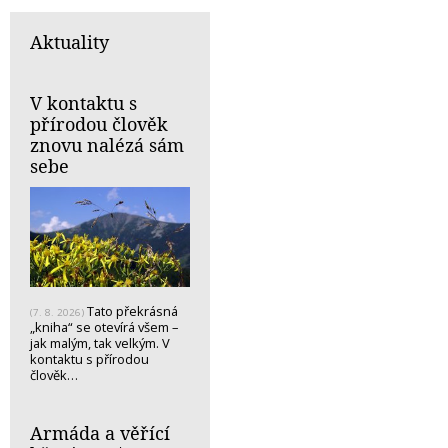
Aktuality
V kontaktu s
přírodou člověk
znovu nalézá sám
sebe
Tato překrásná
(7. 8. 2026)
„kniha“ se otevírá všem –
jak malým, tak velkým. V
kontaktu s přírodou
člověk…
Armáda a věřící