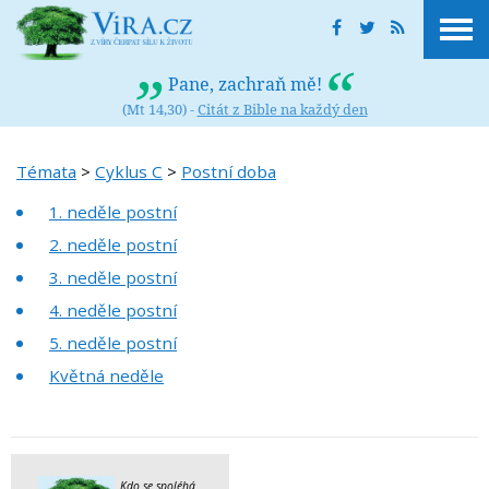
Pane, zachraň mě!
(Mt 14,30) -
Citát z Bible na každý den
Témata
>
Cyklus C
>
Postní doba
1. neděle postní
2. neděle postní
3. neděle postní
4. neděle postní
5. neděle postní
Květná neděle
Kdo se spoléhá