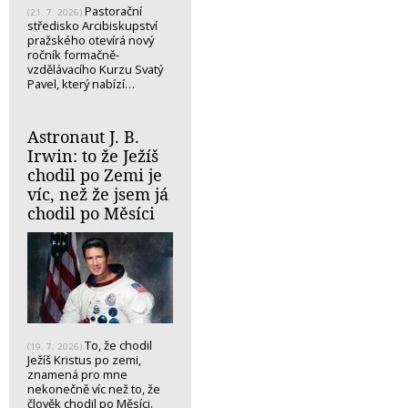
Pastorační
(21. 7. 2026)
středisko Arcibiskupství
pražského otevírá nový
ročník formačně-
vzdělávacího Kurzu Svatý
Pavel, který nabízí…
Astronaut J. B.
Irwin: to že Ježíš
chodil po Zemi je
víc, než že jsem já
chodil po Měsíci
To, že chodil
(19. 7. 2026)
Ježíš Kristus po zemi,
znamená pro mne
nekonečně víc než to, že
člověk chodil po Měsíci.