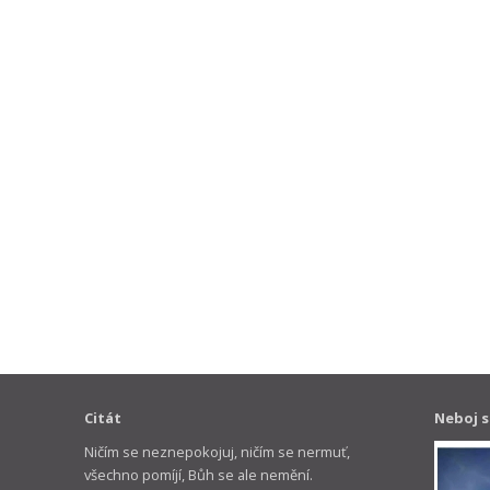
Citát
Neboj s
Ničím se neznepokojuj, ničím se nermuť,
všechno pomíjí, Bůh se ale nemění.