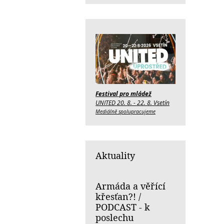
Festival pro mládež
UNITED 20. 8. - 22. 8. Vsetín
Mediálně spolupracujeme
Aktuality
Armáda a věřící
křesťan?! /
PODCAST - k
poslechu