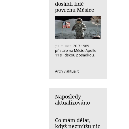
dosáhli lidé
povrchu Měsíce
20.7.1969
(17. 7. 2026)
přistálo na Měsíci Apollo
11 s lidskou posádkou.
Archiv aktualit
Naposledy
aktualizováno
Co mám dělat,
když nezmůžu nic