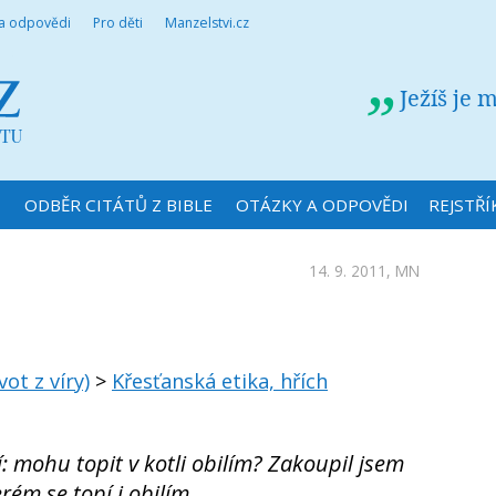
 a odpovědi
Pro děti
Manzelstvi.cz
Ježíš je 
N
ODBĚR CITÁTŮ Z BIBLE
OTÁZKY A ODPOVĚDI
REJSTŘÍ
14. 9. 2011,
MN
vot z víry)
>
Křesťanská etika, hřích
 mohu topit v kotli obilím? Zakoupil jsem
rém se topí i obilím.