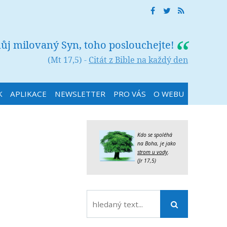
můj milovaný Syn, toho poslouchejte!
(Mt 17,5) -
Citát z Bible na každý den
K
APLIKACE
NEWSLETTER
PRO VÁS
O WEBU
Kdo se spoléhá
na Boha, je jako
strom u vody
.
(Jr 17,5)