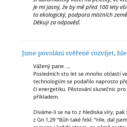
Je mi jasný, že by mě před 100 lety vši
to ekologický, podpora místních zeměděl
Děkuji za odpověď.
Jsme povoláni svěřené rozvíjet, hl
Vážený pane ...,
Posledních sto let se mnoho oblastí v
technologiím se podařilo naprosto pře
či energetiku. Pěstování slunečnic pr
příkladem.
Díváme-li se na to z hlediska víry, pak
z Gn 1,29 "Bůh také řekl: "Hle, dal js