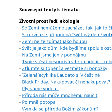
Související texty k tématu:
Životní prostředí, ekologie
-
Se Zemí nemůžeme zacházet tak, jak to č
-
5. června se připomíná ´Světový den život
-
Zemi nelze ždímat jako houbu
-
Svět je jako dům, kde bydlíme spolu s ost
-
Na Zemi jsme jen v podnájmu
-
Tvoje štěstí nespočívá v hromadění ... čeh
-
Ztlumte si topení a vezměte si ponožky
-
´Zelená´ecyklika Laudato si´v češtině
-
Black Friday. Nakupovat či nenakupovat?
-
Plýtváme vodou...
-
Příroda nás může mnohému naučit
-
Po mně potopa
-
Vymkla se příroda Božím zákonům?