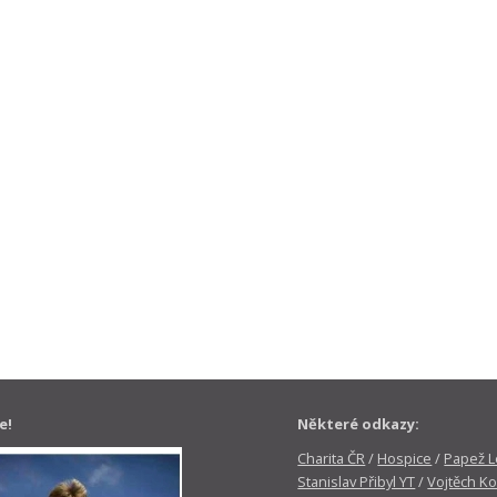
e!
Některé odkazy:
Charita ČR
/
Hospice
/
Papež Le
Stanislav Přibyl YT
/
Vojtěch Ko