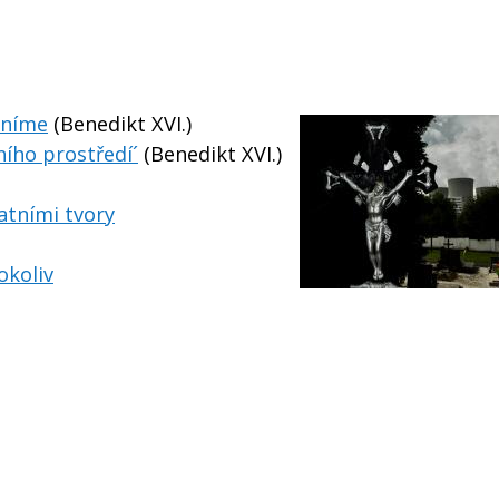
iníme
(Benedikt XVI.)
ního prostředí´
(Benedikt XVI.)
atními tvory
okoliv