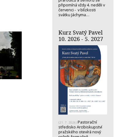
prarodičů a seniorů se
připomíná vždy 4. neděli v
červenci - v blízkosti
svátku Jáchyma…
Kurz Svatý Pavel
10. 2026 - 5. 2027
Pastorační
(21. 7. 2026)
středisko Arcibiskupství
pražského otevírá nový
ročník formačně-