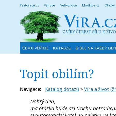
Pastorace.cz
Vánoce
Velikonoce
Modlitba.cz
Otázky
ČEMU VĚŘÍME
KATALOG
BIBLE NA KAŽDÝ DE
Topit obilím?
Navigace:
Katalog dotazů
>
Víra a život (ži
Dobrý den,
má otázka bude asi trochu netradiční:
si automatický kotel na peletky, ve kte