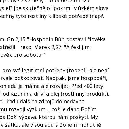
 plody se semeny. To budete mít za
yslel? Jde skutečně o "pokrm" v úzkém slova
chny tyto rostliny k lidské potřebě (např.
ím: Gn 2,15 "Hospodin Bůh postavil člověka
třežil." resp. Marek 2,27: "A řekl jim:
lověk pro sobotu."
ro své legitimní potřeby (topení), ale není
trvale poškozovat. Naopak, jsme hospodáři,
pohledu je máme ale rozvíjet! Před 400 lety
i odkázáni na dříví a olej (rostlinný produkt).
u řadu dalších zdrojů do nedávna
ému rozvoji výzkumu, což je dáno Božím
pá Boží výbava, kterou nám poskytl. My
v šátku, ale v souladu s Bohem mohutně