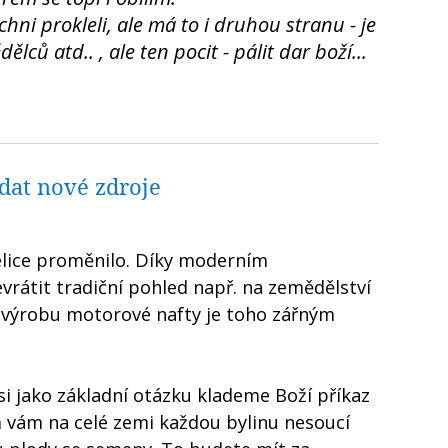
chni prokleli, ale má to i druhou stranu - je
ců atd.. , ale ten pocit - pálit dar boží...
edat nové zdroje
elice proměnilo. Díky moderním
vrátit tradiční pohled např. na zemědělství
o výrobu motorové nafty je toho zářným
 si jako základní otázku klademe Boží příkaz
em vám na celé zemi každou bylinu nesoucí