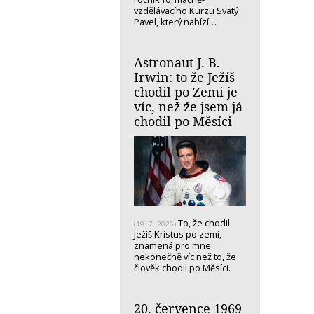
vzdělávacího Kurzu Svatý
Pavel, který nabízí…
Astronaut J. B.
Irwin: to že Ježíš
chodil po Zemi je
víc, než že jsem já
chodil po Měsíci
To, že chodil
(19. 7. 2026)
Ježíš Kristus po zemi,
znamená pro mne
nekonečně víc než to, že
člověk chodil po Měsíci.
20. července 1969