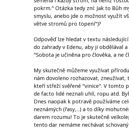
semena i každý strom, na němž rostou
pokrm." Otázka tedy zní: Jak to Bůh m
smyslu, anebo jde o možnost využít vše
větve stromů pro topení")?
Odpověď lze hledat v textu následujíc
do zahrady v Edenu, aby ji obdělával a s
"Sobota je učiněna pro člověka, a ne č
My skutečně můžeme využívat přírodu p
nám dovoleno rozhazovat, zneužívat, 
kteří střeží svěřené "vinice". V tomto 
de facto lidé neznali uhlí, ropu atd. Byl
Dnes naopak k potravě používáme celo
neznámých (řasy,...) a to díky mohutn
darem rozumu! To je skutečně velkole
tento dar nemáme nechávat schovaný 