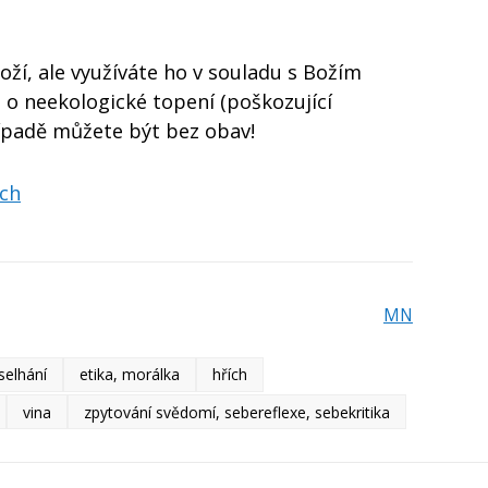
oží, ale využíváte ho v souladu s Božím
 o neekologické topení (poškozující
řípadě můžete být bez obav!
ích
MN
selhání
etika, morálka
hřích
vina
zpytování svědomí, sebereflexe, sebekritika