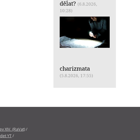
dělat?
(6.8.2026,
10:28)
charizmata
(5.8.2026, 17:55)
v XIV. (RaVat)
/
det YT
/