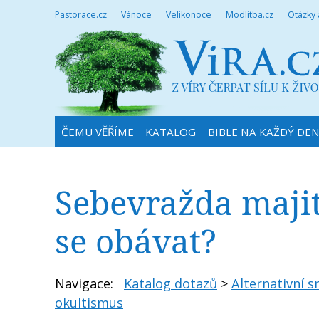
Pastorace.cz
Vánoce
Velikonoce
Modlitba.cz
Otázky
ČEMU VĚŘÍME
KATALOG
BIBLE NA KAŽDÝ DE
Sebevražda maji
se obávat?
Navigace:
Katalog dotazů
>
Alternativní smě
okultismus