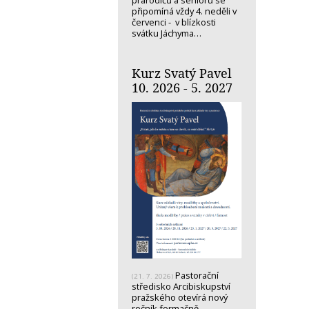
prarodičů a seniorů se
připomíná vždy 4. neděli v
červenci - v blízkosti
svátku Jáchyma…
Kurz Svatý Pavel
10. 2026 - 5. 2027
Pastorační
(21. 7. 2026)
středisko Arcibiskupství
pražského otevírá nový
ročník formačně-