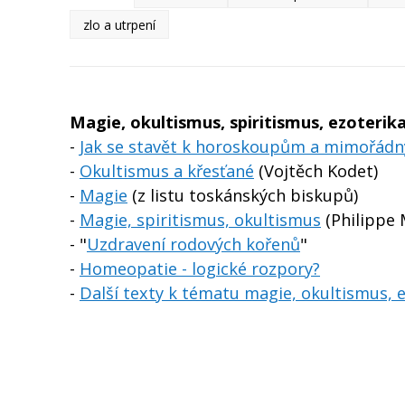
zlo a utrpení
Magie, okultismus, spiritismus, ezoterik
-
Jak se stavět k horoskoupům a mimořá
-
Okultismus a křesťané
(Vojtěch Kodet)
-
Magie
(z listu toskánských biskupů)
-
Magie, spiritismus, okultismus
(Philippe 
- "
Uzdravení rodových kořenů
"
-
Homeopatie - logické rozpory?
-
Další texty k tématu magie, okultismus, 