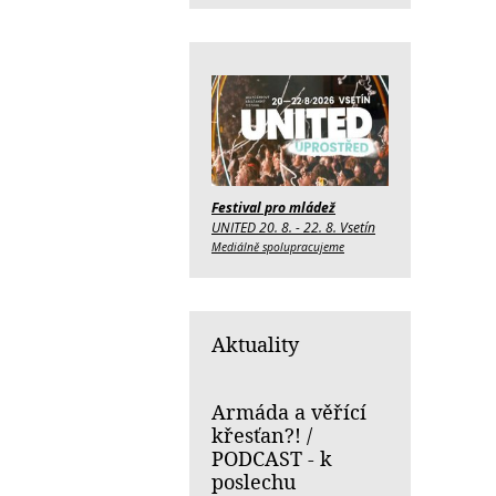
Festival pro mládež
UNITED 20. 8. - 22. 8. Vsetín
Mediálně spolupracujeme
Aktuality
Armáda a věřící
křesťan?! /
PODCAST - k
poslechu