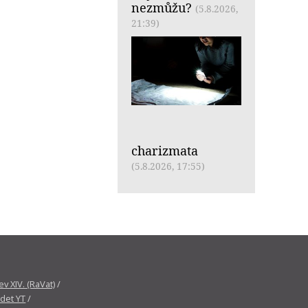
nezmůžu?
(5.8.2026,
21:39)
charizmata
(5.8.2026, 17:55)
v XIV. (RaVat)
/
det YT
/