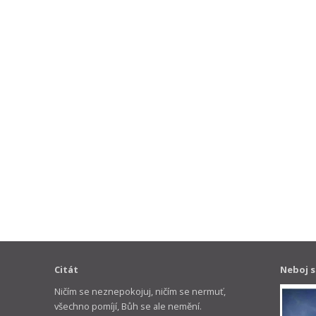
Citát
Neboj s
Ničím se neznepokojuj, ničím se nermuť,
všechno pomíjí, Bůh se ale nemění.