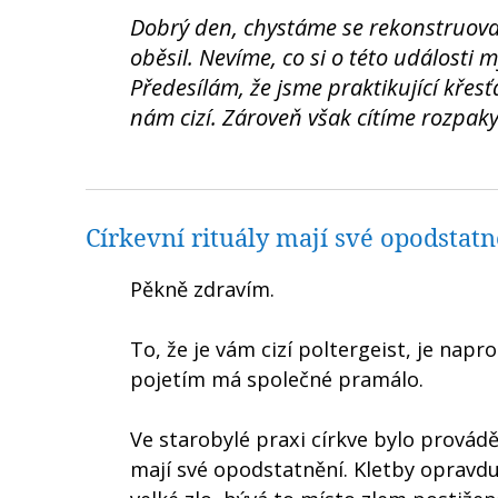
Dobrý den, chystáme se rekonstruova
oběsil. Nevíme, co si o této události m
Předesílám, že jsme praktikující křes
nám cizí. Zároveň však cítíme rozpaky
Církevní rituály mají své opodstatn
Pěkně zdravím.
To, že je vám cizí poltergeist, je nap
pojetím má společné pramálo.
Ve starobylé praxi církve bylo provád
mají své opodstatnění. Kletby opravdu 