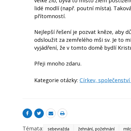
velké zlo, bývá to místo zlem postižen
lidé modlí (např. poutní místa). Tako
přítomností.
Nejlepší řešení je pozvat kněze, aby 
odsloužit za zemřelého mši sv. Je to 
vyjádření, že v tomto domě bydlí Krist
Přeji mnoho zdaru.
Kategorie otázky:
Církev, společenství
Témata:
sebevražda
žehnání, požehnání
mil