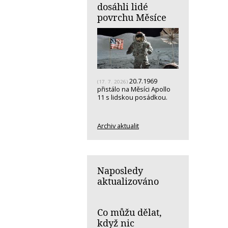
dosáhli lidé
povrchu Měsíce
20.7.1969
(17. 7. 2026)
přistálo na Měsíci Apollo
11 s lidskou posádkou.
Archiv aktualit
Naposledy
aktualizováno
Co můžu dělat,
když nic