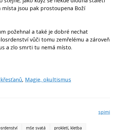
o stejně, jako když se někde dlouhá staletí
vá místa jsou pak prostoupena Boží
dům požehnal a také je dobré nechat
milosrdenství vůči tomu zemřelému a zároveň
us a zlo smrti tu nemá místo.
 křesťanů
,
Magie, okultismus
spimi
osrdenství
mše svatá
prokletí, kletba