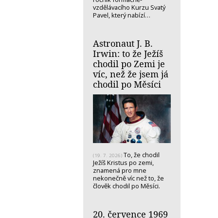
vzdělávacího Kurzu Svatý
Pavel, který nabízí…
Astronaut J. B.
Irwin: to že Ježíš
chodil po Zemi je
víc, než že jsem já
chodil po Měsíci
To, že chodil
(19. 7. 2026)
Ježíš Kristus po zemi,
znamená pro mne
nekonečně víc než to, že
člověk chodil po Měsíci.
20. července 1969