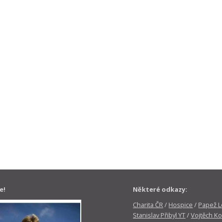
e!
Některé odkazy:
Charita ČR
/
Hospice
/
Papež Le
Stanislav Přibyl YT
/
Vojtěch Ko