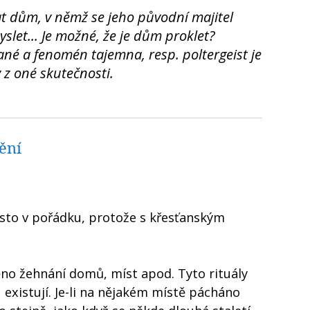
t dům, v němž se jeho původní majitel
yslet... Je možné, že je dům proklet?
ťané a fenomén tajemna, resp. poltergeist je
 z oné skutečnosti.
ění
rosto v pořádku, protože s křesťanským
ěno žehnání domů, míst apod. Tyto rituály
existují. Je-li na nějakém místě pácháno