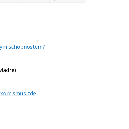
a
dným schopnostem?
Madre)
exorcismus zde