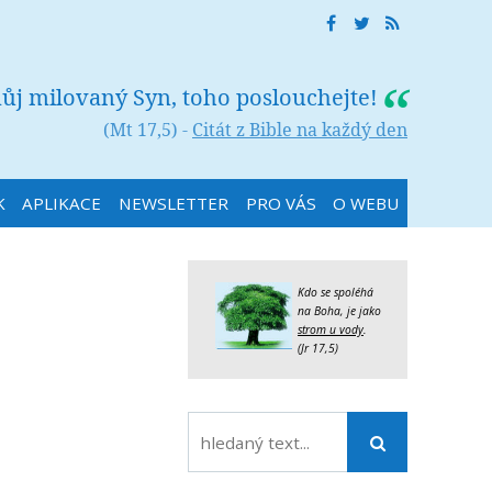
můj milovaný Syn, toho poslouchejte!
(Mt 17,5) -
Citát z Bible na každý den
K
APLIKACE
NEWSLETTER
PRO VÁS
O WEBU
Kdo se spoléhá
na Boha, je jako
strom u vody
.
(Jr 17,5)