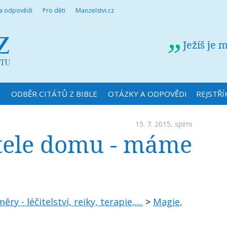
 a odpovědi
Pro děti
Manzelstvi.cz
Ježíš je 
N
ODBĚR CITÁTŮ Z BIBLE
OTÁZKY A ODPOVĚDI
REJSTŘÍ
15. 7. 2015,
spimi
tele domu - máme
ry - léčitelství, reiky, terapie,....
>
Magie,