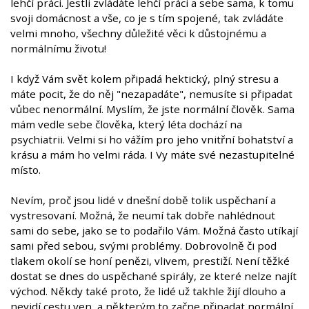
lehčí práci. Jestli zvládáte lehčí práci a sebe sama, k tomu
svoji domácnost a vše, co je s tím spojené, tak zvládáte
velmi mnoho, všechny důležité věci k důstojnému a
normálnímu životu!
I když Vám svět kolem připadá hektický, plný stresu a
máte pocit, že do něj "nezapadáte", nemusíte si připadat
vůbec nenormální. Myslím, že jste normální člověk. Sama
mám vedle sebe člověka, který léta dochází na
psychiatrii. Velmi si ho vážím pro jeho vnitřní bohatství a
krásu a mám ho velmi ráda. I Vy máte své nezastupitelné
místo.
Nevím, proč jsou lidé v dnešní době tolik uspěchaní a
vystresovaní. Možná, že neumí tak dobře nahlédnout
sami do sebe, jako se to podařilo Vám. Možná často utíkají
sami před sebou, svými problémy. Dobrovolně či pod
tlakem okolí se honí penězi, vlivem, prestiží. Není těžké
dostat se dnes do uspěchané spirály, ze které nelze najít
východ. Někdy také proto, že lidé už takhle žijí dlouho a
nevidí cestu ven, a některým to začne připadat normální.