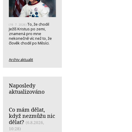
To, že chodil
(19. 7. 2026)
Ježíš Kristus po zemi,
znamená pro mne
nekonečně víc než to, že
člověk chodil po Měsíci.
Archiv aktualit
Naposledy
aktualizováno
Co mám dělat,
když nezmůžu nic
dělat?
(6.8.2026,
10:28)