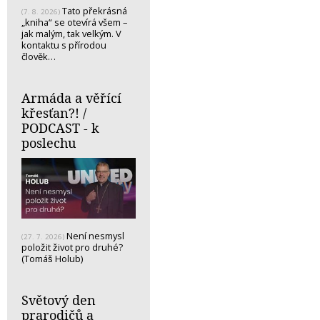
Tato překrásná
(7. 8. 2026)
„kniha“ se otevírá všem –
jak malým, tak velkým. V
kontaktu s přírodou
člověk…
Armáda a věřící
křesťan?! /
PODCAST - k
poslechu
Není nesmysl
(27. 7. 2026)
položit život pro druhé?
(Tomáš Holub)
Světový den
prarodičů a