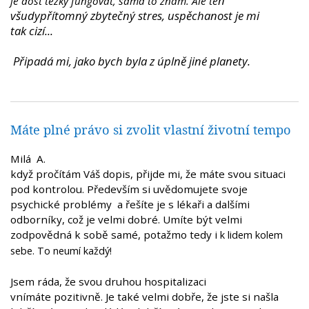
n
je dost těžký fungovat, sama to znám. Ale te
všudypřítomný zbytečný stres, uspěchanost je mi
tak cizí...
Připadá mi, jako bych byla z úplně jiné planety.
Máte plné právo si zvolit vlastní životní tempo
Milá A.
když pročítám Váš dopis, přijde mi, že máte svou situaci
pod kontrolou. Především si
uvědomujete
svoje
psychické problémy a řešíte je s lékaři a dalšími
odborníky, což je velmi dobré. Umíte být velmi
zodpovědná k sobě samé, potažmo tedy i
k lidem kolem
sebe. To neumí každý!
Jsem ráda, že svou druhou hospitalizaci
vnímáte pozitivně. Je také velmi dobře, že jste si našla