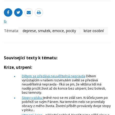
lb
Témata:
deprese, smutek, emoce, pocity
krize osobní
Související texty k tématu:
Krize, utrpení:
Dětem se předává neuvěřitelná nepravda
Dětem
vyrůstajícím v našem rozvinutém světě se předává
neuvěřitelná nepravda - říká se jim, že většina lidí má
naději prožít život až do konce bez utrpení, bez bolesti,
bez temnoty.
Stopy v písku
Jedné noci se mi zdál sen. Kráčela jsem po
pobřeží se svým Pánem. Na temném nebi se promítaly
obrazy z mého života. Životní příběh provázely dvoje stopy
v písku...
Utrpení, krize
- základní pohled Neplýtvejme příliš slovy o