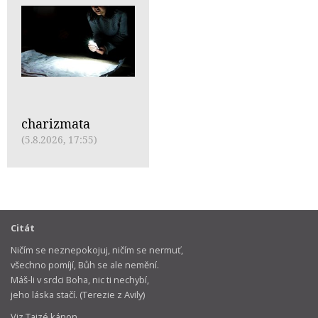
charizmata
(5.8.2026, 17:55)
Citát
Ničím se neznepokojuj, ničím se nermuť,
všechno pomíjí, Bůh se ale nemění.
Máš-li v srdci Boha, nic ti nechybí,
jeho láska stačí. (Terezie z Avily)
Viz Taizé kánon