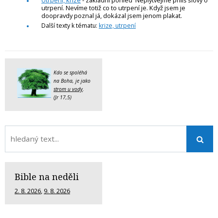
utrpení. Nevíme totiž co to utrpení je. Když jsem je
doopravdy poznal já, dokázal jsem jenom plakat.
Další texty k tématu:
krize, utrpení
Kdo se spoléhá
na Boha, je jako
strom u vody
.
(Jr 17,5)
Bible na neděli
2. 8. 2026
,
9. 8. 2026