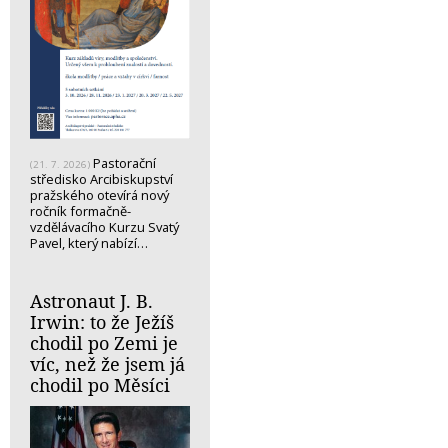
Pastorační
(21. 7. 2026)
středisko Arcibiskupství
pražského otevírá nový
ročník formačně-
vzdělávacího Kurzu Svatý
Pavel, který nabízí…
Astronaut J. B.
Irwin: to že Ježíš
chodil po Zemi je
víc, než že jsem já
chodil po Měsíci