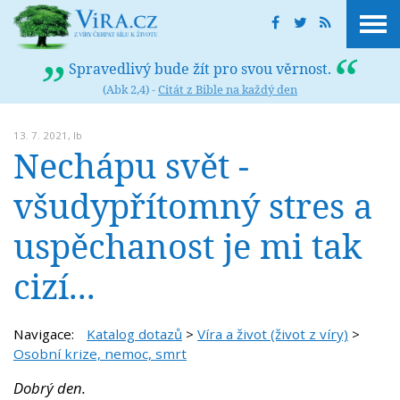
Spravedlivý bude žít pro svou věrnost.
(Abk 2,4) -
Citát z Bible na každý den
13. 7. 2021,
lb
Nechápu svět -
všudypřítomný stres a
uspěchanost je mi tak
cizí...
Navigace:
Katalog dotazů
>
Víra a život (život z víry)
>
Osobní krize, nemoc, smrt
Dobrý den.