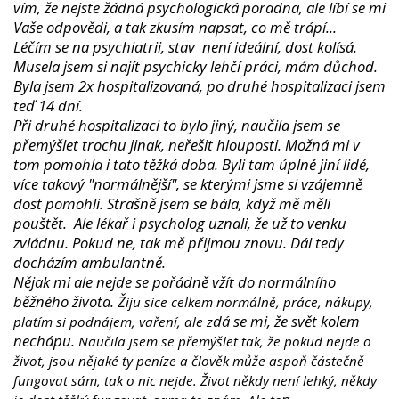
vím, že nejste žádná psychologická poradna, ale líbí se mi
Vaše odpovědi, a tak zkusím napsat, co mě trápí...
Léčím se na psychiatrii, stav není ideální, dost kolísá.
Musela jsem si najít psychicky lehčí práci, mám důchod.
Byla jsem 2x hospitalizovaná, po druhé hospitalizaci jsem
teď 14 dní.
Při druhé hospitalizaci to bylo jiný, naučila jsem se
přemýšlet trochu jinak, neřešit hlouposti. Možná mi v
tom pomohla i tato těžká doba. Byli tam úplně jiní lidé,
více takový "normálnější", se kterými jsme si vzájemně
dost pomohli. Strašně jsem se bála, když mě měli
pouštět. Ale lékař i psycholog uznali, že už to venku
zvládnu. Pokud ne, tak mě přijmou znovu. Dál tedy
docházím ambulantně.
Nějak mi ale nejde se pořádně vžít do normálního
běžného života. Ž
iju sice celkem normálně, práce, nákupy,
dá se mi, že svět kolem
platím si podnájem, vaření, ale z
nechápu.
Naučila jsem se přemýšlet tak, že pokud nejde o
život, jsou nějaké ty peníze
a člověk může aspoň částečně
fungovat sám, tak
o nic
nejde. Život někdy není lehký,
někdy