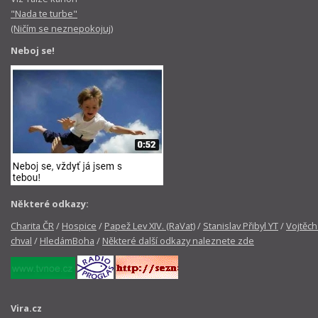
"Nada te turbe"
(Ničím se neznepokojuj)
Neboj se!
Některé odkazy:
Charita ČR
/
Hospice
/
Papež Lev XIV. (RaVat)
/
Stanislav Přibyl YT
/
Vojtěch
chval
/
HledámBoha
/
Některé další odkazy naleznete zde
Vira.cz