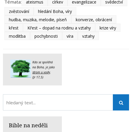
Témata:
ateismus
církev
evangelizace
svědectví
zvěstování
hledání Boha, víry
hudba, muzika, melodie, píseň
konverze, obrácení
křest
Křest – dopad na rodinu a vztahy
krize víry
modlitba
pochybnosti
víra
vztahy
Kdo se spoléhá
na Boha, je jako
strom u vody
.
(Jr 17,5)
Bible na neděli