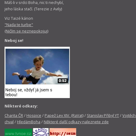
Máš-li v srdci Boha, nic ti nechybí,
jeho láska stačí. (Terezie z Avily)
Viz Taizé kánon
"Nada te turbe"
(Ničím se neznepokojuj)
Neboj se!
Některé odkazy:
Charita ČR
/
Hospice
/
Papež Lev XIV. (RaVat)
/
Stanislav Přibyl YT
/
Vojtěch
chval
/
HledámBoha
/
Některé další odkazy naleznete zde