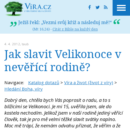
Ježíš řekl: „Vezmi svůj kříž a následuj mě!“
(Mt 16,24) -
Citát z Bible na každý den
4. 4. 2012,
taub
Jak slavit Velikonoce v
nevěřící rodině?
Navigace:
Katalog dotazů
>
Víra a život (život z víry)
>
Hledání Boha, víry
Dobrý den, chtěla bych Vás poprosit o radu, a to s
blížícími se Velikonoci. Je mi 15, uvěřila jsem, ale do
kostela nechodím. Jelikož jsem v naší rodině jediný věřící
člověk, tak je pro mě velmi těžké slavit svátky naplno.
Moc mě trápí, že nemám odvahu přiznat, že věřím a že