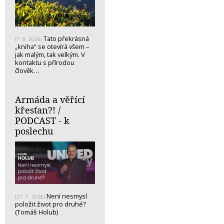
Tato překrásná
(7. 8. 2026)
„kniha“ se otevírá všem –
jak malým, tak velkým. V
kontaktu s přírodou
člověk…
Armáda a věřící
křesťan?! /
PODCAST - k
poslechu
Není nesmysl
(27. 7. 2026)
položit život pro druhé?
(Tomáš Holub)