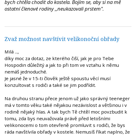
bych chtěla chodit do kostela. Bojím se, aby si na mě
ostatní členové rodiny ,,neukazovali prstem".
Zvaž možnost navštívit velikonoční obřady
Milá ...,
díky moc za dotaz, ze kterého čiší, jak je pro Tebe
Hospodin důležitý a jak to při tom ve vztahu k němu
nemáš jednoduché.
Je jasné že v 15-ti člověk ještě spoustu věcí musí
konzultovat s rodiči a také se jim podřídit.
Na druhou stranu přece jenom už jako správný teeneger
má v tomto věku také nějakou nezávislost a většinou i v
rodině nějaký hlas. A tak bych Tě chtěl moc povzbudit k
tomu, zda bys neuvažovala právě před letošními
velikonocemi o tom otevřeně promluvit s rodiči, že bys
ráda navštívila obřady v kostele. Nemusíš říkat naplno, že