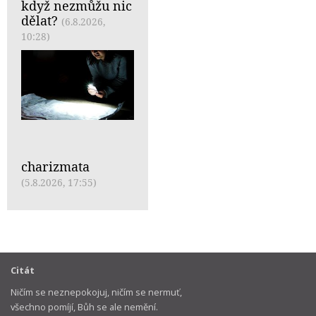
když nezmůžu nic
dělat?
(6.8.2026,
10:28)
charizmata
(5.8.2026, 17:55)
Citát
Ničím se neznepokojuj, ničím se nermuť,
všechno pomíjí, Bůh se ale nemění.