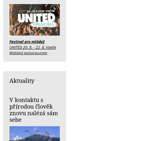
Festival pro mládež
UNITED 20. 8. - 22. 8. Vsetín
Mediálně spolupracujeme
Aktuality
V kontaktu s
přírodou člověk
znovu nalézá sám
sebe