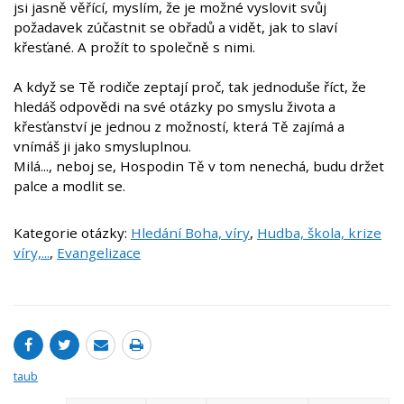
jsi jasně věřící, myslím, že je možné vyslovit svůj
požadavek zúčastnit se obřadů a vidět, jak to slaví
křesťané. A prožít to společně s nimi.
A když se Tě rodiče zeptají proč, tak jednoduše říct, že
hledáš odpovědi na své otázky po smyslu života a
křesťanství je jednou z možností, která Tě zajímá a
vnímáš ji jako smysluplnou.
Milá..., neboj se, Hospodin Tě v tom nenechá, budu držet
palce a modlit se.
Kategorie otázky:
Hledání Boha, víry
,
Hudba, škola, krize
víry,...
,
Evangelizace
taub