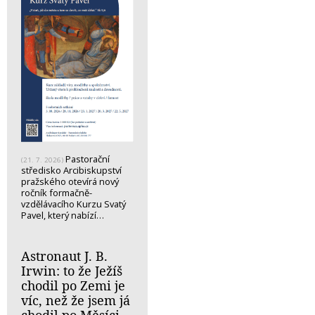
Pastorační
(21. 7. 2026)
středisko Arcibiskupství
pražského otevírá nový
ročník formačně-
vzdělávacího Kurzu Svatý
Pavel, který nabízí…
Astronaut J. B.
Irwin: to že Ježíš
chodil po Zemi je
víc, než že jsem já
chodil po Měsíci