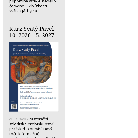
připomíná vždy 4. neděli v
červenci - v blízkosti
svátku Jáchyma…
Kurz Svatý Pavel
10. 2026 - 5. 2027
Pastorační
(21. 7. 2026)
středisko Arcibiskupství
pražského otevírá nový
ročník formačně-