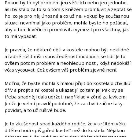
Pokud by to byl problém jen věřících nebo jen jednoho,
asi by stálo za to si o tom s knězem promluvit a zeptat se
ho, co je pro něj únosné a co už ne. Pokud by současnou
situaci nevnímal jako problém, mohla byste ho požádat,
aby o tom k věřícím promluvil a vymezil pro všechny, jak
to má vypadat.
Je pravda, že některé děti v kostele mohou být neklidné
a řádně rušit mši i soustředěnost modlících se lidí. Je to
ovšem potom problém a neohleduplnost , když nedokáží
včas vycouvat. Což ovšem váš problém zjevně není.
Možná, že byste mohla s malou přijít do kostela o chvilku
dřív a projít s ní kostel a ukázat jí, co tam je. Pak by se
třeba snadněji dala udržet, například v zóně za lavicemi.
Jenže je velmi pravděpodobné, že za chvíli začne taky
povídat, a to už rušivé bude.
Je to zkušenost snad každého rodiče, že v určitém věku
dítěte chodí spíš „před kostel“ než do kostela. Nějakou