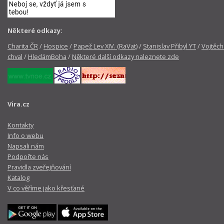
Některé odkazy:
Charita ČR
/
Hospice
/
Papež Lev XIV. (RaVat)
/
Stanislav Přibyl YT
/
Vojtěch
chval
/
HledámBoha
/
Některé další odkazy naleznete zde
Vira.cz
Kontakty
Info o webu
Napsali nám
Podpořte nás
Pravidla zveřejňování
Katalog
V co věříme jako křesťané