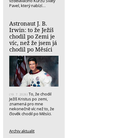
vzdělávacího Kurzu Svatý
Pavel, který nabízí…
Astronaut J. B.
Irwin: to že Ježíš
chodil po Zemi je
víc, než že jsem já
chodil po Měsíci
To, že chodil
(19. 7. 2026)
Ježíš Kristus po zemi,
znamená pro mne
nekonečně víc než to, že
člověk chodil po Měsíci.
Archiv aktualit