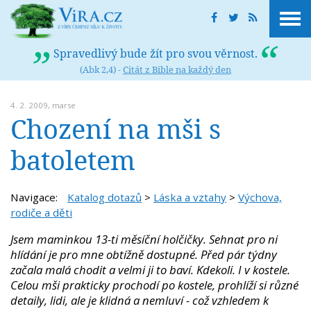
Spravedlivý bude žít pro svou věrnost.
(Abk 2,4) -
Citát z Bible na každý den
4. 2. 2009,
marse
Chození na mši s
batoletem
Navigace:
Katalog dotazů
>
Láska a vztahy
>
Výchova,
rodiče a děti
Jsem maminkou 13-ti měsíční holčičky. Sehnat pro ni
hlídání je pro mne obtížně dostupné. Před pár týdny
začala malá chodit a velmi ji to baví. Kdekoli. I v kostele.
Celou mši prakticky prochodí po kostele, prohlíží si různé
detaily, lidi, ale je klidná a nemluví - což vzhledem k