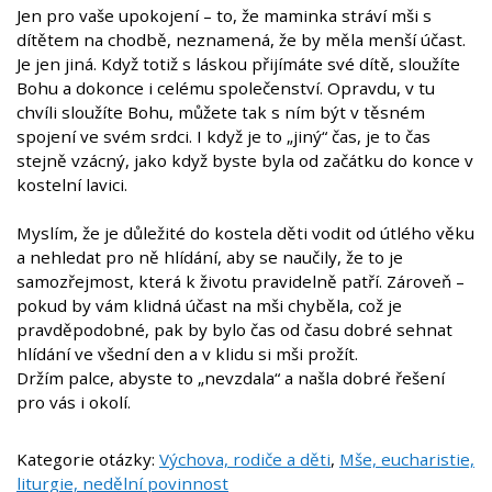
Jen pro vaše upokojení – to, že maminka stráví mši s
dítětem na chodbě, neznamená, že by měla menší účast.
Je jen jiná. Když totiž s láskou přijímáte své dítě, sloužíte
Bohu a dokonce i celému společenství. Opravdu, v tu
chvíli sloužíte Bohu, můžete tak s ním být v těsném
spojení ve svém srdci. I když je to „jiný“ čas, je to čas
stejně vzácný, jako když byste byla od začátku do konce v
kostelní lavici.
Myslím, že je důležité do kostela děti vodit od útlého věku
a nehledat pro ně hlídání, aby se naučily, že to je
samozřejmost, která k životu pravidelně patří. Zároveň –
pokud by vám klidná účast na mši chyběla, což je
pravděpodobné, pak by bylo čas od času dobré sehnat
hlídání ve všední den a v klidu si mši prožít.
Držím palce, abyste to „nevzdala“ a našla dobré řešení
pro vás i okolí.
Kategorie otázky:
Výchova, rodiče a děti
,
Mše, eucharistie,
liturgie, nedělní povinnost