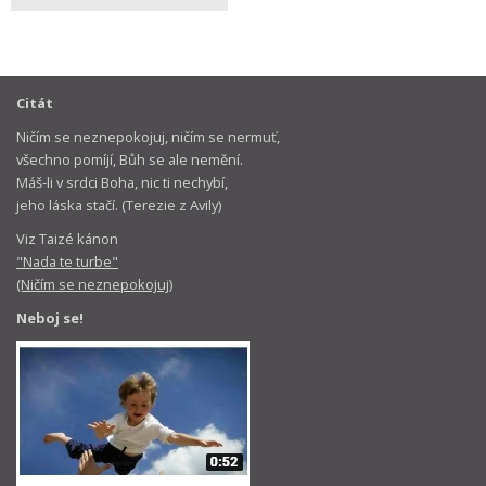
Citát
Ničím se neznepokojuj, ničím se nermuť,
všechno pomíjí, Bůh se ale nemění.
Máš-li v srdci Boha, nic ti nechybí,
jeho láska stačí. (Terezie z Avily)
Viz Taizé kánon
"Nada te turbe"
(Ničím se neznepokojuj)
Neboj se!