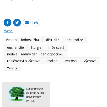
marse
Témata:
bohoslužba
děti, dítě
děti-rodiče
eucharistie
liturgie
mše svatá
neděle - sedmý den - den odpočinku
rodičovství a výchova
rodina
svátosti
výchova
vztahy
Kdo se spoléhá
na Boha, je jako
strom u vody
.
(Jr 17,5)