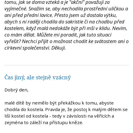
tomu, jak se doma vzteká a je "akční" považuji za
vyjímečné. Snažím se, aby nechodila prostřední uličkou a
ani před přední lavice. Přesto jsem už dostala výtku,
abych s ní raději chodila do sakristie či na chodbu před
kostelem, když malá nedokáže být při mši v klidu. Nevím,
co mám dělat. Můžete mi poradit, jak tuto situaci
vyřešit? Nechci přijít o možnost chodit ke svátostem ani o
církevní společenství. Děkuji.
Čas jiný, ale stejně vzácný
Dobrý den,
malé dítě by nemělo být překážkou k tomu, abyste
chodila do kostela. Pravda je, že postoj k malým dětem se
liší kostel od kostela - tedy v závislosti na věřících a
zejména to záleží na přístupu kněze.