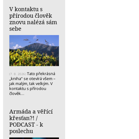
V kontaktu s
přírodou člověk
znovu nalézá sám
sebe
Tato překrásná
(7. 8. 2026)
„kniha“ se otevírá všem –
jak malým, tak velkým. V
kontaktu s přírodou
člověk…
Armáda a věřící
křesťan?! /
PODCAST - k
poslechu