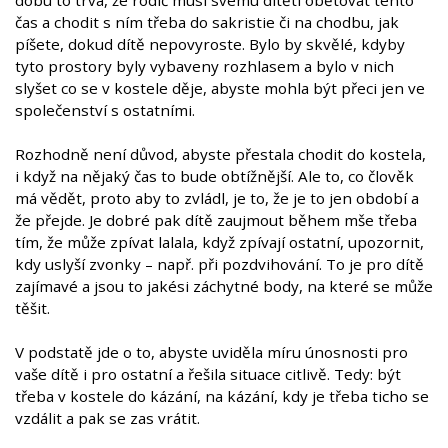
dobu to trvá, že rodič musí svému dítěti obětovat tento
čas a chodit s ním třeba do sakristie či na chodbu, jak
píšete, dokud dítě nepovyroste. Bylo by skvělé, kdyby
tyto prostory byly vybaveny rozhlasem a bylo v nich
slyšet co se v kostele děje, abyste mohla být přeci jen ve
společenství s ostatními.
Rozhodně není důvod, abyste přestala chodit do kostela,
i když na nějaký čas to bude obtížnější. Ale to, co člověk
má vědět, proto aby to zvládl, je to, že je to jen období a
že přejde. Je dobré pak dítě zaujmout během mše třeba
tím, že může zpívat lalala, když zpívají ostatní, upozornit,
kdy uslyší zvonky – např. při pozdvihování. To je pro dítě
zajímavé a jsou to jakési záchytné body, na které se může
těšit.
V podstatě jde o to, abyste uviděla míru únosnosti pro
vaše dítě i pro ostatní a řešila situace citlivě. Tedy: být
třeba v kostele do kázání, na kázání, kdy je třeba ticho se
vzdálit a pak se zas vrátit.