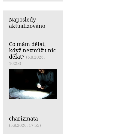
Naposledy
aktualizováno
Co mám dělat,
když nezmůžu nic
dělat?
(6.8.2026,
10:28)
charizmata
(5.8.2026, 17:55)