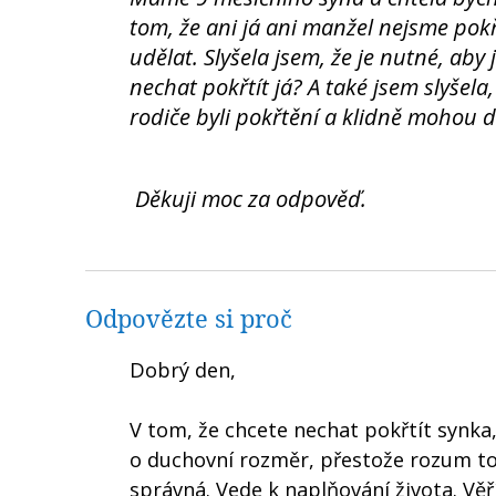
tom, že ani já ani manžel nejsme pok
udělat. Slyšela jsem, že je nutné, aby
nechat pokřtít já? A také jsem slyšela
rodiče byli pokřtění a klidně mohou d
Děkuji moc za odpověď.
Odpovězte si proč
Dobrý den,
V tom, že chcete nechat pokřtít synka
o duchovní rozměr, přestože rozum to 
správná. Vede k naplňování života. Věř