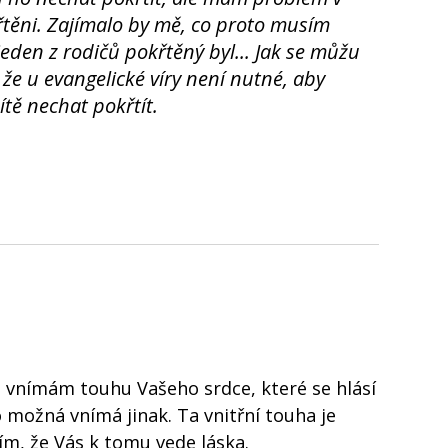
řtěni. Zajímalo by mě, co proto musím
 jeden z rodičů pokřtěný byl... Jak se můžu
, že u evangelické víry není nutné, aby
ítě nechat pokřtít.
, vnímám touhu Vašeho srdce, které se hlásí
možná vnímá jinak. Ta vnitřní touha je
ím, že Vás k tomu vede láska.