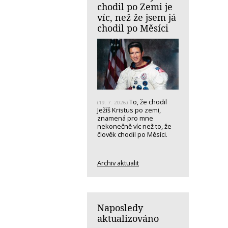
chodil po Zemi je
víc, než že jsem já
chodil po Měsíci
To, že chodil
(19. 7. 2026)
Ježíš Kristus po zemi,
znamená pro mne
nekonečně víc než to, že
člověk chodil po Měsíci.
Archiv aktualit
Naposledy
aktualizováno