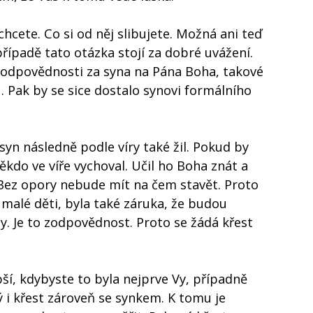
 chcete. Co si od něj slibujete. Možná ani teď
řípadě tato otázka stojí za dobré uvážení.
s zodpovědnosti za syna na Pána Boha, takové
u… Pak by se sice dostalo synovi formálního
n následně podle víry také žil. Pokud by
ěkdo ve víře vychoval. Učil ho Boha znát a
 Bez opory nebude mít na čem stavět. Proto
í malé děti, byla také záruka, že budou
ny. Je to zodpovědnost. Proto se žádá křest
ší, kdybyste to byla nejprve Vy, případně
ý i křest zároveň se synkem. K tomu je