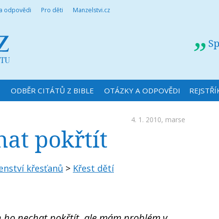
 a odpovědi
Pro děti
Manzelstvi.cz
Sp
N
ODBĚR CITÁTŮ Z BIBLE
OTÁZKY A ODPOVĚDI
REJSTŘÍ
4. 1. 2010,
marse
hat pokřtít
enství křesťanů
>
Křest dětí
 ho nechat pokřtít, ale mám problém v