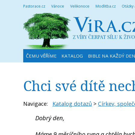
Pastorace.cz
Vánoce
Velikonoce
Modlitba.cz
Otázky
ČEMU VĚŘÍME
KATALOG
BIBLE NA KAŽDÝ DE
Chci své dítě nec
Navigace:
Katalog dotazů
>
Církev, společ
Dobrý den,
Máme 9 měsíčního syna a chtěla bych