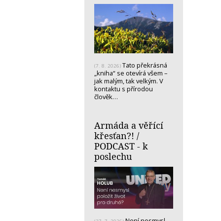
Tato překrásná
(7. 8. 2026)
„kniha“ se otevírá všem –
jak malým, tak velkým. V
kontaktu s přírodou
člověk…
Armáda a věřící
křesťan?! /
PODCAST - k
poslechu
Není nesmysl