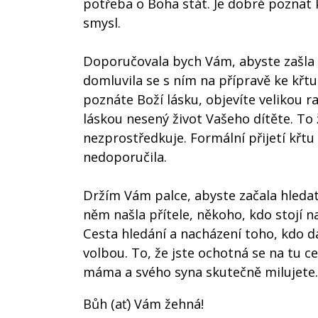
potřeba o Boha stát. Je dobré poznat 
smysl.
Doporučovala bych Vám, abyste zašla 
domluvila se s ním na přípravě ke křtu
poznáte Boží lásku, objevíte velikou r
láskou nesený život Vašeho dítěte. To
nezprostředkuje. Formální přijetí křtu
nedoporučila.
Držím Vám palce, abyste začala hleda
něm našla přítele, někoho, kdo stojí n
Cesta hledání a nacházení toho, kdo d
volbou. To, že jste ochotná se na tu c
máma a svého syna skutečně milujete.
Bůh (ať) Vám žehná!