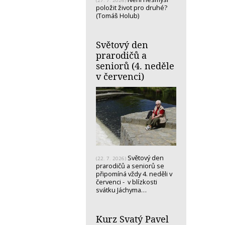
(27. 7. 2026)
položit život pro druhé?
(Tomáš Holub)
Světový den
prarodičů a
seniorů (4. neděle
v červenci)
Světový den
(22. 7. 2026)
prarodičů a seniorů se
připomíná vždy 4. neděli v
červenci - v blízkosti
svátku Jáchyma…
Kurz Svatý Pavel