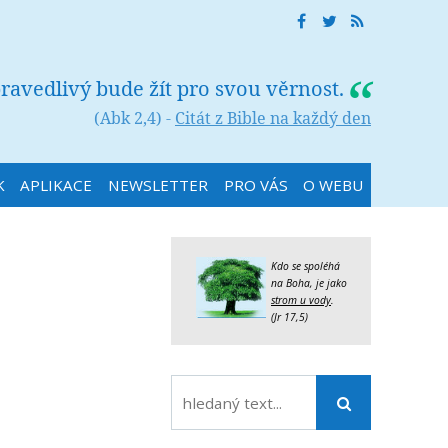
ravedlivý bude žít pro svou věrnost.
(Abk 2,4) -
Citát z Bible na každý den
K
APLIKACE
NEWSLETTER
PRO VÁS
O WEBU
Kdo se spoléhá
na Boha, je jako
strom u vody
.
(Jr 17,5)