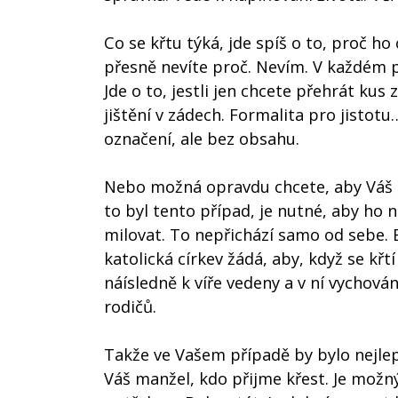
Co se křtu týká, jde spíš o to, proč ho
přesně nevíte proč. Nevím. V každém p
Jde o to, jestli jen chcete přehrát ku
jištění v zádech. Formalita pro jistot
označení, ale bez obsahu.
Nebo možná opravdu chcete, aby Váš sy
to byl tento případ, je nutné, aby ho n
milovat. To nepřichází samo od sebe.
katolická církev žádá, aby, když se křt
náísledně k víře vedeny a v ní vychová
rodičů.
Takže ve Vašem případě by bylo nejlep
Váš manžel, kdo přijme křest. Je možn