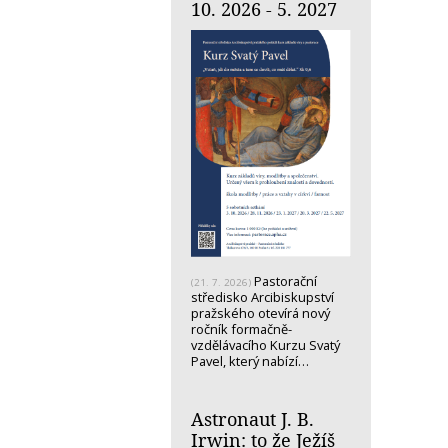
10. 2026 - 5. 2027
Pastorační
(21. 7. 2026)
středisko Arcibiskupství
pražského otevírá nový
ročník formačně-
vzdělávacího Kurzu Svatý
Pavel, který nabízí…
Astronaut J. B.
Irwin: to že Ježíš