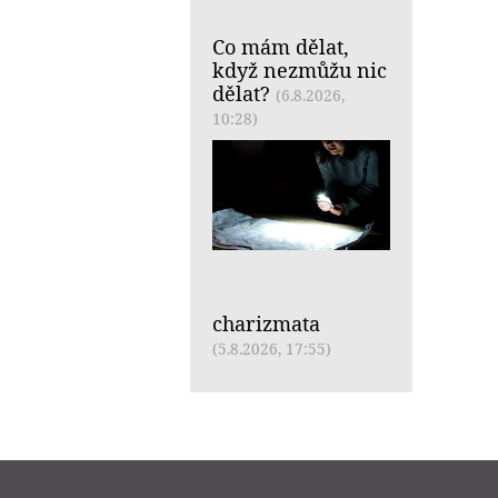
Co mám dělat,
když nezmůžu nic
dělat?
(6.8.2026,
10:28)
charizmata
(5.8.2026, 17:55)