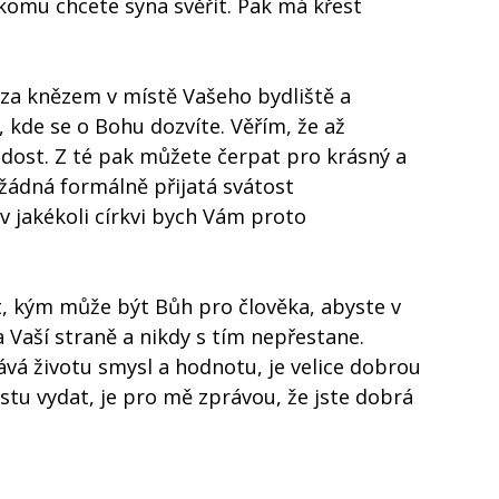
komu chcete syna svěřit. Pak má křest
za knězem v místě Vašeho bydliště a
, kde se o Bohu dozvíte. Věřím, že až
adost. Z té pak můžete čerpat pro krásný a
 žádná formálně přijatá svátost
 v jakékoli církvi bych Vám proto
t, kým může být Bůh pro člověka, abyste v
a Vaší straně a nikdy s tím nepřestane.
ává životu smysl a hodnotu, je velice dobrou
estu vydat, je pro mě zprávou, že jste dobrá