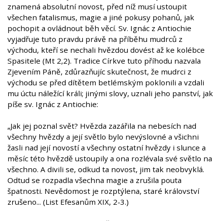
znamená absolutní novost, před níž musí ustoupit
všechen fatalismus, magie a jiné pokusy pohanů, jak
pochopit a ovládnout běh věcí. Sv. Ignác z Antiochie
vyjadřuje tuto pravdu právě na příběhu mudrců z
východu, kteří se nechali hvězdou dovést až ke kolébce
Spasitele (Mt 2,2). Tradice Církve tuto příhodu nazvala
Zjevením Páně, zdůrazňujíc skutečnost, že mudrci z
východu se před dítětem betlémským poklonili a vzdali
mu úctu náležící králi; jinými slovy, uznali jeho panství, jak
píše sv. Ignác z Antiochie:
„Jak jej poznal svět? Hvězda zazářila na nebesích nad
všechny hvězdy a její světlo bylo nevýslovné a všichni
žasli nad její novostí a všechny ostatní hvězdy i slunce a
měsíc této hvězdě ustoupily a ona rozlévala své světlo na
všechno. A divili se, odkud ta novost, jim tak neobvyklá.
Odtud se rozpadla všechna magie a zrušila pouta
špatnosti. Nevědomost je rozptýlena, staré království
zrušeno... (List Efesanům XIX, 2-3.)