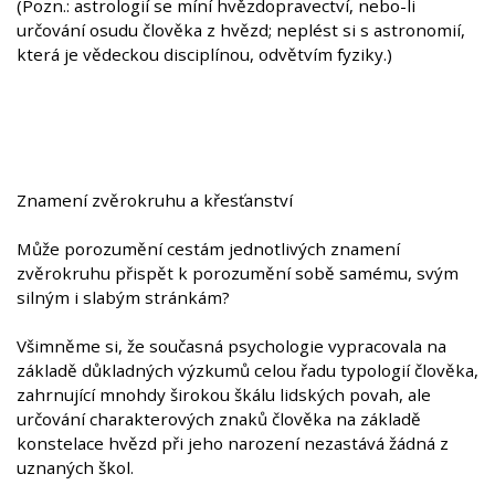
(Pozn.: astrologií se míní hvězdopravectví, nebo-li
určování osudu člověka z hvězd; neplést si s astronomií,
která je vědeckou disciplínou, odvětvím fyziky.)
Znamení zvěrokruhu a křesťanství
Může porozumění cestám jednotlivých znamení
zvěrokruhu přispět k porozumění sobě samému, svým
silným i slabým stránkám?
Všimněme si, že současná psychologie vypracovala na
základě důkladných výzkumů celou řadu typologií člověka,
zahrnující mnohdy širokou škálu lidských povah, ale
určování charakterových znaků člověka na základě
konstelace hvězd při jeho narození nezastává žádná z
uznaných škol.