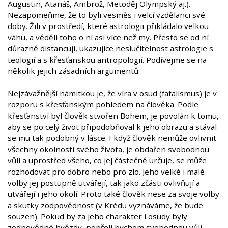
Augustin, Atanáš, Ambrož, Metoděj Olympský aj.).
Nezapomeňme, že to byli vesměs i velcí vzdělanci své
doby. Žili v prostředí, které astrologii přikládalo velkou
váhu, a věděli toho o ní asi více než my. Přesto se od ní
důrazně distancují, ukazujíce neslučitelnost astrologie s
teologií a s křesťanskou antropologií. Podívejme se na
několik jejich zásadních argumentů:
Nejzávažnější námitkou je, že víra v osud (fatalismus) je v
rozporu s křesťanským pohledem na člověka. Podle
křesťanství byl člověk stvořen Bohem, je povolán k tomu,
aby se po celý život připodobňoval k jeho obrazu a stával
se mu tak podobný v lásce. I když člověk nemůže ovlivnit
všechny okolnosti svého života, je obdařen svobodnou
vůlí a uprostřed všeho, co jej částečně určuje, se může
rozhodovat pro dobro nebo pro zlo. Jeho velké i malé
volby jej postupně utvářejí, tak jako zčásti ovlivňují a
utvářejí i jeho okolí. Proto také člověk nese za svoje volby
a skutky zodpovědnost (v Krédu vyznáváme, že bude
souzen). Pokud by za jeho charakter i osudy byly
zodpovědné hvězdy, popřeli bychom svobodnou vůli