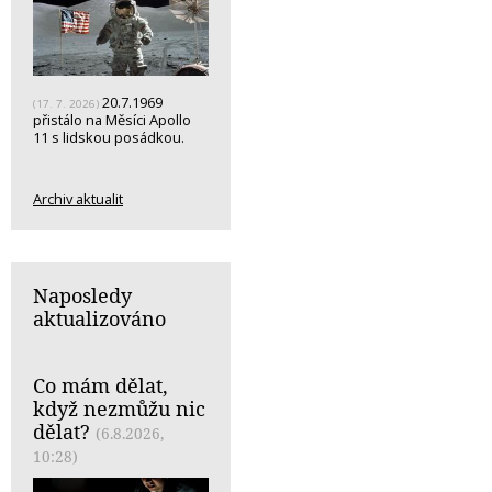
20.7.1969
(17. 7. 2026)
přistálo na Měsíci Apollo
11 s lidskou posádkou.
Archiv aktualit
Naposledy
aktualizováno
Co mám dělat,
když nezmůžu nic
dělat?
(6.8.2026,
10:28)