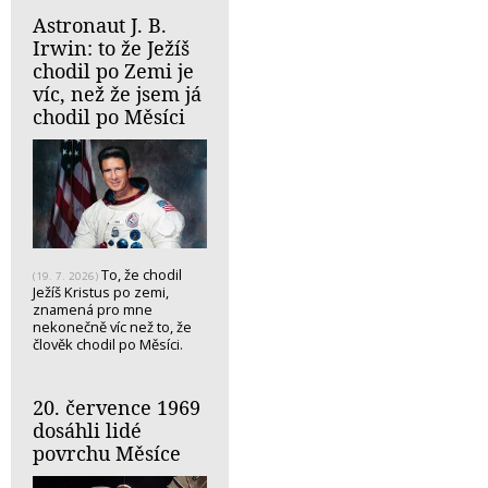
Astronaut J. B.
Irwin: to že Ježíš
chodil po Zemi je
víc, než že jsem já
chodil po Měsíci
To, že chodil
(19. 7. 2026)
Ježíš Kristus po zemi,
znamená pro mne
nekonečně víc než to, že
člověk chodil po Měsíci.
20. července 1969
dosáhli lidé
povrchu Měsíce