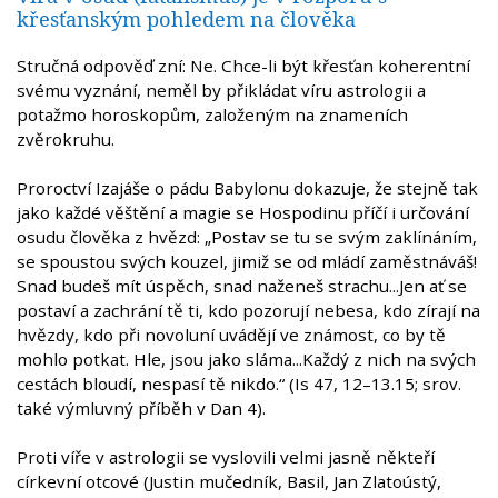
křesťanským pohledem na člověka
Stručná odpověď zní: Ne. Chce-li být křesťan koherentní
svému vyznání, neměl by přikládat víru astrologii a
potažmo horoskopům, založeným na znameních
zvěrokruhu.
Proroctví Izajáše o pádu Babylonu dokazuje, že stejně tak
jako každé věštění a magie se Hospodinu příčí i určování
osudu člověka z hvězd: „Postav se tu se svým zaklínáním,
se spoustou svých kouzel, jimiž se od mládí zaměstnáváš!
Snad budeš mít úspěch, snad naženeš strachu...Jen ať se
postaví a zachrání tě ti, kdo pozorují nebesa, kdo zírají na
hvězdy, kdo při novoluní uvádějí ve známost, co by tě
mohlo potkat. Hle, jsou jako sláma...Každý z nich na svých
cestách bloudí, nespasí tě nikdo.“ (Is 47, 12–13.15; srov.
také výmluvný příběh v Dan 4).
Proti víře v astrologii se vyslovili velmi jasně někteří
církevní otcové (Justin mučedník, Basil, Jan Zlatoústý,