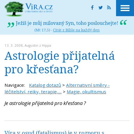
Ježíš je můj milovaný Syn, toho poslouchejte!
(Mt 17,5) -
Citát z Bible na každý den
13. 3. 2008,
Augustin z Hippa
Astrologie přijatelná
pro křesťana?
Navigace:
Katalog dotazů
>
Alternativní směry -
léčitelství, reiky, terapie,....
>
Magie, okultismus
Je astrologie přijatelná pro křesťana ?
Víra v osud (fatalismus) je v rozporu s