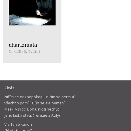
charizmata
(5.8.2026, 17:55)
Citát
Ničím se neznepokojuj, ničím se nermuť,
všechno pomíjí, Bůh se ale nemění.
Máš-li v srdci Boha, nic ti nechybí,
jeho láska stačí. (Terezie z Avily)
Viz Taizé kánon
"Nada te turbe"