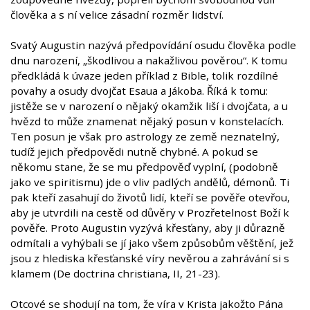
člověka a s ní velice zásadní rozměr lidství.
Svatý Augustin nazývá předpovídání osudu člověka podle
dnu narození, „škodlivou a nakažlivou pověrou“. K tomu
předkládá k úvaze jeden příklad z Bible, tolik rozdílné
povahy a osudy dvojčat Esaua a Jákoba. Říká k tomu:
jistěže se v narození o nějaký okamžik liší i dvojčata, a u
hvězd to může znamenat nějaký posun v konstelacích.
Ten posun je však pro astrology ze země neznatelný,
tudíž jejich předpovědi nutně chybné. A pokud se
někomu stane, že se mu předpověď vyplní, (podobně
jako ve spiritismu) jde o vliv padlých andělů, démonů. Ti
pak kteří zasahují do životů lidí, kteří se pověře otevřou,
aby je utvrdili na cestě od důvěry v Prozřetelnost Boží k
pověře. Proto Augustin vyzývá křesťany, aby ji důrazně
odmítali a vyhýbali se jí jako všem způsobům věštění, jež
jsou z hlediska křesťanské víry nevěrou a zahrávání si s
klamem (De doctrina christiana, II, 21-23).
Otcové se shodují na tom, že víra v Krista jakožto Pána