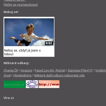
(Ničím se neznepokojuj)
Neboj se!
Některé odkazy:
Charita ČR
/
Hospice
/
Papež Lev XIV. (RaVat)
/
Stanislav Přibyl YT
/
Vojtěch
chval
/
HledámBoha
/
Některé další odkazy naleznete zde
Vira.cz