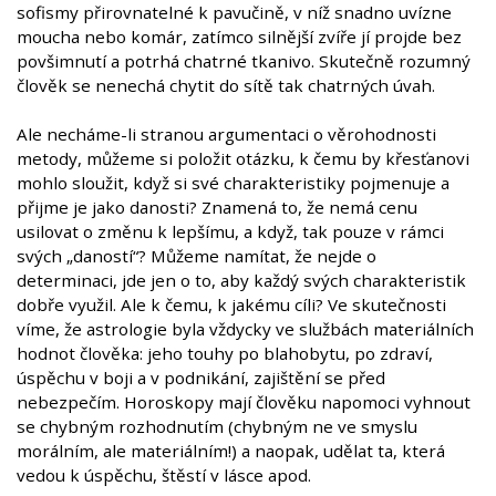
sofismy přirovnatelné k pavučině, v níž snadno uvízne
moucha nebo komár, zatímco silnější zvíře jí projde bez
povšimnutí a potrhá chatrné tkanivo. Skutečně rozumný
člověk se nenechá chytit do sítě tak chatrných úvah.
Ale necháme-li stranou argumentaci o věrohodnosti
metody, můžeme si položit otázku, k čemu by křesťanovi
mohlo sloužit, když si své charakteristiky pojmenuje a
přijme je jako danosti? Znamená to, že nemá cenu
usilovat o změnu k lepšímu, a když, tak pouze v rámci
svých „daností“? Můžeme namítat, že nejde o
determinaci, jde jen o to, aby každý svých charakteristik
dobře využil. Ale k čemu, k jakému cíli? Ve skutečnosti
víme, že astrologie byla vždycky ve službách materiálních
hodnot člověka: jeho touhy po blahobytu, po zdraví,
úspěchu v boji a v podnikání, zajištění se před
nebezpečím. Horoskopy mají člověku napomoci vyhnout
se chybným rozhodnutím (chybným ne ve smyslu
morálním, ale materiálním!) a naopak, udělat ta, která
vedou k úspěchu, štěstí v lásce apod.