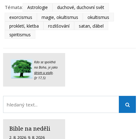
Témata:
Astrologie
duchové, duchovní svět
exorcismus
magie, okultismus
okultismus
prokletí, kletba
rozlišování
satan, ďábel
spiritismus
Kdo se spoléhá
na Boha, je jako
strom u vody
.
(Jr 17,5)
Bible na neděli
2. 8. 2026
,
9. 8. 2026