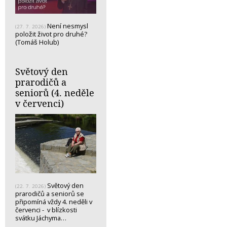
Není nesmysl
(27. 7. 2026)
položit život pro druhé?
(Tomáš Holub)
Světový den
prarodičů a
seniorů (4. neděle
v červenci)
Světový den
(22. 7. 2026)
prarodičů a seniorů se
připomíná vždy 4. neděli v
červenci - v blízkosti
svátku Jáchyma…