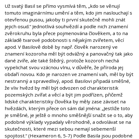
Už svatý Basil se přímo vysmívá těm, „kdo se věnují
tomuto imaginárnímu umění a těm, kdo jim naslouchají s
otevřenou pusou, jakoby ti první skutečně mohli znát
jejich osud.“ Jednotlivá souhvězdí a podle nich znamení
zvěrokruhu byla přece pojmenována člověkem, a to na
základě tvarové podobnosti s nějakým zvířetem, věcí
apod. V Basilově době by např. člověk narozený ve
znamení kozoroha měl být odvážný a panovačný tak jako
dané zvíře, ale také štědrý, protože kozoroh nechá
vypelichat svou vzácnou vlnu, v důvěře, že příroda jej
obdaří novou. Kdo je narozen ve znamení vah, měl by být
nestranný a spravedlivý, apod. Basilovi připadá směšné,
že vliv hvězd by měl být odvozen od charakteristik
pozemských zvířat a věcí a být jim podřízen, přičemž
lidské charakteristiky člověka by měly zase záviset na
hvězdách, kterým přece on sám dal jména: „Jestliže toto
je směšné, je ještě o mnoho směšnější snažit se o to, aby
podobné výklady vypadaly věrohodně, a odvolávat se na
skutečnosti, které mezi sebou nemají sebemenší
spojitost.“ (Hexameron 6, 5-7) Podle Basila jsou podobné