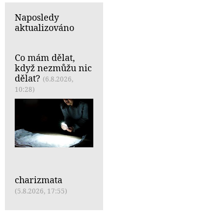
Naposledy
aktualizováno
Co mám dělat,
když nezmůžu nic
dělat?
(6.8.2026,
10:28)
charizmata
(5.8.2026, 17:55)