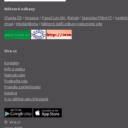
Některé odkazy:
Charita ČR
/
Hospice
/
Papež Lev XIV. (RaVat)
/
Stanislav Přibyl YT
/
Vojtěch
chval
/
HledámBoha
/
Některé další odkazy naleznete zde
Vira.cz
Kontakty
Info o webu
Napsali nám
Podpořte nás
Pravidla zveřejňování
Katalog
V co věříme jako křesťané
© Vira.cz