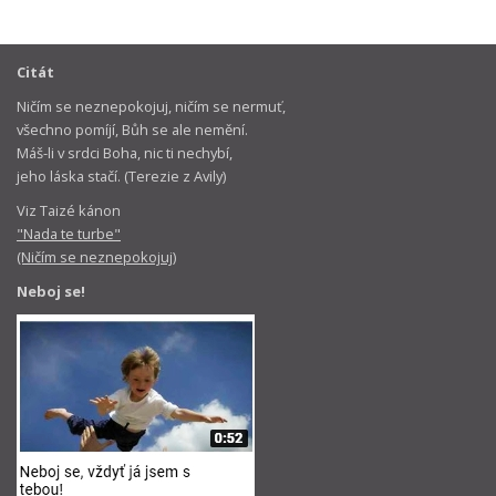
Citát
Ničím se neznepokojuj, ničím se nermuť,
všechno pomíjí, Bůh se ale nemění.
Máš-li v srdci Boha, nic ti nechybí,
jeho láska stačí. (Terezie z Avily)
Viz Taizé kánon
"Nada te turbe"
(Ničím se neznepokojuj)
Neboj se!