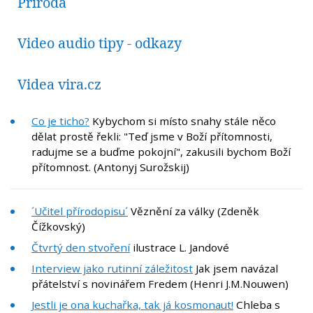
Příroda
Video audio tipy - odkazy
Videa vira.cz
Co je ticho?
Kybychom si místo snahy stále něco
dělat prostě řekli: "Teď jsme v Boží přítomnosti,
radujme se a buďme pokojní", zakusili bychom Boží
přítomnost. (Antonyj Surožskij)
´Učitel přírodopisu´
Věznění za války (Zdeněk
Čížkovský)
Čtvrtý den stvoření
ilustrace L. Jandové
Interview jako rutinní záležitost
Jak jsem navázal
přátelství s novinářem Fredem (Henri J.M.Nouwen)
Jestli je ona kuchařka, tak já kosmonaut!
Chleba s