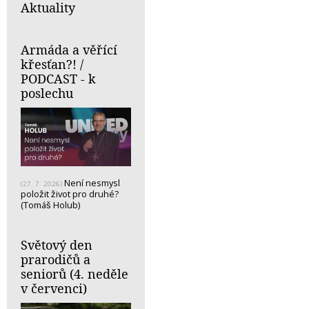
Aktuality
Armáda a věřící
křesťan?! /
PODCAST - k
poslechu
Není nesmysl
(27. 7. 2026)
položit život pro druhé?
(Tomáš Holub)
Světový den
prarodičů a
seniorů (4. neděle
v červenci)