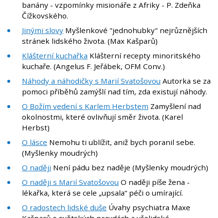
banány - vzpomínky misionáře z Afriky - P. Zdeňka
Čížkovského.
Jinými slovy
Myšlenkové "jednohubky" nejrůznějších
stránek lidského života. (Max Kašparů)
Klášterní kuchařka
Klášterní recepty minoritského
kuchaře. (Angelus F. Jeřábek, OFM Conv.)
Náhody a náhodičky s Marií Svatošovou
Autorka se za
pomoci příběhů zamýšlí nad tím, zda existují náhody.
O Božím vedení s Karlem Herbstem
Zamyšlení nad
okolnostmi, které ovlivňují směr života. (Karel
Herbst)
O lásce
Nemohu ti ublížit, aniž bych poranil sebe.
(Myšlenky moudrých)
O naději
Není pádu bez naděje (Myšlenky moudrých)
O naději s Marií Svatošovou
O naději píše žena -
lékařka, která se cele „upsala“ péči o umírající.
O radostech lidské duše
Úvahy psychiatra Maxe
Kašparů o světských pravdách a všelidské