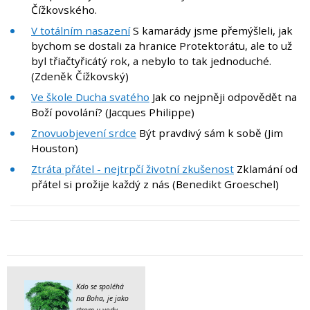
Čížkovského.
V totálním nasazení
S kamarády jsme přemýšleli, jak
bychom se dostali za hranice Protektorátu, ale to už
byl třiačtyřicátý rok, a nebylo to tak jednoduché.
(Zdeněk Čížkovský)
Ve škole Ducha svatého
Jak co nejpněji odpovědět na
Boží povolání? (Jacques Philippe)
Znovuobjevení srdce
Být pravdivý sám k sobě (Jim
Houston)
Ztráta přátel - nejtrpčí životní zkušenost
Zklamání od
přátel si prožije každý z nás (Benedikt Groeschel)
Kdo se spoléhá
na Boha, je jako
strom u vody
.