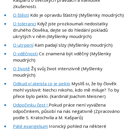
zkušenosti.
O štěstí
Kdo je opravdu šťastný (Myšlenky moudrých)
O toleranci
Když jste prozkoumali nedostatky
druhého člověka, dejte se do hledání pokladů
ukrytých v něm (Myšlenky moudrých)
O utrpení
Kam padají slzy (Myšlenky moudrých)
O vděčnosti
Co znamená být vděčný (Myšlenky
moudrých)
O životě
Žij svůj život intenzívně (Myšlenky
moudrých)
Odkud ví ateista co je peklo
Myslíš si, že by člověk
mohl vyslovit: Nechci nikoho, kdo mě miluje? To by
přece bylo peklo. (kardinál Joachim Meisner)
Odpočinku čest !
Pokud práce není vyvážena
odpočinkem, působí na nás negativně (Zpracováno
podle S. Kratochvíla a M. Kašparů)
Páté evangelium
Ironický pohled na některé