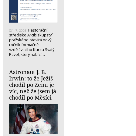
Pastorační
(21. 7. 2026)
středisko Arcibiskupství
pražského otevírá nový
ročník formačně-
vzdělávacího Kurzu Svatý
Pavel, který nabízí…
Astronaut J. B.
Irwin: to že Ježíš
chodil po Zemi je
víc, než že jsem já
chodil po Měsíci