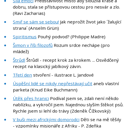
Síla emocí
Představivost místo aby sloužila kráse a
dobru, stala se přístupovou cestou pro nesvár a zlo.
(Ravi Zacharias)
Smiř se sám se sebou!
Jak neprožít život jako ´žalující
strana´ (Anselm Grün)
Spiritismus
Pouhý podvod? (Philippe Madre)
Šimon v říši filozofů
Rozum srdce nechápe (pro
mládež)
Štrůdl
Štrůdl - recept krok za krokem. ... Osvědčený
recept na klasický jablkový závin.
Třetí den
stvoření - ilustrace L. Jandové
Úspěšní lidé se nikdy nepřestávají učit
aneb vlastní
parketa (Knud Eike Buchmann)
Útěk přes hranici
Podíval jsem se, zdali není někdo
nablízku, a vykročil jsem. Najednou slyším štěkot psů.
Rychle jsem si lehl do trávy (Zdeněk Čížkovský)
V buši mezi africkými domorodci
Děti se na mě těšily
- vzpomínky misionáře z Afriky - P. Zdeňka