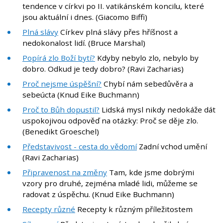
tendence v církvi po II. vatikánském koncilu, které
jsou aktuální i dnes. (Giacomo Biffi)
Plná slávy
Církev plná slávy přes hříšnost a
nedokonalost lidí. (Bruce Marshal)
Popírá zlo Boží bytí?
Kdyby nebylo zlo, nebylo by
dobro. Odkud je tedy dobro? (Ravi Zacharias)
Proč nejsme úspěšní?
Chybí nám sebedůvěra a
sebeúcta (Knud Eike Buchmann)
Proč to Bůh dopustil?
Lidská mysl nikdy nedokáže dát
uspokojivou odpověď na otázky: Proč se děje zlo.
(Benedikt Groeschel)
Představivost - cesta do vědomí
Zadní vchod umění
(Ravi Zacharias)
Připravenost na změny
Tam, kde jsme dobrými
vzory pro druhé, zejména mladé lidi, můžeme se
radovat z úspěchu. (Knud Eike Buchmann)
Recepty různé
Recepty k různým příležitostem