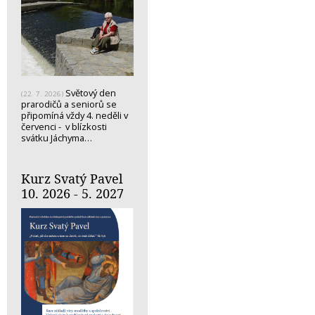
Světový den
(22. 7. 2026)
prarodičů a seniorů se
připomíná vždy 4. neděli v
červenci - v blízkosti
svátku Jáchyma…
Kurz Svatý Pavel
10. 2026 - 5. 2027