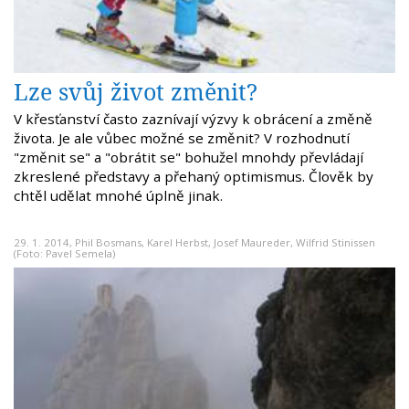
Lze svůj život změnit?
V křesťanství často zaznívají výzvy k obrácení a změně
života. Je ale vůbec možné se změnit? V rozhodnutí
"změnit se" a "obrátit se" bohužel mnohdy převládají
zkreslené představy a přehaný optimismus. Člověk by
chtěl udělat mnohé úplně jinak.
29. 1. 2014,
Phil Bosmans
,
Karel Herbst
,
Josef Maureder
,
Wilfrid Stinissen
(Foto: Pavel Semela)