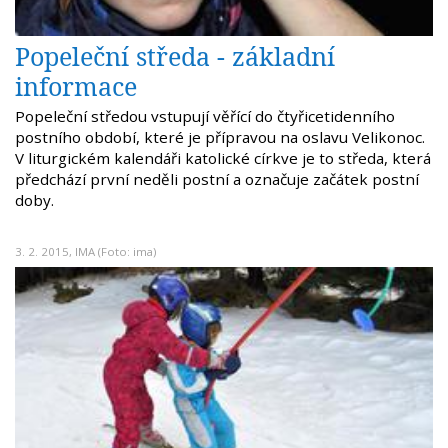
Popeleční středa - základní
informace
Popeleční středou vstupují věřící do čtyřicetidenního
postního období, které je přípravou na oslavu Velikonoc.
V liturgickém kalendáři katolické církve je to středa, která
předchází první neděli postní a označuje začátek postní
doby.
3. 2. 2015,
IMA
(Foto: ima)