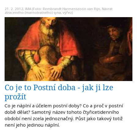
21. 2. 2012,
IMA
(Foto: Rembrandt Harmenszoon van Rijn, Návrat
ztraceného (marnotratného) syna, výřez)
Co je to Postní doba - jak ji lze
prožít
Co je náplní a účelem postní doby? Co a proč v postní
době dělat? Samotný název tohoto čtyřicetidenního
období není zcela jednoznačný. Půst jako takový totiž
není jeho jedinou náplní.