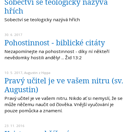
Sobectví se teologicky nazývá
hřích
Sobectví se teologicky nazývá hřích
30. 6. 2017
Pohostinnost - biblické citáty
Nezapomínejte na pohostinnost - díky ní někteří
nevědomky hostili anděly! ... Žid 13:2
10. 5. 2017,
Augustin z Hippa
Pravý učitel je ve vašem nitru (sv.
Augustin)
Pravý učitel je ve vašem nitru. Nikdo ať si nemyslí, že se
může něčemu naučit od člověka. Vnější vyučování je
pouze pomůcka a znamení.
23. 11. 2016