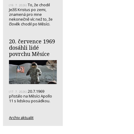
To, že chodil
(19. 7. 2026)
Ježíš Kristus po zemi,
znamená pro mne
nekonečně víc než to, že
člověk chodil po Měsíci.
20. července 1969
dosáhli lidé
povrchu Měsíce
20.7.1969
(17. 7. 2026)
přistálo na Měsíci Apollo
11 s lidskou posádkou.
Archiv aktualit