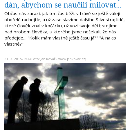
dán, abychom se naučili milovat...
Občas nás zarazí, jak ten čas běží: v trávě se ještě válejí
ohořelé rachejtle, a už zase slavíme dalšího Silvestra; lidé,
které člověk znal v kočárku, už vozí svoje děti; stojíme
nad hrobem člověka, u kterého jsme nečekali, že nás
předejde… "Kolik mám vlastně ještě času já?" "A na co
vlastně?"
31. 3. 2015,
IMA
(Foto: Jan Kovář - www.jankovar.cz)