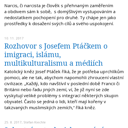
Narcis, či narcista je člověk s přehnaným zaměřením
a obdivem sám k sobě, s domýšlivým vystupováním a
nedostatkem pochopení pro druhé. Ty chápe jen jako
prostředky k dosažení svých cílů a svého uspokojení.
10. 11. 2017
Rozhovor s Josefem Ptáčkem o
imigraci, islámu,
multikulturalismu a médiích
Katolický kněz Josef Ptáček říká, že je potřeba uprchlíkům
pomoci, ale ne tak, abychom napomohli zhroucení vlastní
civilizace. „Každý, kdo navštívil v poslední době Francii či
Británii nebo řadu jiných zemí, ví, že již nyní se zde
vyskytují veliké problémy s integrací některých skupin
obyvatel. Často se jedná o lidi, kteří mají kořeny v
takzvaných muslimských zemích,“ říká kněz.
25. 8. 2017,
Stefan Kiechle