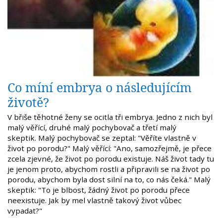
Co míní embrya o následujícím
životě?
V břiše těhotné ženy se ocitla tři embrya. Jedno z nich byl
malý věřící, druhé malý pochybovač a třetí malý
skeptik. Malý pochybovač se zeptal: "Věříte vlastně v
život po porodu?" Malý věřící: "Ano, samozřejmě, je přece
zcela zjevné, že život po porodu existuje. Náš život tady tu
je jenom proto, abychom rostli a připravili se na život po
porodu, abychom byla dost silní na to, co nás čeká." Malý
skeptik: "To je blbost, žádný život po porodu přece
neexistuje. Jak by mel vlastně takový život vůbec
vypadat?"