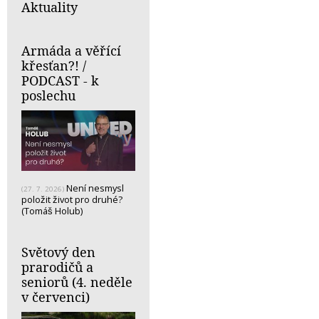
Aktuality
Armáda a věřící
křesťan?! /
PODCAST - k
poslechu
Není nesmysl
(27. 7. 2026)
položit život pro druhé?
(Tomáš Holub)
Světový den
prarodičů a
seniorů (4. neděle
v červenci)