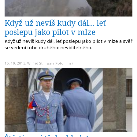
Když už nevíš kudy dál... leť
poslepu jako pilot v mlze
Když už nevíš kudy dál, leť poslepu jako pilot v mlze a svěř
se vedení toho druhého: neviditelného.
15. 10. 2013,
Wilfrid Stinissen
(Foto: ima)