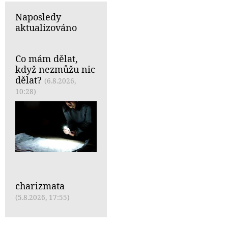
Naposledy
aktualizováno
Co mám dělat,
když nezmůžu nic
dělat?
(6.8.2026,
10:28)
charizmata
(5.8.2026, 17:55)