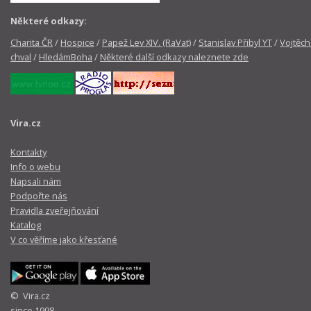
Některé odkazy:
Charita ČR
/
Hospice
/
Papež Lev XIV. (RaVat)
/
Stanislav Přibyl YT
/
Vojtěch
chval
/
HledámBoha
/
Některé další odkazy naleznete zde
Vira.cz
Kontakty
Info o webu
Napsali nám
Podpořte nás
Pravidla zveřejňování
Katalog
V co věříme jako křesťané
© Vira.cz
since 1998