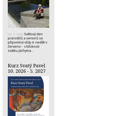
Světový den
(22. 7. 2026)
prarodičů a seniorů se
připomíná vždy 4. neděli v
červenci - v blízkosti
svátku Jáchyma…
Kurz Svatý Pavel
10. 2026 - 5. 2027