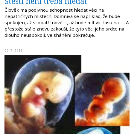
Štěstí není třeba hledat
Člověk má podivnou schopnost hledat věci na
nepatřičných místech. Domnívá se například, že bude
spokojen, až si opatří nové …, až bude mít víc času na ... . A
přestože stále znovu zakouší, že tyto věci jeho srdce na
dlouho neuspokojí, ve shánění pokračuje.
20. 7. 2013