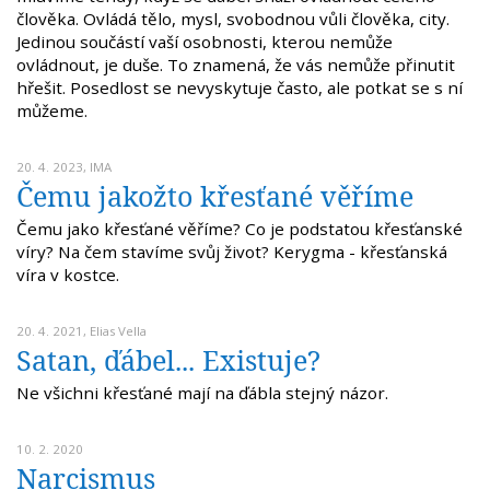
člověka. Ovládá tělo, mysl, svobodnou vůli člověka, city.
Jedinou součástí vaší osobnosti, kterou nemůže
ovládnout, je duše. To znamená, že vás nemůže přinutit
hřešit. Posedlost se nevyskytuje často, ale potkat se s ní
můžeme.
20. 4. 2023,
IMA
Čemu jakožto křesťané věříme
Čemu jako křesťané věříme? Co je podstatou křesťanské
víry? Na čem stavíme svůj život? Kerygma - křesťanská
víra v kostce.
20. 4. 2021,
Elias Vella
Satan, ďábel... Existuje?
Ne všichni křesťané mají na ďábla stejný názor.
10. 2. 2020
Narcismus