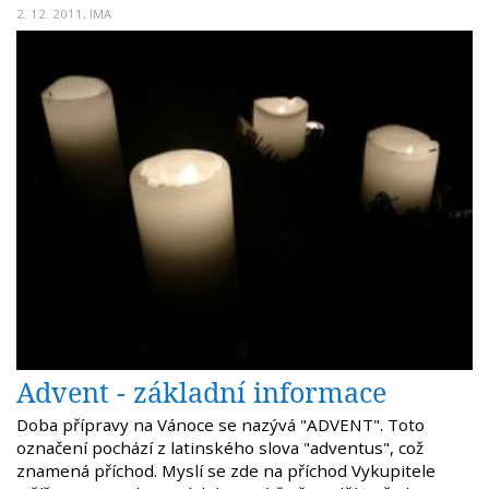
2. 12. 2011,
IMA
Advent - základní informace
Doba přípravy na Vánoce se nazývá "ADVENT". Toto
označení pochází z latinského slova "adventus", což
znamená příchod. Myslí se zde na příchod Vykupitele