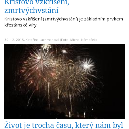
Kristovo vzkříšení,
zmrtvýchvstání
Kristovo vzkříšení (zmrtvýchvstání) je základním prvkem
křesťanské víry.
30. 12. 2015,
Kateřina Lachmanová
(Foto: Michal Němeček)
Život je trocha času, který nám byl