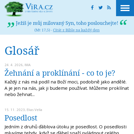
Ježíš je můj milovaný Syn, toho poslouchejte!
(Mt 17,5) -
Citát z Bible na každý den
Glosář
24. 4. 2026,
IMA
Žehnání a proklínání - co to je?
Každý z nás má podíl na Boží moci, podobně jako andělé.
A je jen na nás, jak ji budeme používat. Můžeme proklínat
nebo žehnat...
15. 11. 2023,
Elias Vella
Posedlost
Jedním z druhů ďáblova útoku je posedlost. O posedlosti
mluvíme tehdy, když se ďábel snaží ovládnout celého