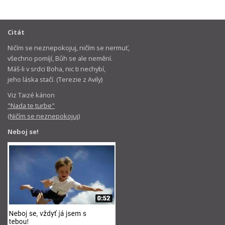
Citát
Ničím se neznepokojuj, ničím se nermuť,
všechno pomíjí, Bůh se ale nemění.
Máš-li v srdci Boha, nic ti nechybí,
jeho láska stačí. (Terezie z Avily)
Viz Taizé kánon
"Nada te turbe"
(Ničím se neznepokojuj)
Neboj se!