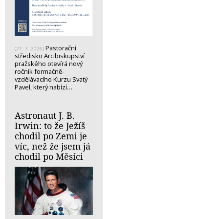
Pastorační
(21. 7. 2026)
středisko Arcibiskupství
pražského otevírá nový
ročník formačně-
vzdělávacího Kurzu Svatý
Pavel, který nabízí…
Astronaut J. B.
Irwin: to že Ježíš
chodil po Zemi je
víc, než že jsem já
chodil po Měsíci