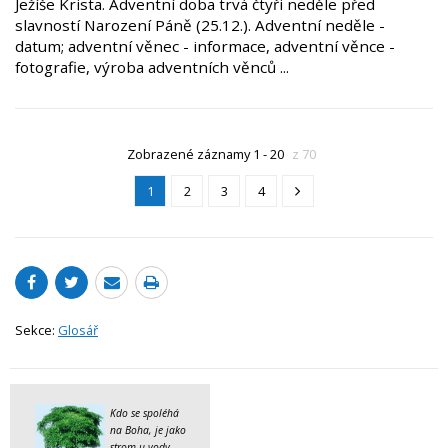
Ježíše Krista. Adventní doba trvá čtyři neděle před
slavností Narození Páně (25.12.). Adventní neděle -
datum; adventní věnec - informace, adventní věnce -
fotografie, výroba adventních věnců ...
Zobrazené záznamy 1 - 20
z 70
1
2
3
4
Sekce:
Glosář
Kdo se spoléhá
na Boha, je jako
strom u vody
.