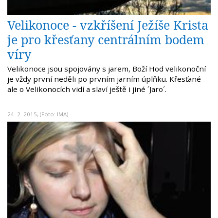
Velikonoce - vzkříšení Ježíše Krista
je pro křesťany centrálním bodem
víry
Velikonoce jsou spojovány s jarem, Boží Hod velikonoční
je vždy první neděli po prvním jarním úplňku. Křesťané
ale o Velikonocích vidí a slaví ještě i jiné ´Jaro´.
24. 2. 2015, (Foto: IMA)