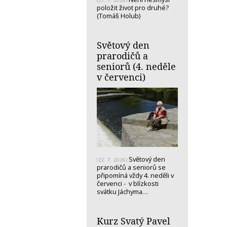
(27. 7. 2026)
položit život pro druhé?
(Tomáš Holub)
Světový den
prarodičů a
seniorů (4. neděle
v červenci)
Světový den
(22. 7. 2026)
prarodičů a seniorů se
připomíná vždy 4. neděli v
červenci - v blízkosti
svátku Jáchyma…
Kurz Svatý Pavel