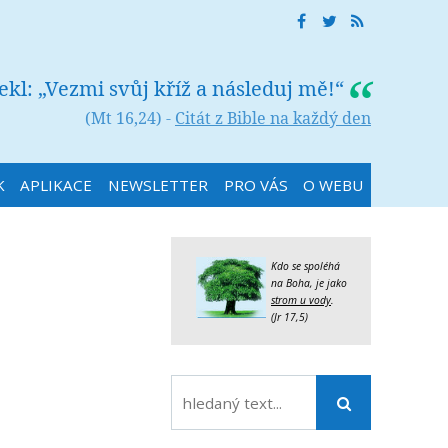
řekl: „Vezmi svůj kříž a následuj mě!“
(Mt 16,24) -
Citát z Bible na každý den
K
APLIKACE
NEWSLETTER
PRO VÁS
O WEBU
Kdo se spoléhá
na Boha, je jako
strom u vody
.
(Jr 17,5)