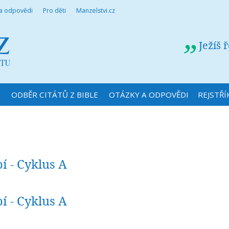
 a odpovědi
Pro děti
Manzelstvi.cz
Ježíš 
N
ODBĚR CITÁTŮ Z BIBLE
OTÁZKY A ODPOVĚDI
REJSTŘÍ
í - Cyklus A
í - Cyklus A