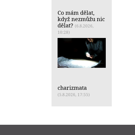
Co mám dělat,
když nezmůžu nic
dělat?
(6.8.2026,
10:28)
charizmata
(5.8.2026, 17:55)