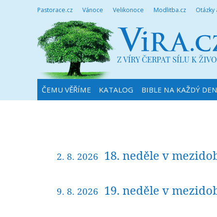
Pastorace.cz
Vánoce
Velikonoce
Modlitba.cz
Otázky
ČEMU VĚŘÍME
KATALOG
BIBLE NA KAŽDÝ DE
18. neděle v mezidob
2. 8. 2026
19. neděle v mezidob
9. 8. 2026