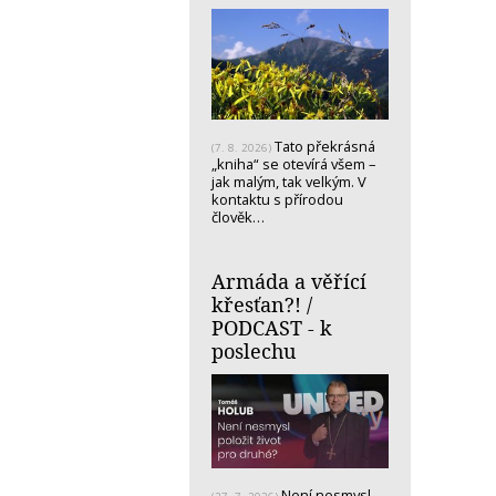
Tato překrásná
(7. 8. 2026)
„kniha“ se otevírá všem –
jak malým, tak velkým. V
kontaktu s přírodou
člověk…
Armáda a věřící
křesťan?! /
PODCAST - k
poslechu
Není nesmysl