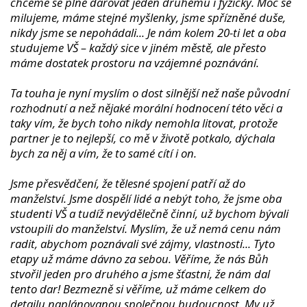
chceme se plně darovat jeden druhému i fyzicky. Moc se
milujeme, máme stejné myšlenky, jsme spřízněné duše,
nikdy jsme se nepohádali... Je nám kolem 20-ti let a oba
studujeme VŠ – každý sice v jiném městě, ale přesto
máme dostatek prostoru na vzájemné poznávání.
Ta touha je nyní myslím o dost silnější než naše původní
rozhodnutí a než nějaké morální hodnocení této věci a
taky vím, že bych toho nikdy nemohla litovat, protože
partner je to nejlepší, co mě v životě potkalo, dýchala
bych za něj a vím, že to samé cítí i on.
Jsme přesvědčení, že tělesné spojení patří až do
manželství. Jsme dospělí lidé a nebýt toho, že jsme oba
studenti VŠ a tudíž nevýdělečně činní, už bychom bývali
vstoupili do manželství. Myslím, že už nemá cenu nám
radit, abychom poznávali své zájmy, vlastnosti... Tyto
etapy už máme dávno za sebou. Věříme, že nás Bůh
stvořil jeden pro druhého a jsme šťastni, že nám dal
tento dar! Bezmezně si věříme, už máme celkem do
detailu naplánovanou společnou budoucnost. My už