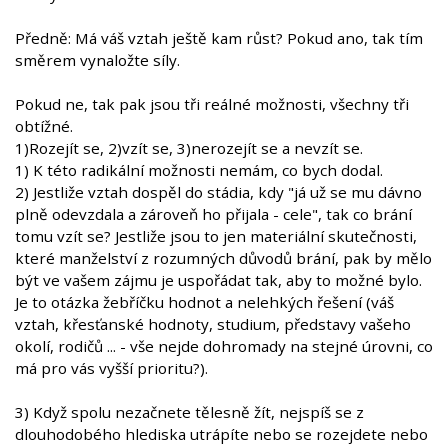
Předně: Má váš vztah ještě kam růst? Pokud ano, tak tím
směrem vynaložte síly.
Pokud ne, tak pak jsou tři reálné možnosti, všechny tři
obtížné.
1)Rozejít se, 2)vzít se, 3)nerozejít se a nevzít se.
1) K této radikální možnosti nemám, co bych dodal.
2) Jestliže vztah dospěl do stádia, kdy "já už se mu dávno
plně odevzdala a zároveň ho přijala - cele", tak co brání
tomu vzít se? Jestliže jsou to jen materiální skutečnosti,
které manželství z rozumných důvodů brání, pak by mělo
být ve vašem zájmu je uspořádat tak, aby to možné bylo.
Je to otázka žebříčku hodnot a nelehkých řešení (váš
vztah, křesťanské hodnoty, studium, představy vašeho
okolí, rodičů ... - vše nejde dohromady na stejné úrovni, co
má pro vás vyšší prioritu?).
3) Když spolu nezačnete tělesně žít, nejspíš se z
dlouhodobého hlediska utrápíte nebo se rozejdete nebo