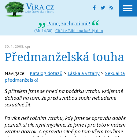
Pane, zachraň mě!
(Mt 14,30) -
Citát z Bible na každý den
30. 1. 2008,
cpr
Předmanželská touha
Navigace:
Katalog dotazů
>
Láska a vztahy
>
Sexualita
předmanželská
S přítelem jsme se hned na počátku vztahu vzájemně
dohodli na tom, že před svatbou spolu nebudeme
sexuálně žít.
Po více než ročním vztahu, kdy jsme se opravdu dobře
poznali, si ale nyní myslíme, že jsme i pro toto v našem
vztahu dozráli. A opravdu silně po tom všem toužíme-