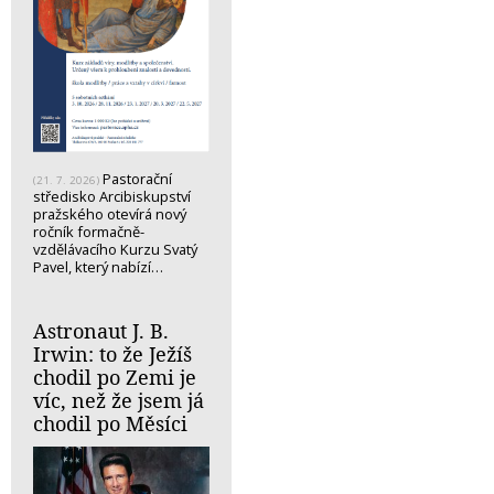
Pastorační
(21. 7. 2026)
středisko Arcibiskupství
pražského otevírá nový
ročník formačně-
vzdělávacího Kurzu Svatý
Pavel, který nabízí…
Astronaut J. B.
Irwin: to že Ježíš
chodil po Zemi je
víc, než že jsem já
chodil po Měsíci