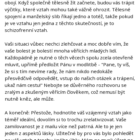
obojí. Když společně tělesně žít začnete, budou vás trápit
výčitky, které vztah mohou také vážně ohrozit. Tělesné
spojení a manželský slib říkají jedno a totéž, takže pokud
je ve vztahu jen jedna z těchto skutečností, je to
schizofrenní vztah.
Vaši situaci vůbec nechci zlehčovat a moc dobře vím, že
vaše bolest je bolestí mnoha věřících mladých lidí.
Každopádně je nutné o těch věcech spolu zcela otevřeně
mluvit, upřímě předložit Pánu v modlitbě - "Pane, ty víš,
že si s tím nevíme rady, že nám nikdo nedokáže
přesvědčivě odpovědět, vstup do našich otázek a trápení,
ukaž nám cestu!" Nebojte se důvěrného rozhovoru se
zralým a zkušeným věřícím člověkem, což nemusí být
nutně kněz, ale může.
A konečně: Přestože, hodnotíte váš vzájemný vztah jako
téměř ideální, dovolím si to trochu zrelativizovat. Vaše
zamilovanost je z mailu více než patrná. Ale to je jen
jeden z aspektů lásky. Užitečné by pro vás bylo pohledět