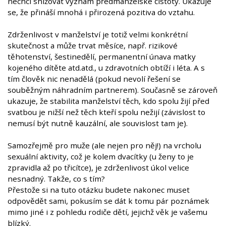
nechci snižovat význam předmanželské čistoty. Ukazuje
se, že přináší mnohá i přirozená pozitiva do vztahu.
Zdrženlivost v manželství je totiž velmi konkrétní
skutečnost a může trvat měsíce, např. rizikové
těhotenství, šestinedělí, permanentní únava matky
kojeného dítěte atd.atd., u zdravotních obtíží i léta. A s
tím člověk nic nenadělá (pokud nevolí řešení se
souběžným náhradním partnerem). Současně se zároveň
ukazuje, že stabilita manželství těch, kdo spolu žijí před
svatbou je nižší než těch kteří spolu nežijí (závislost to
nemusí být nutně kauzální, ale souvislost tam je).
Samozřejmě pro muže (ale nejen pro něj!) na vrcholu
sexuální aktivity, což je kolem dvacítky (u ženy to je
zpravidla až po třicítce), je zdrženlivost úkol velice
nesnadný. Takže, co s tím?
Přestože si na tuto otázku budete nakonec muset
odpovědět sami, pokusím se dát k tomu pár poznámek
mimo jiné i z pohledu rodiče dětí, jejichž věk je vašemu
blízký.