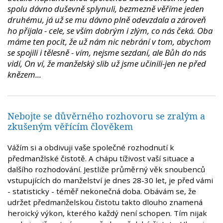
spolu dávno duševně splynuli, bezmezně věříme jeden
druhému, já už se mu dávno plně odevzdala a zároveň
ho přijala - cele, se vším dobrým i zlým, co nás čeká. Oba
máme ten pocit, že už nám nic nebrání v tom, abychom
se spojili i tělesně - vím, nejsme sezdaní, ale Bůh do nás
vidí, On ví, že manželský slib už jsme učinili-jen ne před
knězem...
Nebojte se důvěrného rozhovoru se zralým a
zkušeným věřícím člověkem
Vážím si a obdivuji vaše společné rozhodnutí k
předmanžlské čistotě. A chápu tíživost vaší situace a
dalšího rozhodování. Jestliže průměrný věk snoubenců
vstupujících do manželství je dnes 28-30 let, je před vámi
- statisticky - téměř nekonečná doba. Obávám se, že
udržet předmanželskou čistotu takto dlouho znamená
heroický výkon, kterého každý není schopen. Tím nijak