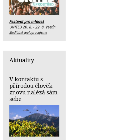
Festival pro mládež
UNITED 20. 8. - 22. 8. Vsetín
Mediálně spolupracujeme
Aktuality
V kontaktu s
přírodou člověk
znovu nalézá sám
sebe