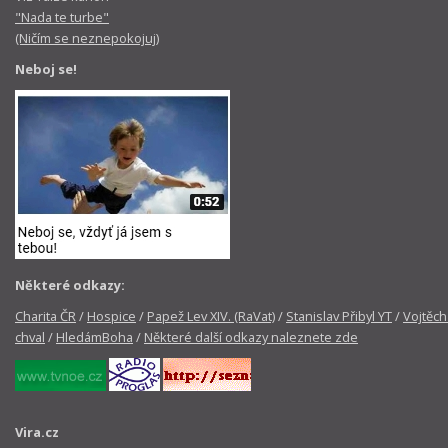
"Nada te turbe"
(Ničím se neznepokojuj)
Neboj se!
Některé odkazy:
Charita ČR
/
Hospice
/
Papež Lev XIV. (RaVat)
/
Stanislav Přibyl YT
/
Vojtěch
chval
/
HledámBoha
/
Některé další odkazy naleznete zde
Vira.cz