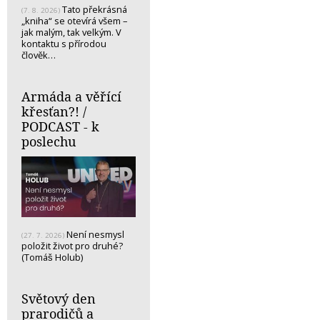
Tato překrásná
(7. 8. 2026)
„kniha“ se otevírá všem –
jak malým, tak velkým. V
kontaktu s přírodou
člověk…
Armáda a věřící
křesťan?! /
PODCAST - k
poslechu
Není nesmysl
(27. 7. 2026)
položit život pro druhé?
(Tomáš Holub)
Světový den
prarodičů a