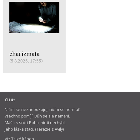
charizmata
(5.8.2026, 17:55)
Citát
Ničím se neznepokojuj, ničím se nermuť,
všechno pomíjí, Bůh se ale nemění.
Máš-li v srdci Boha, nic ti nechybí,
jeho láska stačí. (Terezie z Avily)
Viz Taizé kánon