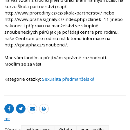
na váš vztah z trochu jiného úhlu. Mám na mysli účast na
kurzu Škola partnerství (např.
http://www.prorodiny.cz/cz/skola-partnerstvi/ nebo
http://www.praha.signaly.cz/index.php?clanek=11 )nebo
nakonec i přípravu na manželství ve skupině
snoubeneckých párů jak je pořádají centra pro rodinu,
naše Centrum pro rodinu má k tomu informace na
http://cpr.apha.cz/snoubenci/.
Moc vám fandím a přeji vám správné rozhodnutí.
Modlím se za vás!
Kategorie otázky:
Sexualita předmanželská
cpr
Témata:
antikoncepce
čistota
eros, erotika