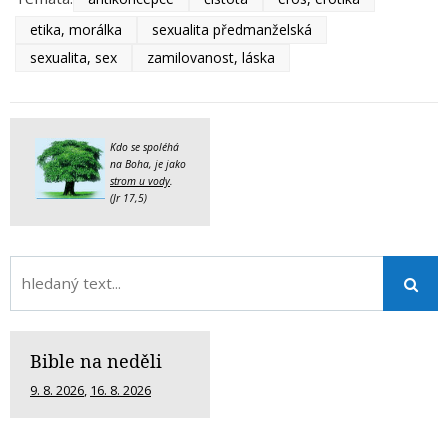
etika, morálka
sexualita předmanželská
sexualita, sex
zamilovanost, láska
Kdo se spoléhá
na Boha, je jako
strom u vody
.
(Jr 17,5)
Bible na neděli
9. 8. 2026
,
16. 8. 2026