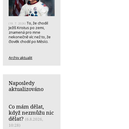
To, že chodil
(19. 7. 2026)
Ježíš Kristus po zemi,
znamená pro mne
nekonečně víc než to, že
člověk chodil po Měsíci.
Archiv aktualit
Naposledy
aktualizováno
Co mám dělat,
když nezmůžu nic
dělat?
(6.8.2026,
10:28)