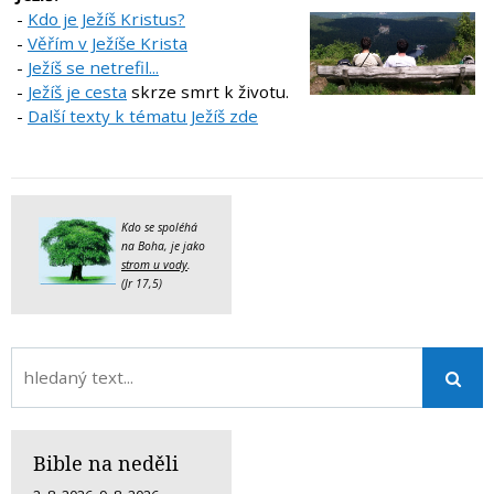
-
Kdo je Ježíš Kristus?
-
Věřím v Ježíše Krista
-
Ježíš se netrefil...
-
Ježíš je cesta
skrze smrt k životu.
-
Další texty k tématu Ježíš zde
Kdo se spoléhá
na Boha, je jako
strom u vody
.
(Jr 17,5)
Bible na neděli