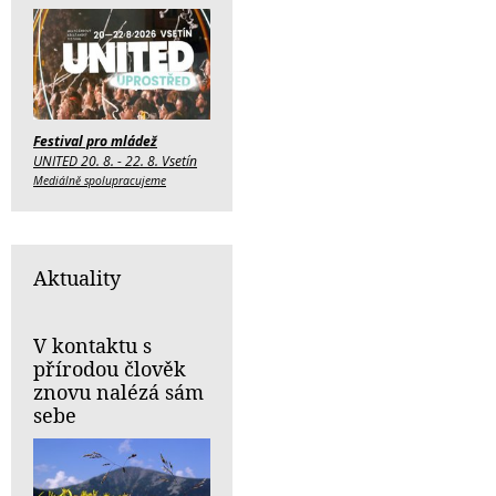
Festival pro mládež
UNITED 20. 8. - 22. 8. Vsetín
Mediálně spolupracujeme
Aktuality
V kontaktu s
přírodou člověk
znovu nalézá sám
sebe