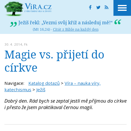
Ježíš řekl: „Vezmi svůj kříž a následuj mě!“
(Mt 16,24) -
Citát z Bible na každý den
30. 4. 2014,
Fk
Magie vs. přijetí do
církve
Navigace:
Katalog dotazů
>
Víra – nauka víry,
katechismus
>
Ježíš
Dobrý den. Rád bych se zeptal jestli mě příjmou do církve
i přesto že jsem praktikoval černou magii.