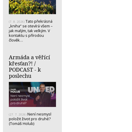
Tato překrásná
(7. 8. 2026)
„kniha“ se otevírá všem –
jak malým, tak velkým. V
kontaktu s přírodou
člověk…
Armáda a věřící
křesťan?! /
PODCAST - k
poslechu
Není nesmysl
(27. 7. 2026)
položit život pro druhé?
(Tomáš Holub)