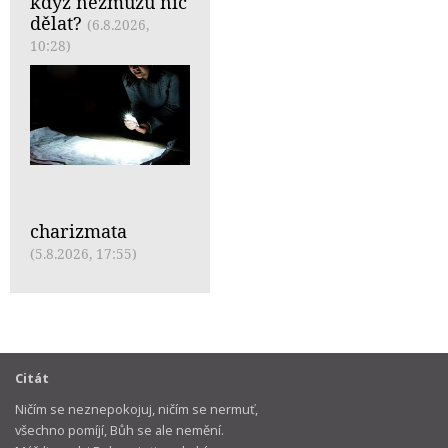
když nezmůžu nic
dělat?
(6.8.2026,
10:28)
charizmata
(5.8.2026, 17:55)
Citát
Ničím se neznepokojuj, ničím se nermuť,
všechno pomíjí, Bůh se ale nemění.