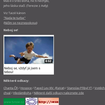
Máš-li v srdci Boha, nic ti nechybí,
jeho láska stačí. (Terezie z Avily)
Viz Taizé kánon
"Nada te turbe"
(Ničím se neznepokojuj)
Neboj se!
Některé odkazy:
Charita ČR
/
Hospice
/
Papež Lev XIV. (RaVat)
/
Stanislav Přibyl YT
/
Vojtěch
chval
/
HledámBoha
/
Některé další odkazy naleznete zde