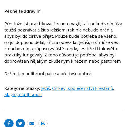
Pěkně tě zdravím.
Přestože jsi praktikoval černou magii, tak pokud vnímáš a
toužíš poznávat a žít s Ježíšem, tak nic nebude bránit,
abys byl do církve přijat. Pouze bude potřeba se všeho,
co jsi doposud dělal, zříci a odevzdat Ježíši, což může vést
k duchovnímu zápasu zvláště tehdy, jestliže ti takovéto
praktiky fungovaly. Z toho důvodu je potřeba, abys byl
doprovázen nějakým zkušeným knězem nebo pastorem.
Držím ti modlitební palce a přeji vše dobré.
Kategorie otázky:
Ježíš
,
Církev, společenství křesťanů
,
Magie, okultismus