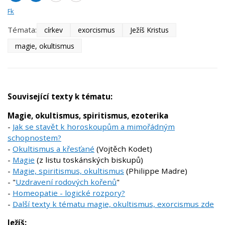
Fk
Témata:
církev
exorcismus
Ježíš Kristus
magie, okultismus
Související texty k tématu:
Magie, okultismus, spiritismus, ezoterika
-
Jak se stavět k horoskoupům a mimořádným
schopnostem?
-
Okultismus a křesťané
(Vojtěch Kodet)
-
Magie
(z listu toskánských biskupů)
-
Magie, spiritismus, okultismus
(Philippe Madre)
- "
Uzdravení rodových kořenů
"
-
Homeopatie - logické rozpory?
-
Další texty k tématu magie, okultismus, exorcismus zde
Ježíš: