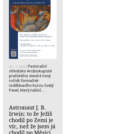
Pastorační
(21. 7. 2026)
středisko Arcibiskupství
pražského otevírá nový
ročník formačně-
vzdělávacího Kurzu Svatý
Pavel, který nabízí…
Astronaut J. B.
Irwin: to že Ježíš
chodil po Zemi je
víc, než že jsem já
chodil po Měsíci