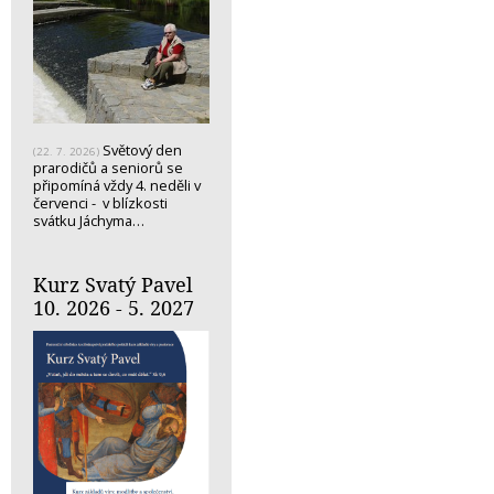
Světový den
(22. 7. 2026)
prarodičů a seniorů se
připomíná vždy 4. neděli v
červenci - v blízkosti
svátku Jáchyma…
Kurz Svatý Pavel
10. 2026 - 5. 2027