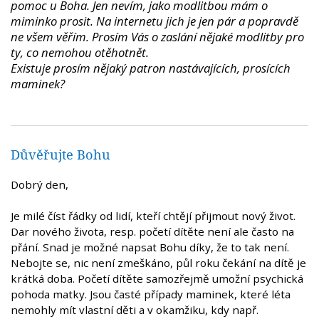
pomoc u Boha. Jen nevím, jako modlitbou mám o
miminko prosit. Na internetu jich je jen pár a popravdě
ne všem věřím. Prosím Vás o zaslání nějaké modlitby pro
ty, co nemohou otěhotnět.
Existuje prosím nějaký patron nastávajících, prosících
maminek?
Důvěřujte Bohu
Dobrý den,
Je milé číst řádky od lidí, kteří chtějí přijmout nový život.
Dar nového života, resp. početí dítěte není ale často na
přání. Snad je možné napsat Bohu díky, že to tak není.
Nebojte se, nic není zmeškáno, půl roku čekání na dítě je
krátká doba. Početí dítěte samozřejmě umožní psychická
pohoda matky. Jsou časté případy maminek, které léta
nemohly mít vlastní děti a v okamžiku, kdy např.