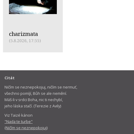
charizmata
(5.8.2026, 17:55)
Citát
Ničím se neznepokojuj, ničím se nermuť,
všechno pomíjí, Bůh se ale nemění.
Máš-li v srdci Boha, nic ti nechybí,
jeho láska stačí. (Terezie z Avily)
Viz Taizé kánon
"Nada te turbe"
(Ničím se neznepokojuj)