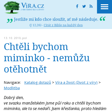
Jestliže mi kdo chce sloužit, ať mě následuje.
(J 12,26) -
Citát z Bible na každý den
13. 10. 2010,
pol
Chtěli bychom
miminko - nemůžu
otěhotnět
Navigace:
Katalog dotazů
>
Víra a život (život z víry)
>
Modlitba
Dobrý den,
ve svazku manželském jsme půl roku a chtěli bychom
miminko, ale to se nedaří. Jsem křesťanka, proto hledám