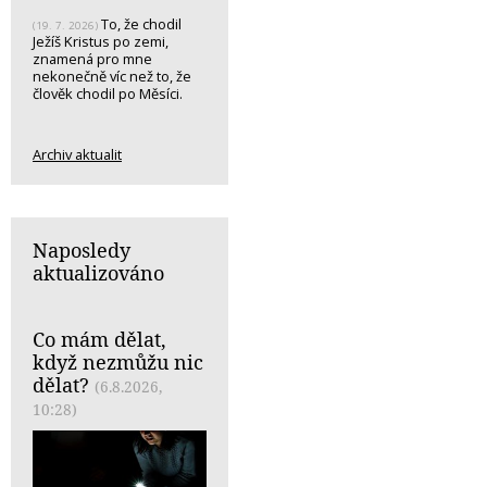
To, že chodil
(19. 7. 2026)
Ježíš Kristus po zemi,
znamená pro mne
nekonečně víc než to, že
člověk chodil po Měsíci.
Archiv aktualit
Naposledy
aktualizováno
Co mám dělat,
když nezmůžu nic
dělat?
(6.8.2026,
10:28)