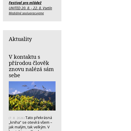
Festival pro mládež
UNITED 20. 8. - 22. 8. Vsetín
Mediálně spolupracujeme
Aktuality
V kontaktu s
přírodou člověk
znovu nalézá sám
sebe
Tato překrásná
(7. 8. 2026)
„kniha“ se otevírá všem –
jak malým, tak velkým. V