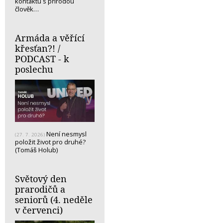
kontaktu s přírodou
člověk…
Armáda a věřící
křesťan?! /
PODCAST - k
poslechu
Není nesmysl
(27. 7. 2026)
položit život pro druhé?
(Tomáš Holub)
Světový den
prarodičů a
seniorů (4. neděle
v červenci)