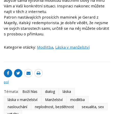
abyste sama vytvořila modlitbu vlastními slovy na míru
Vám a Vaší konkrétní situaci. Inspiraci nakonec můžete
najít v těch z internetu.
Patron nastávajících prosících maminek je Gerard z
Majelly, italský redemptorista. Je dobře vědět, že nejsme
ve svých starostech sami, určitě se na něj můžete obrátit
s prosbou o přímluvu.
Kategorie otázky:
Modlitba
,
Láska v manželství
pol
Témata:
Boží hlas
dialog
láska
láska v manželství
Manželství
modlitba
naslouchání
neplodnost, bezdětnost
sexualita, sex
vztahy