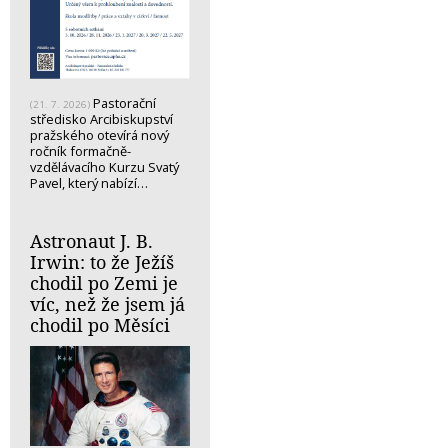
Pastorační
(21. 7. 2026)
středisko Arcibiskupství
pražského otevírá nový
ročník formačně-
vzdělávacího Kurzu Svatý
Pavel, který nabízí…
Astronaut J. B.
Irwin: to že Ježíš
chodil po Zemi je
víc, než že jsem já
chodil po Měsíci