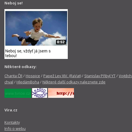
Neboj se!
Některé odkazy:
Charita ČR
/
Hospice
/
Papež Lev XIV. (RaVat)
/
Stanislav Přibyl YT
/
Vojtěch
chval
/
HledámBoha
/
Některé další odkazy naleznete zde
Vira.cz
Kontakty
Info o webu