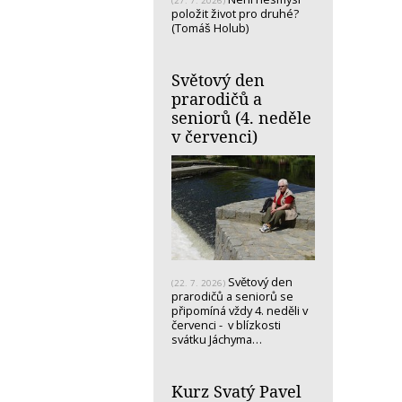
(27. 7. 2026)
položit život pro druhé?
(Tomáš Holub)
Světový den
prarodičů a
seniorů (4. neděle
v červenci)
Světový den
(22. 7. 2026)
prarodičů a seniorů se
připomíná vždy 4. neděli v
červenci - v blízkosti
svátku Jáchyma…
Kurz Svatý Pavel