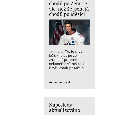
chodil po Zemi je
víc, než že jsem já
chodil po Měsíci
To, že chodil
(19. 7. 2026)
Ježíš Kristus po zemi,
znamená pro mne
nekonečně víc než to, že
člověk chodil po Měsíci.
Archiv aktualit
Naposledy
aktualizováno