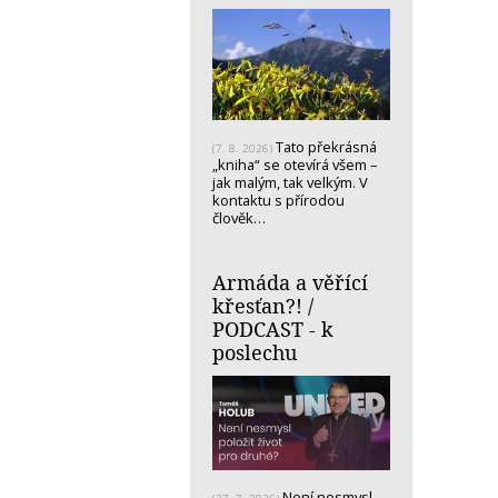
Tato překrásná
(7. 8. 2026)
„kniha“ se otevírá všem –
jak malým, tak velkým. V
kontaktu s přírodou
člověk…
Armáda a věřící
křesťan?! /
PODCAST - k
poslechu
Není nesmysl