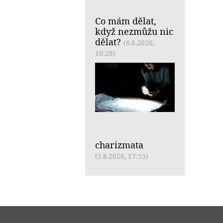
Co mám dělat,
když nezmůžu nic
dělat?
(6.8.2026,
10:28)
charizmata
(5.8.2026, 17:55)