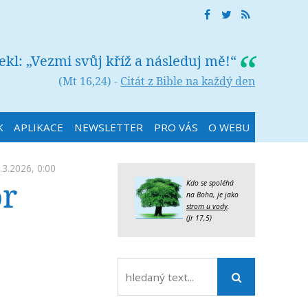
řekl: „Vezmi svůj kříž a následuj mě!“
(Mt 16,24) -
Citát z Bible na každý den
K
APLIKACE
NEWSLETTER
PRO VÁS
O WEBU
.3.2026, 0:00
or
Kdo se spoléhá
na Boha, je jako
strom u vody
.
(Jr 17,5)