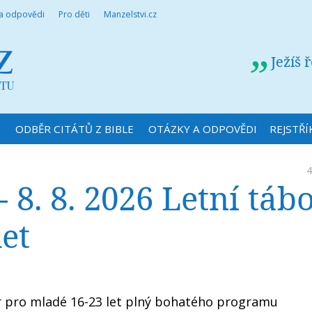
 a odpovědi
Pro děti
Manzelstvi.cz
Ježíš 
N
ODBĚR CITÁTŮ Z BIBLE
OTÁZKY A ODPOVĚDI
REJSTŘÍ
4
8. 8. 2026 Letní táb
et
r pro mladé 16-23 let plný bohatého programu