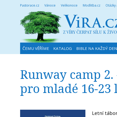
Pastorace.cz
Vánoce
Velikonoce
Modlitba.cz
Otázky
ČEMU VĚŘÍME
KATALOG
BIBLE NA KAŽDÝ DE
Runway camp 2. - 
pro mladé 16-23 l
Letní tábo