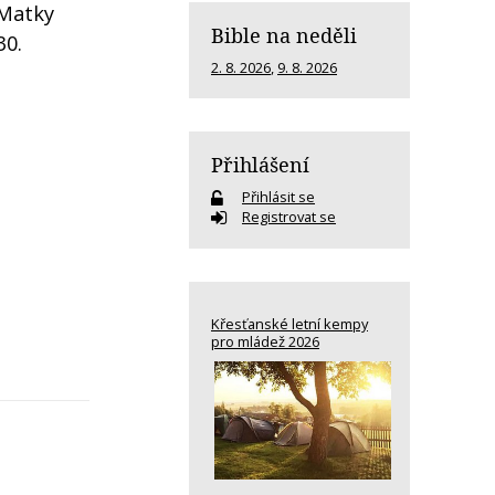
 Matky
Bible na neděli
30.
2. 8. 2026
,
9. 8. 2026
Přihlášení
Přihlásit se
Registrovat se
Křesťanské letní kempy
pro mládež 2026