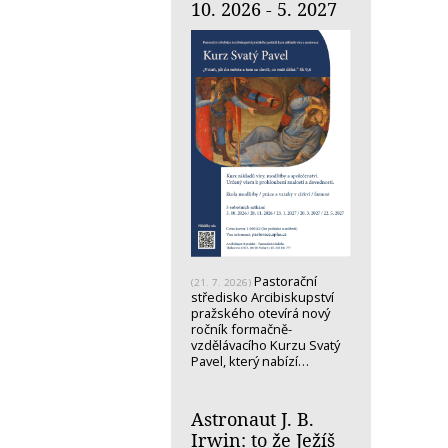
10. 2026 - 5. 2027
Pastorační
(21. 7. 2026)
středisko Arcibiskupství
pražského otevírá nový
ročník formačně-
vzdělávacího Kurzu Svatý
Pavel, který nabízí…
Astronaut J. B.
Irwin: to že Ježíš