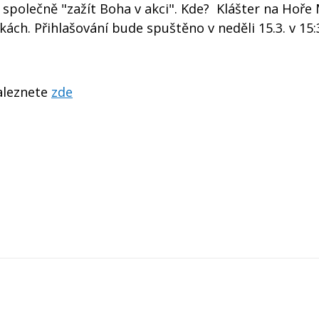
 společně "zažít Boha v akci". Kde? Klášter na Hoře
íkách. Přihlašování bude spuštěno v neděli 15.3. v 15:
naleznete
zde