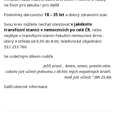
na život pro Jakuba i pro další!
Podmínky dárcovství:
18 – 35 let
a dobrý zdravotní stav.
Svou krev můžete nechat otestovat
v jakékoliv
transfúzní stanici v nemocnicích po celé ČR
, nebo
nejlépe v transfúzní stanici Fakultní nemocnice Brno -
úterý a středa od 6.30 do 8.00, telefonické objednání:
532 233 760
Se srdečným díkem rodiče
Ježíš praví: ‚ Amen, amen, pravím vám,
cokoliv jste učinili jednomu z těchto mých nepatrných bratří,
mně jste učinili.“ (Mt 25,40)
Další obecné informace: