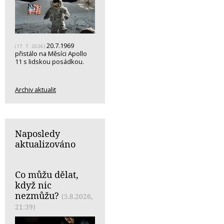
20.7.1969
(17. 7. 2026)
přistálo na Měsíci Apollo
11 s lidskou posádkou.
Archiv aktualit
Naposledy
aktualizováno
Co můžu dělat,
když nic
nezmůžu?
(5.8.2026,
21:39)