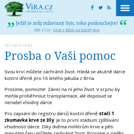
Ježíš je můj milovaný Syn, toho poslouchejte!
(Mt 17,5) -
Citát z Bible na každý den
10.7.2017, 15:53
Prosba o Vaši pomoc
Svou krví můžete zachránit život. Hledá se akutně dárce
kostní dřeně pro 16 letého Jakuba z Brna.
Prosíme, pomozte! Závisí na ní jeho život. V srpnu by
mohla proběhnout transplantace, ale doposud se
nenašel vhodný dárce
Pro zapsání do registru dárců kostní dřeně
stačí 1
zkumavka krve ze žíly
. Je to první stádium zjišťování
vhodnosti dárce. Díky dvěma mililitrům krve a pěti
minutám času můžete zachránit život. Prosíme o naději