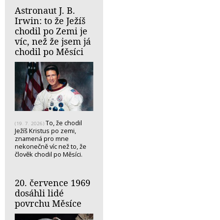
Astronaut J. B.
Irwin: to že Ježíš
chodil po Zemi je
víc, než že jsem já
chodil po Měsíci
To, že chodil
(19. 7. 2026)
Ježíš Kristus po zemi,
znamená pro mne
nekonečně víc než to, že
člověk chodil po Měsíci.
20. července 1969
dosáhli lidé
povrchu Měsíce