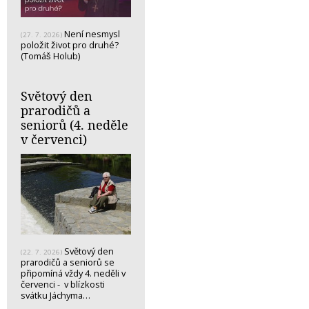
Není nesmysl
(27. 7. 2026)
položit život pro druhé?
(Tomáš Holub)
Světový den
prarodičů a
seniorů (4. neděle
v červenci)
Světový den
(22. 7. 2026)
prarodičů a seniorů se
připomíná vždy 4. neděli v
červenci - v blízkosti
svátku Jáchyma…