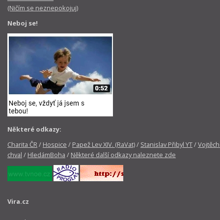
(Ničím se neznepokojuj)
Neboj se!
Některé odkazy:
Charita ČR
/
Hospice
/
Papež Lev XIV. (RaVat)
/
Stanislav Přibyl YT
/
Vojtěch
chval
/
HledámBoha
/
Některé další odkazy naleznete zde
Vira.cz