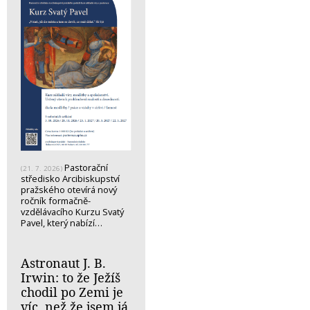
Pastorační
(21. 7. 2026)
středisko Arcibiskupství
pražského otevírá nový
ročník formačně-
vzdělávacího Kurzu Svatý
Pavel, který nabízí…
Astronaut J. B.
Irwin: to že Ježíš
chodil po Zemi je
víc, než že jsem já