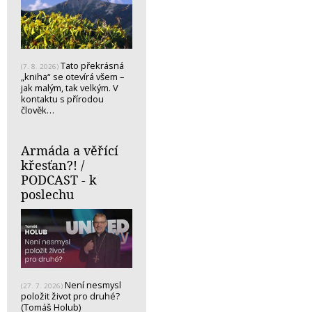
Tato překrásná
(7. 8. 2026)
„kniha“ se otevírá všem –
jak malým, tak velkým. V
kontaktu s přírodou
člověk…
Armáda a věřící
křesťan?! /
PODCAST - k
poslechu
Není nesmysl
(27. 7. 2026)
položit život pro druhé?
(Tomáš Holub)