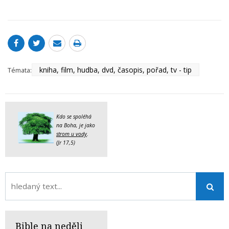
kniha, film, hudba, dvd, časopis, pořad, tv - tip
Témata:
Kdo se spoléhá
na Boha, je jako
strom u vody
.
(Jr 17,5)
Bible na neděli