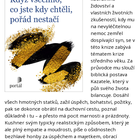
židovství a
vlastních životních
zkušeností, kdy mu
na nevyléčitelnou
nemoc zemřel
dospívající syn, se v
této knize zabývá
tématem krize
středního věku. Za
průvodce mu slouží
biblická postava
Kazatele, který v
půli svého života
bilancuje. Dosáhl
všech hmotných statků, zažil úspěch, bohatství, požitky,
pak se dokonce obrátil na duchovní cestu, poznal
důkladně i tu – a přesto má pocit marnosti a prázdnoty.
Kushner svým typicky realistickým způsobem, který je
ale plný empatie a moudrosti, píše o ošidnostech
bezhlavé honby za úspěchem a majetkem, obrací