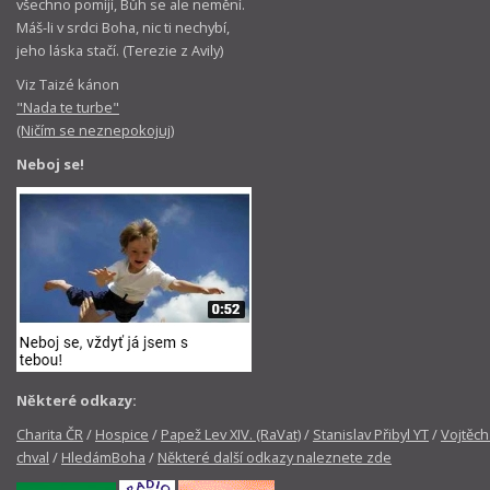
všechno pomíjí, Bůh se ale nemění.
Máš-li v srdci Boha, nic ti nechybí,
jeho láska stačí. (Terezie z Avily)
Viz Taizé kánon
"Nada te turbe"
(Ničím se neznepokojuj)
Neboj se!
Některé odkazy:
Charita ČR
/
Hospice
/
Papež Lev XIV. (RaVat)
/
Stanislav Přibyl YT
/
Vojtěch
chval
/
HledámBoha
/
Některé další odkazy naleznete zde