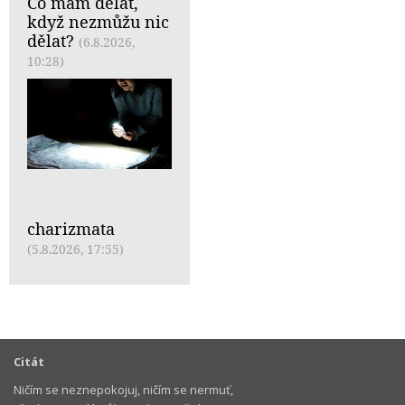
Co mám dělat,
když nezmůžu nic
dělat?
(6.8.2026,
10:28)
charizmata
(5.8.2026, 17:55)
Citát
Ničím se neznepokojuj, ničím se nermuť,