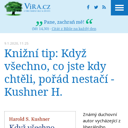
Pane, zachraň mě!
(Mt 14,30) -
Citát z Bible na každý den
9.1.2020, 11:25
Knižní tip: Když
všechno, co jste kdy
chtěli, pořád nestačí -
Kushner H.
Známý duchovní
autor vycházející z
liberálního