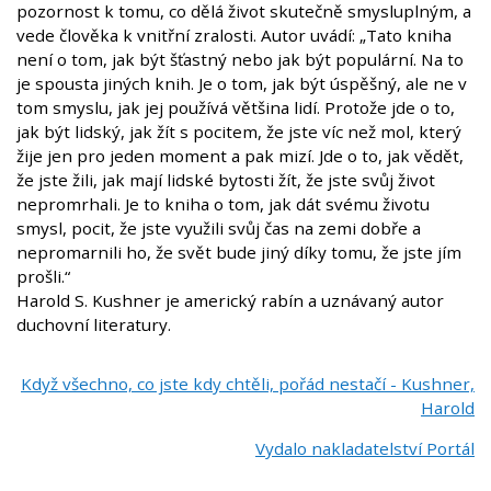
pozornost k tomu, co dělá život skutečně smysluplným, a
vede člověka k vnitřní zralosti. Autor uvádí: „Tato kniha
není o tom, jak být šťastný nebo jak být populární. Na to
je spousta jiných knih. Je o tom, jak být úspěšný, ale ne v
tom smyslu, jak jej používá většina lidí. Protože jde o to,
jak být lidský, jak žít s pocitem, že jste víc než mol, který
žije jen pro jeden moment a pak mizí. Jde o to, jak vědět,
že jste žili, jak mají lidské bytosti žít, že jste svůj život
nepromrhali. Je to kniha o tom, jak dát svému životu
smysl, pocit, že jste využili svůj čas na zemi dobře a
nepromarnili ho, že svět bude jiný díky tomu, že jste jím
prošli.“
Harold S. Kushner je americký rabín a uznávaný autor
duchovní literatury.
Když všechno, co jste kdy chtěli, pořád nestačí -
Kushner,
Harold
Vydalo nakladatelství Portál