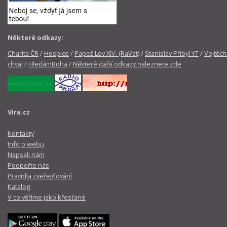
Některé odkazy:
Charita ČR
/
Hospice
/
Papež Lev XIV. (RaVat)
/
Stanislav Přibyl YT
/
Vojtěch
chval
/
HledámBoha
/
Některé další odkazy naleznete zde
Vira.cz
Kontakty
Info o webu
Napsali nám
Podpořte nás
Pravidla zveřejňování
Katalog
V co věříme jako křesťané