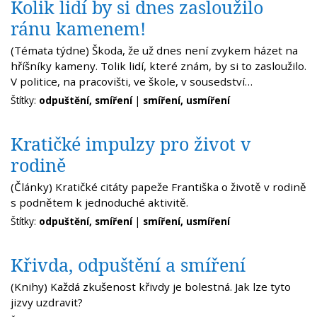
Kolik lidí by si dnes zasloužilo
ránu kamenem!
(Témata týdne) Škoda, že už dnes není zvykem házet na
hříšníky kameny. Tolik lidí, které znám, by si to zasloužilo.
V politice, na pracovišti, ve škole, v sousedství…
Štítky:
odpuštění, smíření
|
smíření, usmíření
Kratičké impulzy pro život v
rodině
(Články) Kratičké citáty papeže Františka o životě v rodině
s podnětem k jednoduché aktivitě.
Štítky:
odpuštění, smíření
|
smíření, usmíření
Křivda, odpuštění a smíření
(Knihy) Každá zkušenost křivdy je bolestná. Jak lze tyto
jizvy uzdravit?