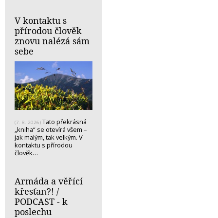
V kontaktu s
přírodou člověk
znovu nalézá sám
sebe
Tato překrásná
(7. 8. 2026)
„kniha“ se otevírá všem –
jak malým, tak velkým. V
kontaktu s přírodou
člověk…
Armáda a věřící
křesťan?! /
PODCAST - k
poslechu