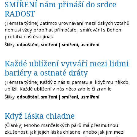
SMÍŘENÍ nám přináší do srdce
RADOST
(Témata týdne) Zatímco urovnávání mezilidských vztahů
nemusí vždy probíhat přímočaře, smiřování s Bohem
probíhá naštěstí jinak.
Štítky:
odpuštění, smíření
|
smíření, usmíření
Každé ublížení vytváří mezi lidmi
bariéry a ostnaté dráty
(Témata týdne) Každý z nás si pamatuje, když mu někdo
ublížil. Každé ublížení v nás něco zabilo či zranilo.
Štítky:
odpuštění, smíření
|
smíření, usmíření
Když láska chladne
(Články) Mnoho manželských párů má přesmutnou
zkušenost, jak jejich láska chladne, anebo jak jim mezi