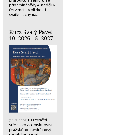
připomíná vždy 4. neděli v
červenci - v blízkosti
svátku Jáchyma…
Kurz Svatý Pavel
10. 2026 - 5. 2027
Pastorační
(21. 7. 2026)
středisko Arcibiskupství
pražského otevírá nový
ročník formačně-