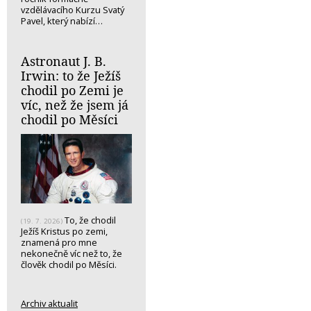
vzdělávacího Kurzu Svatý
Pavel, který nabízí…
Astronaut J. B.
Irwin: to že Ježíš
chodil po Zemi je
víc, než že jsem já
chodil po Měsíci
To, že chodil
(19. 7. 2026)
Ježíš Kristus po zemi,
znamená pro mne
nekonečně víc než to, že
člověk chodil po Měsíci.
Archiv aktualit