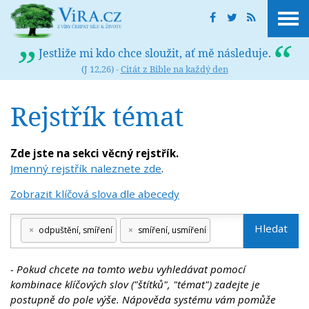
Jestliže mi kdo chce sloužit, ať mě následuje.
(J 12,26) -
Citát z Bible na každý den
Rejstřík témat
Zde jste na sekci věcný rejstřík.
Jmenný rejstřík naleznete zde
.
Zobrazit klíčová slova dle abecedy
Hledat
×
odpuštění, smíření
×
smíření, usmíření
- Pokud chcete na tomto webu vyhledávat pomocí
kombinace klíčových slov ("štítků", "témat") zadejte je
postupně do pole výše. Nápověda systému vám pomůže