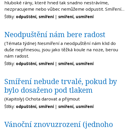
hluboké rány, které hned tak snadno nestrávíme,
nezpracujeme nebo vůbec nemůžeme odpustit. Smíření…
Štítky:
odpuštění, smíření
|
smíření, usmíření
Neodpuštění nám bere radost
(Témata týdne) Nesmíření a neodpuštění nám klid do
duše nepřinesou, jsou jako těžká koule na noze, berou
nám radost.
Štítky:
odpuštění, smíření
|
smíření, usmíření
Smíření nebude trvalé, pokud by
bylo dosaženo pod tlakem
(Kapitoly) Ochota darovat a přijmout
Štítky:
odpuštění, smíření
|
smíření, usmíření
Vánoční znovuzrození (jednoho