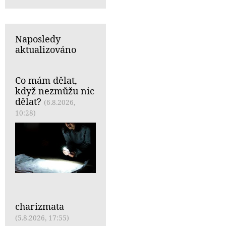
Naposledy
aktualizováno
Co mám dělat,
když nezmůžu nic
dělat?
(6.8.2026,
10:28)
charizmata
(5.8.2026, 17:55)