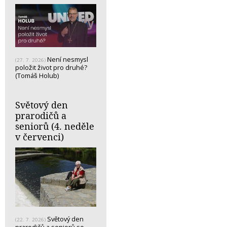
Není nesmysl
(27. 7. 2026)
položit život pro druhé?
(Tomáš Holub)
Světový den
prarodičů a
seniorů (4. neděle
v červenci)
Světový den
(22. 7. 2026)
prarodičů a seniorů se