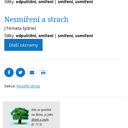
Štítky:
odpuštění, smíření
|
smíření, usmíření
Nesmíření a strach
(Témata týdne)
Štítky:
odpuštění, smíření
|
smíření, usmíření
Dlaší záznamy
Sekce:
Rejstřík témat
Kdo se spoléhá
na Boha, je jako
strom u vody
.
(Jr 17,5)