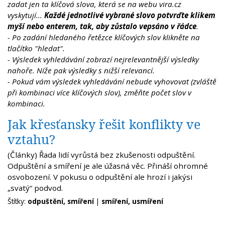
zadat jen ta klíčová slova, která se na webu vira.cz
vyskytují...
Každé jednotlivé vybrané slovo potvrďte klikem
myší nebo enterem, tak, aby zůstalo vepsáno v řádce
.
- Po zadání hledaného řetězce klíčových slov klikněte na
tlačítko "hledat".
- Výsledek vyhledávání zobrazí nejrelevantnější výsledky
nahoře. Níže pak výsledky s nižší relevancí.
- Pokud vám výsledek vyhledávání nebude vyhovovat (zvláště
při kombinaci více klíčových slov), změňte počet slov v
kombinaci.
Jak křesťansky řešit konflikty ve
vztahu?
(Články) Řada lidí vyrůstá bez zkušenosti odpuštění.
Odpuštění a smíření je ale úžasná věc. Přináší ohromné
osvobození. V pokusu o odpuštění ale hrozí i jakýsi
„svatý“ podvod.
Štítky:
odpuštění, smíření
|
smíření, usmíření