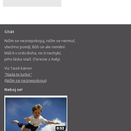
Citát
Ničím se neznepokojuj, ničím se nermuť,
všechno pomíjí, Bůh se ale nemění.
Máš-li v srdci Boha, nic ti nechybí,
jeho láska stačí. (Terezie z Avily)
Viz Taizé kánon
"Nada te turbe"
(Ničím se neznepokojuj)
Neboj se!