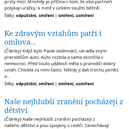
prsty mizí. Mnohdy je příčina v tom, že oba partneři
polykají urážky, k nimž v úzkém soužití běžně…
Štítky:
odpuštění, smíření
|
smíření, usmíření
Ke zdravým vztahům patří i
omluva...
(Články) Když bylo Paule sedmnáct, ukradla svým
prarodičům auto. Auto rozbila a sama skončila v
nemocnici. Před touto událostí měla s prarodiči dobrý
vztah. Chodila za nimi často. Někdy jí dali trochu peněz
a…
Štítky:
odpuštění, smíření
|
smíření, usmíření
Naše nejhlubší zranění pocházejí z
dětství
(Články) Naše nejhlubší zranění pocházejí z
našeho dětství a jsou spojeny s rodiči. Zanechávají