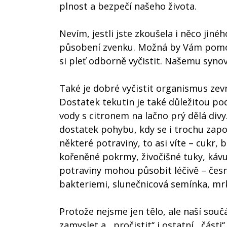
plnost a bezpečí našeho života.
Nevím, jestli jste zkoušela i něco jiné
působení zvenku. Možná by Vám pomohl
si pleť odborně vyčistit. Našemu syno
Také je dobré vyčistit organismus zevni
Dostatek tekutin je také důležitou po
vody s citronem na lačno prý dělá divy
dostatek pohybu, kdy se i trochu zapot
některé potraviny, to asi víte – cukr,
kořeněné pokrmy, živočišné tuky, kávu
potraviny mohou působit léčivě – česn
bakteriemi, slunečnicová semínka, mr
Protože nejsme jen tělo, ale naší součá
zamyslet a ,,pročistit‘‘ i ostatní ,,část