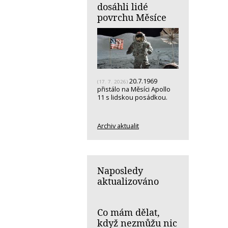
dosáhli lidé
povrchu Měsíce
20.7.1969
(17. 7. 2026)
přistálo na Měsíci Apollo
11 s lidskou posádkou.
Archiv aktualit
Naposledy
aktualizováno
Co mám dělat,
když nezmůžu nic