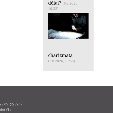
dělat?
(6.8.2026,
10:28)
charizmata
(5.8.2026, 17:55)
v XIV. (RaVat)
/
det YT
/