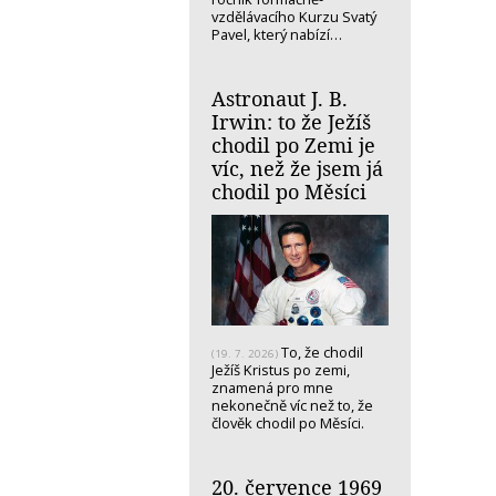
vzdělávacího Kurzu Svatý
Pavel, který nabízí…
Astronaut J. B.
Irwin: to že Ježíš
chodil po Zemi je
víc, než že jsem já
chodil po Měsíci
To, že chodil
(19. 7. 2026)
Ježíš Kristus po zemi,
znamená pro mne
nekonečně víc než to, že
člověk chodil po Měsíci.
20. července 1969