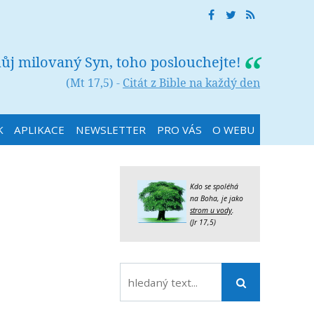
můj milovaný Syn, toho poslouchejte!
(Mt 17,5) -
Citát z Bible na každý den
K
APLIKACE
NEWSLETTER
PRO VÁS
O WEBU
Kdo se spoléhá
na Boha, je jako
strom u vody
.
(Jr 17,5)