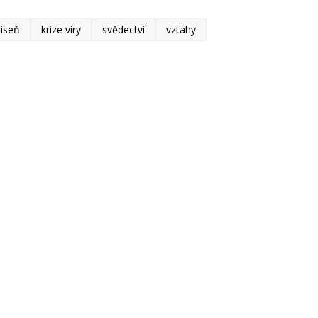
píseň
krize víry
svědectví
vztahy