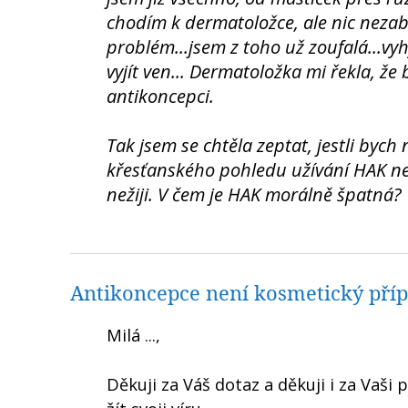
chodím k dermatoložce, ale nic nezab
problém...jsem z toho už zoufalá...vy
vyjít ven... Dermatoložka mi řekla, ž
antikoncepci.
Tak jsem se chtěla zeptat, jestli bych
křesťanského pohledu užívání HAK ne
nežiji. V čem je HAK morálně špatná?
Antikoncepce není kosmetický pří
Milá ...,
Děkuji za Váš dotaz a děkuji i za Vaši