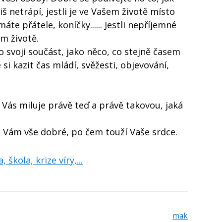
liš netrápí, jestli je ve Vašem životě místo
áte přátele, koníčky...... Jestli nepříjemné
em životě.
o svoji součást, jako něco, co stejně časem
si kazit čas mládí, svěžesti, objevování,
Vás miluje právě teď a právě takovou, jaká
dá Vám vše dobré, po čem touží Vaše srdce.
 škola, krize víry,...
mak