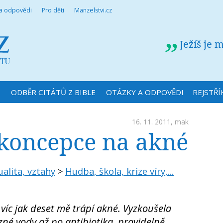
 a odpovědi
Pro děti
Manzelstvi.cz
Ježíš je 
N
ODBĚR CITÁTŮ Z BIBLE
OTÁZKY A ODPOVĚDI
REJSTŘÍ
16. 11. 2011,
mak
koncepce na akné
ualita, vztahy
>
Hudba, škola, krize víry,...
íc jak deset mě trápí akné. Vyzkoušela
zné vody až po antibiotika, pravidelně