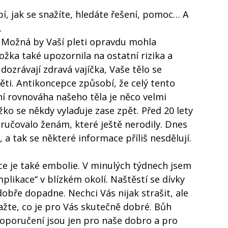
pí, jak se snažíte, hledáte řešení, pomoc… A
.
 Možná by Vaší pleti opravdu mohla
ožka také upozornila na ostatní rizika a
ozrávají zdravá vajíčka, Vaše tělo se
ěti. Antikoncepce způsobí, že celý tento
í rovnováha našeho těla je něco velmi
ko se někdy vylaďuje zase zpět. Před 20 lety
ručovalo ženám, které ještě nerodily. Dnes
a tak se některé informace příliš nesdělují.
ce je také embolie. V minulých týdnech jsem
likace‘‘ v blízkém okolí. Naštěstí se dívky
dobře dopadne. Nechci Vás nijak strašit, ale
važte, co je pro Vás skutečně dobré. Bůh
doporučení jsou jen pro naše dobro a pro