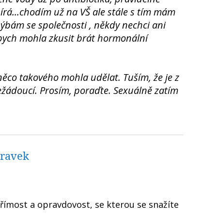
írá...chodím už na VŠ ale stále s tím mám
hýbám se společnosti , někdy nechci ani
e bych mohla zkusit brát hormonální
 něco takového mohla udělat. Tuším, že je z
žádoucí. Prosím, poraďte. Sexuálně zatím
pravek
 přímost a opravdovost, se kterou se snažíte