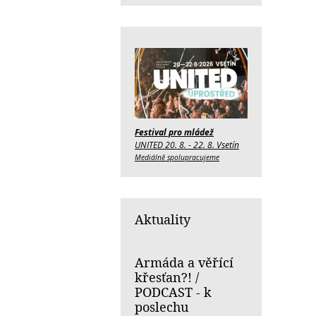
Festival pro mládež
UNITED 20. 8. - 22. 8. Vsetín
Mediálně spolupracujeme
Aktuality
Armáda a věřící
křesťan?! /
PODCAST - k
poslechu