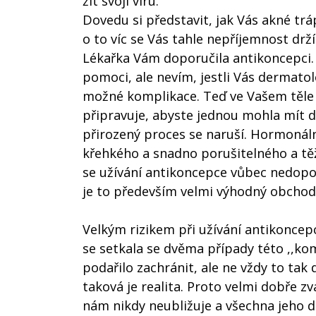
žít svoji víru.
Dovedu si představit, jak Vás akné trá
o to víc se Vás tahle nepříjemnost drží
Lékařka Vám doporučila antikoncepci.
pomoci, ale nevím, jestli Vás dermatol
možné komplikace. Teď ve Vašem těle d
připravuje, abyste jednou mohla mít d
přirozený proces se naruší. Hormonáln
křehkého a snadno porušitelného a těž
se užívání antikoncepce vůbec nedopo
je to především velmi výhodný obchod, 
Velkým rizikem při užívání antikoncep
se setkala se dvěma případy této ,,komp
podařilo zachránit, ale ne vždy to tak 
taková je realita. Proto velmi dobře z
nám nikdy neubližuje a všechna jeho 