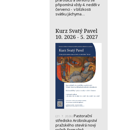
prarodičů a seniorů se
připomíná vždy 4. neděli v
červenci - v blízkosti
svátku Jáchyma…
Kurz Svatý Pavel
10. 2026 - 5. 2027
Pastorační
(21. 7. 2026)
středisko Arcibiskupství
pražského otevírá nový
ročník formačně-