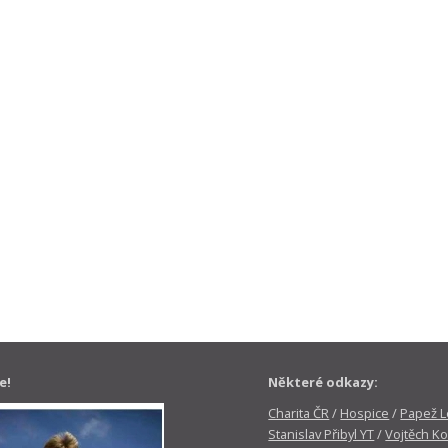
e!
Některé odkazy:
Charita ČR
/
Hospice
/
Papež Le
Stanislav Přibyl YT
/
Vojtěch Ko