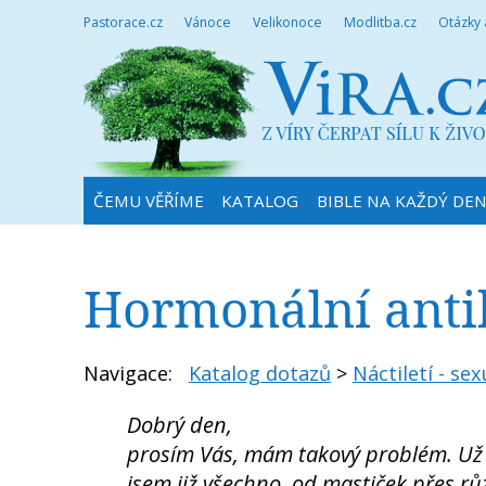
Pastorace.cz
Vánoce
Velikonoce
Modlitba.cz
Otázky
ČEMU VĚŘÍME
KATALOG
BIBLE NA KAŽDÝ DE
Hormonální anti
Navigace:
Katalog dotazů
>
Náctiletí - sex
Dobrý den,
prosím Vás, mám takový problém. Už v
jsem již všechno, od mastiček přes rů