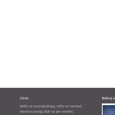
Citát
Neboj s
Ničím se neznepokojuj, ničím se nermuť,
všechno pomíjí, Bůh se ale nemění.