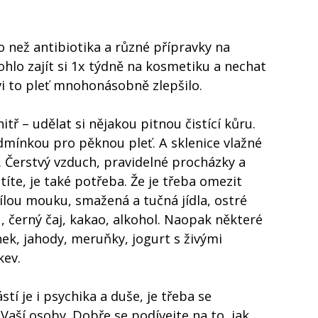
ho než antibiotika a různé přípravky na
o zajít si 1x týdně na kosmetiku a nechat
vi to pleť mnohonásobně zlepšilo.
tř – udělat si nějakou pitnou čistící kůru.
dmínkou pro pěknou pleť. A sklenice vlažné
. Čerstvý vzduch, pravidelné procházky a
íte, je také potřeba. Že je třeba omezit
 bílou mouku, smažená a tučná jídla, ostré
, černý čaj, kakao, alkohol. Naopak některé
ek, jahody, meruňky, jogurt s živými
kev.
stí je i psychika a duše, je třeba se
i‘‘ Vaší osoby. Dobře se podívejte na to, jak