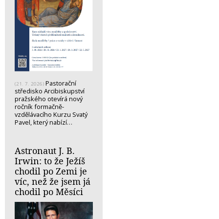
Pastorační
(21. 7. 2026)
středisko Arcibiskupství
pražského otevírá nový
ročník formačně-
vzdělávacího Kurzu Svatý
Pavel, který nabízí…
Astronaut J. B.
Irwin: to že Ježíš
chodil po Zemi je
víc, než že jsem já
chodil po Měsíci