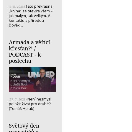
Tato překrásná
(7. 8. 2026)
„kniha“ se otevírá všem –
jak malým, tak velkým. V
kontaktu s přírodou
člověk…
Armáda a věřící
křesťan?! /
PODCAST - k
poslechu
Není nesmysl
(27. 7. 2026)
položit život pro druhé?
(Tomáš Holub)
Světový den
prarodičů a