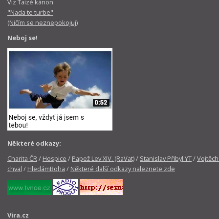
Viz Taizé kánon
"Nada te turbe"
(Ničím se neznepokojuj)
Neboj se!
Některé odkazy:
Charita ČR
/
Hospice
/
Papež Lev XIV. (RaVat)
/
Stanislav Přibyl YT
/
Vojtěch
chval
/
HledámBoha
/
Některé další odkazy naleznete zde
Vira.cz