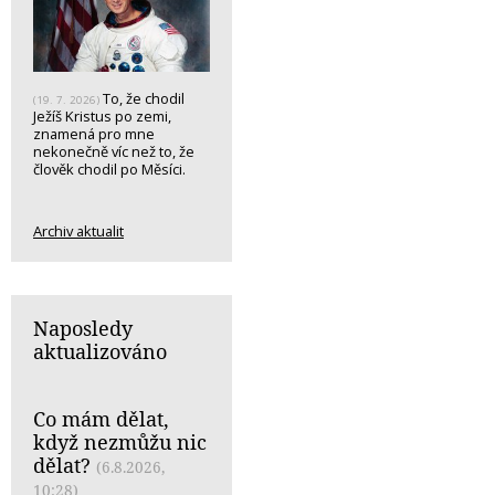
To, že chodil
(19. 7. 2026)
Ježíš Kristus po zemi,
znamená pro mne
nekonečně víc než to, že
člověk chodil po Měsíci.
Archiv aktualit
Naposledy
aktualizováno
Co mám dělat,
když nezmůžu nic
dělat?
(6.8.2026,
10:28)