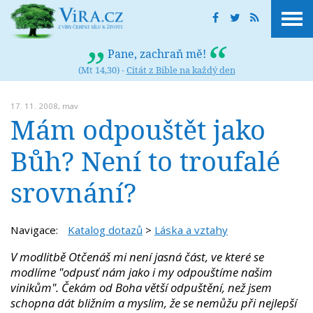
Pane, zachraň mě!
(Mt 14,30) -
Citát z Bible na každý den
17. 11. 2008,
mav
Mám odpouštět jako
Bůh? Není to troufalé
srovnání?
Navigace:
Katalog dotazů
>
Láska a vztahy
V modlitbě Otčenáš mi není jasná část, ve které se
modlíme "odpusť nám jako i my odpouštíme našim
vinikům". Čekám od Boha větší odpuštění, než jsem
schopna dát bližním a myslím, že se nemůžu při nejlepší