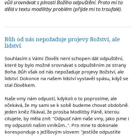
vůli srovnávat s plností Božího odpuštění. Proto mi to
dělá v textu modlitby problém (přijde mi to troufalé).
Bůh od nás nepožaduje projevy Božství, ale
lidství
Souhlasím s Vámi: člověk není schopen dát odpuštění,
které by bylo možné srovnávat s odpuštěním ze strany
Boha. Bůh však od nás nepožaduje projevy Božství, ale
lidství. Dokonce na našem lidství vystavěl spásu, když se
stal člověkem.
Naše viny nám odpustí, kdykoli o to poprosíme, ale
očekává, že my sami se k sobě budeme chovat obdobně.
Jeden kněz říkával, že prosba Modlitby Páně, kterou
citujete, by měla znít: "Odpusť nám naše viny, jako jsme i
my odpustili našim viníkům...". Pro mne to dokonale
koresponduje s Ježíšovým slovem: "Jestliže odpustíte