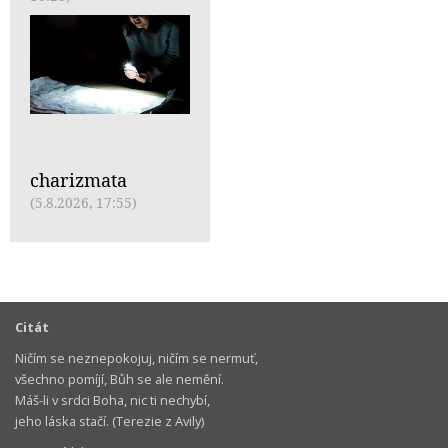
charizmata
(5.8.2026, 17:55)
Citát
Ničím se neznepokojuj, ničím se nermuť,
všechno pomíjí, Bůh se ale nemění.
Máš-li v srdci Boha, nic ti nechybí,
jeho láska stačí. (Terezie z Avily)