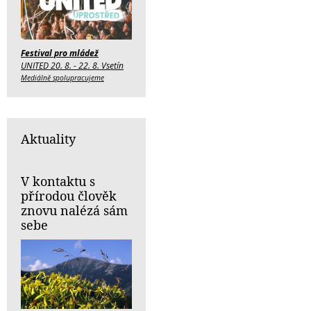
Festival pro mládež
UNITED 20. 8. - 22. 8. Vsetín
Mediálně spolupracujeme
Aktuality
V kontaktu s
přírodou člověk
znovu nalézá sám
sebe