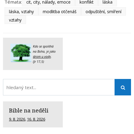
Témata:
cit, city, nálady, emoce
konflikt
láska
láska, vztahy
modlitba otčenáš
odpuštění, smíření
vztahy
Kdo se spoléhá
na Boha, je jako
strom u vody
.
(Jr 17,5)
Bible na neděli
9. 8. 2026
,
16. 8. 2026