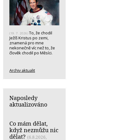
To, že chodil
(19. 7. 2026)
Ježíš Kristus po zemi,
znamená pro mne
nekonečně víc než to, že
člověk chodil po Měsíci.
Archiv aktualit
Naposledy
aktualizováno
Co mám dělat,
když nezmůžu nic
dělat?
(6.8.2026,