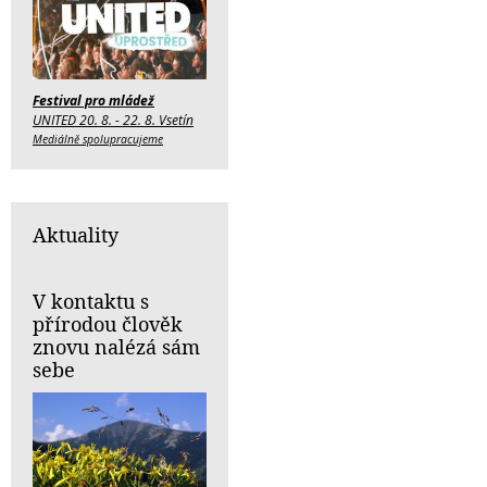
Festival pro mládež
UNITED 20. 8. - 22. 8. Vsetín
Mediálně spolupracujeme
Aktuality
V kontaktu s
přírodou člověk
znovu nalézá sám
sebe