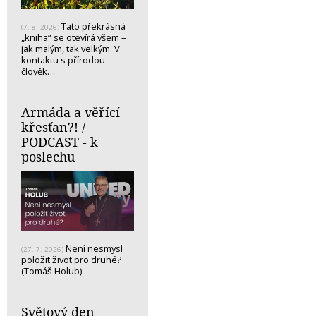
Tato překrásná
(7. 8. 2026)
„kniha“ se otevírá všem –
jak malým, tak velkým. V
kontaktu s přírodou
člověk…
Armáda a věřící
křesťan?! /
PODCAST - k
poslechu
Není nesmysl
(27. 7. 2026)
položit život pro druhé?
(Tomáš Holub)
Světový den