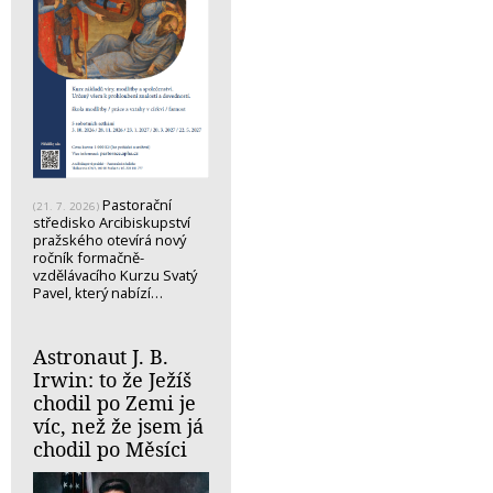
Pastorační
(21. 7. 2026)
středisko Arcibiskupství
pražského otevírá nový
ročník formačně-
vzdělávacího Kurzu Svatý
Pavel, který nabízí…
Astronaut J. B.
Irwin: to že Ježíš
chodil po Zemi je
víc, než že jsem já
chodil po Měsíci