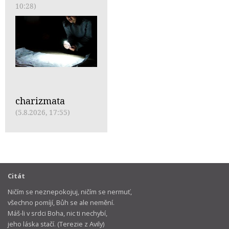
10:28)
charizmata
(5.8.2026, 17:55)
Citát
Ničím se neznepokojuj, ničím se nermuť,
všechno pomíjí, Bůh se ale nemění.
Máš-li v srdci Boha, nic ti nechybí,
jeho láska stačí. (Terezie z Avily)