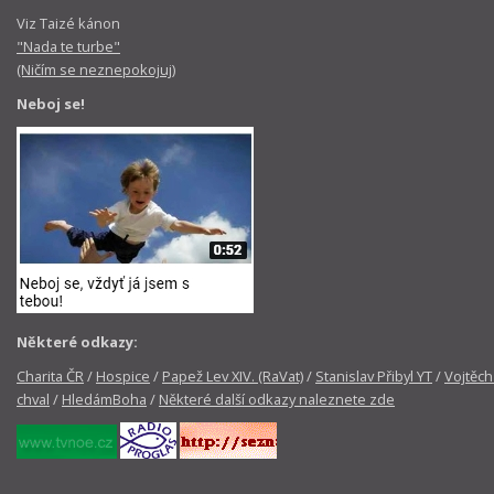
Viz Taizé kánon
"Nada te turbe"
(Ničím se neznepokojuj)
Neboj se!
Některé odkazy:
Charita ČR
/
Hospice
/
Papež Lev XIV. (RaVat)
/
Stanislav Přibyl YT
/
Vojtěch
chval
/
HledámBoha
/
Některé další odkazy naleznete zde