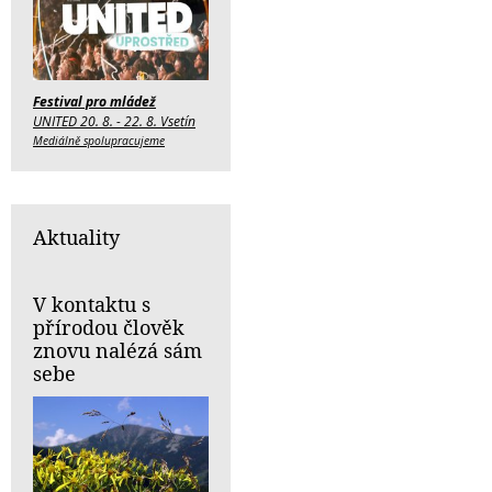
Festival pro mládež
UNITED 20. 8. - 22. 8. Vsetín
Mediálně spolupracujeme
Aktuality
V kontaktu s
přírodou člověk
znovu nalézá sám
sebe