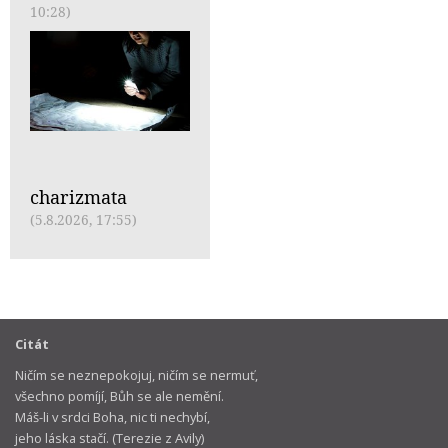
10:28)
charizmata
(5.8.2026, 17:55)
Citát
Ničím se neznepokojuj, ničím se nermuť,
všechno pomíjí, Bůh se ale nemění.
Máš-li v srdci Boha, nic ti nechybí,
jeho láska stačí. (Terezie z Avily)