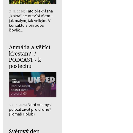
Tato překrásná
(7. 8. 2026)
„kniha“ se otevírá všem –
jak malým, tak velkým. V
kontaktu s přírodou
člověk…
Armáda a věřící
křesťan?! /
PODCAST - k
poslechu
Není nesmysl
(27. 7. 2026)
položit život pro druhé?
(Tomáš Holub)
Světový den