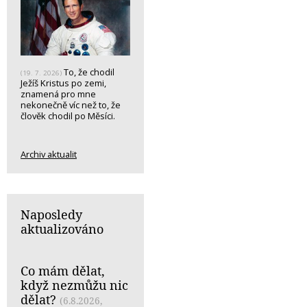
To, že chodil
(19. 7. 2026)
Ježíš Kristus po zemi,
znamená pro mne
nekonečně víc než to, že
člověk chodil po Měsíci.
Archiv aktualit
Naposledy
aktualizováno
Co mám dělat,
když nezmůžu nic
dělat?
(6.8.2026,