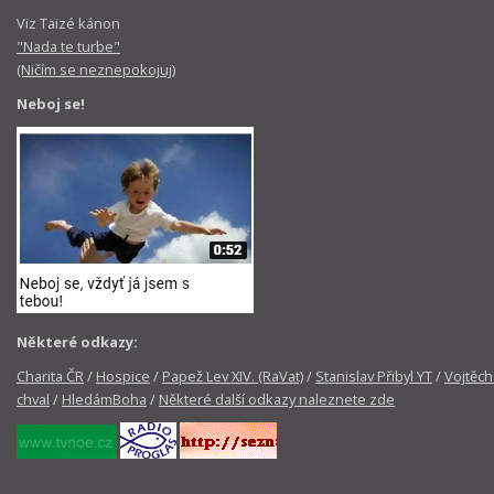
Viz Taizé kánon
"Nada te turbe"
(Ničím se neznepokojuj)
Neboj se!
Některé odkazy:
Charita ČR
/
Hospice
/
Papež Lev XIV. (RaVat)
/
Stanislav Přibyl YT
/
Vojtěch
chval
/
HledámBoha
/
Některé další odkazy naleznete zde