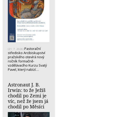
Pastorační
(21. 7. 2026)
středisko Arcibiskupství
pražského otevírá nový
ročník formačně-
vzdělávacího Kurzu Svatý
Pavel, který nabízí…
Astronaut J. B.
Irwin: to že Ježíš
chodil po Zemi je
víc, než že jsem já
chodil po Měsíci