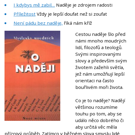
I kdybys mě zabil…
Naděje je zdrojem radosti
Příležitost
Vždy je lepší doufat než si zoufat
Není pádu bez naděje,
říká nám kříž
Cestou naděje šlo před
námi mnoho moudrých
lidí, filozofů a teologů.
Svými inspirovanými
slovy a především svým
životem zažehli světla,
jež nám umožňují lepší
orientaci na často
bouřlivém moři života.
Co je to naděje? Nadějí
většinou rozumíme
touhu po tom, aby se
událo něco dobrého či
aby určitá věc měla
příznivý průběh. Zatímco v běžném slova smyslu lidé