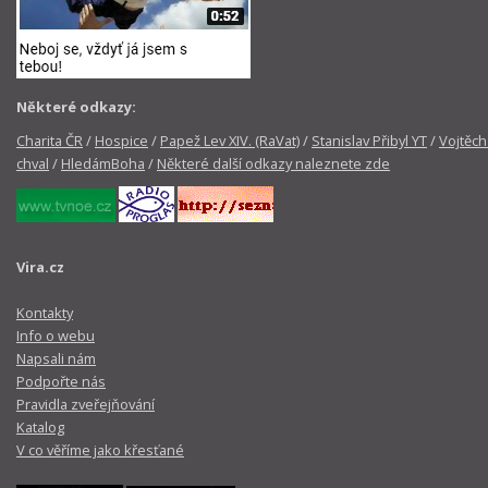
Některé odkazy:
Charita ČR
/
Hospice
/
Papež Lev XIV. (RaVat)
/
Stanislav Přibyl YT
/
Vojtěch
chval
/
HledámBoha
/
Některé další odkazy naleznete zde
Vira.cz
Kontakty
Info o webu
Napsali nám
Podpořte nás
Pravidla zveřejňování
Katalog
V co věříme jako křesťané