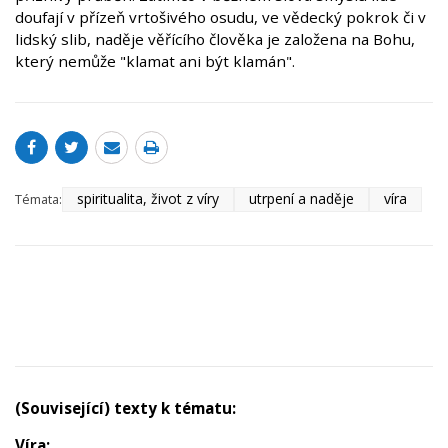
doufají v přízeň vrtošivého osudu, ve vědecký pokrok či v
lidský slib, naděje věřícího člověka je založena na Bohu,
který nemůže "klamat ani být klamán".
spiritualita, život z víry
utrpení a naděje
víra
Témata:
(Související) texty k tématu:
Víra: