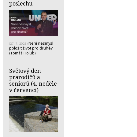
poslechu
Není nesmysl
(27. 7. 2026)
položit život pro druhé?
(Tomáš Holub)
Světový den
prarodičů a
seniorů (4. neděle
v červenci)