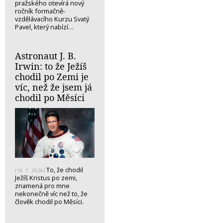
pražského otevírá nový
ročník formačně-
vzdělávacího Kurzu Svatý
Pavel, který nabízí…
Astronaut J. B.
Irwin: to že Ježíš
chodil po Zemi je
víc, než že jsem já
chodil po Měsíci
To, že chodil
(19. 7. 2026)
Ježíš Kristus po zemi,
znamená pro mne
nekonečně víc než to, že
člověk chodil po Měsíci.