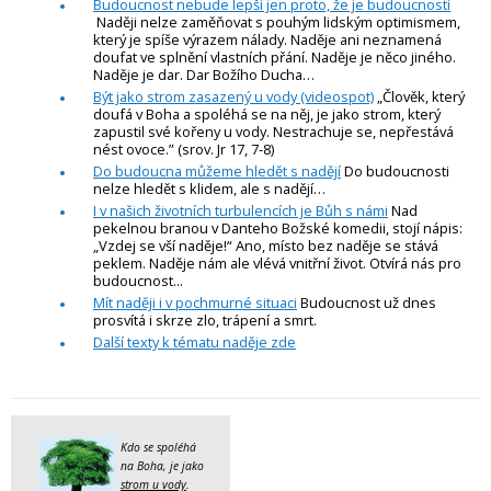
Budoucnost nebude lepší jen proto, že je budoucností
Naději nelze zaměňovat s pouhým lidským optimismem,
který je spíše výrazem nálady. Naděje ani neznamená
doufat ve splnění vlastních přání. Naděje je něco jiného.
Naděje je dar. Dar Božího Ducha…
Být jako strom zasazený u vody (videospot)
„Člověk, který
doufá v Boha a spoléhá se na něj, je jako strom, který
zapustil své kořeny u vody. Nestrachuje se, nepřestává
nést ovoce.” (srov. Jr 17, 7-8)
Do budoucna můžeme hledět s nadějí
Do budoucnosti
nelze hledět s klidem, ale s nadějí…
I v našich životních turbulencích je Bůh s námi
Nad
pekelnou branou v Danteho Božské komedii, stojí nápis:
„Vzdej se vší naděje!“ Ano, místo bez naděje se stává
peklem. Naděje nám ale vlévá vnitřní život. Otvírá nás pro
budoucnost...
Mít naději i v pochmurné situaci
Budoucnost už dnes
prosvítá i skrze zlo, trápení a smrt.
Další texty k tématu naděje zde
Kdo se spoléhá
na Boha, je jako
strom u vody
.