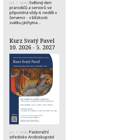
Světový den
(22. 7. 2026)
prarodičů a seniorů se
připomíná vždy 4. neděli v
červenci - v blízkosti
svátku Jáchyma…
Kurz Svatý Pavel
10. 2026 - 5. 2027
Pastorační
(21. 7. 2026)
středisko Arcibiskupství