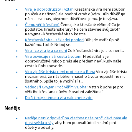
Víra je dobrodružství i vztah
Křesťanská víra není soubor
pouček a nařízení, ale osobní vztah důvěry. Bůh důvěřuje
nám, a zve nás, abychom důvěřovali jemu. Je to výzva.
Čemu věří křesťané
Čemu jako křesťané věříme? Co je
podstatou křesťanské víry? Na čem stavíme svůj život?
Kerygma - křesťanská víra v kostce.
Křesťanská víra - základní pohled
Bůh jde vstříc úplně
každému. I tobě! Neboj se.
Víra - co víra je a co není
Co křesťanská víra je a co není...
Víra osvěcuje naši cestu životem
Hledat Boha je
dobrodružství. Nikdo z nás ale předem neví, kudy naše
cesta k Bohu povede.
Víra v Ježíše Krista není protekce u Boha
Víra v Ježíše Krista
neznamená, že nás během našeho života nepostihne nic
špatného. Spíše to je vnitřní síla...
Vědec Jiří Grygar: Proč věřím v Boha?
Vztah k Bohu je pro
věřícího křesťana důvěrně osobní záležitostí.
Další texty k tématu víra naleznete zde
Naděje
Naděje není odpovědí na všechna naše proč, dává nám ale
dost světla a síly
, abychom putovali údolím stínů plni
důvěry a odvahy.