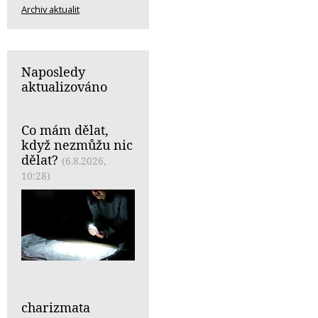
Archiv aktualit
Naposledy
aktualizováno
Co mám dělat,
když nezmůžu nic
dělat?
(6.8.2026,
10:28)
charizmata