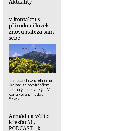
Aktuality
V kontaktu s
přírodou člověk
znovu nalézá sám
sebe
Tato překrásná
(7. 8. 2026)
„kniha“ se otevírá všem –
jak malým, tak velkým. V
kontaktu s přírodou
člověk…
Armáda a věřící
křesťan?! /
PODCAST - k