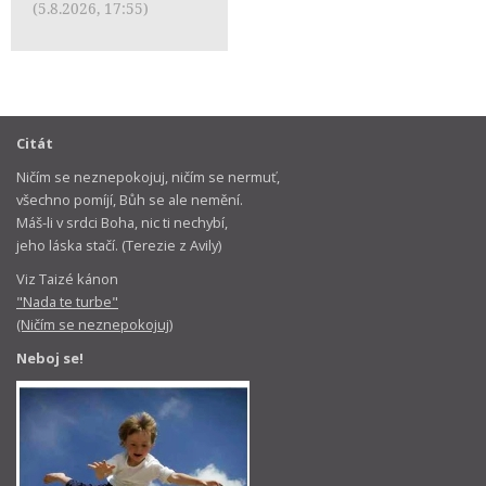
(5.8.2026, 17:55)
Citát
Ničím se neznepokojuj, ničím se nermuť,
všechno pomíjí, Bůh se ale nemění.
Máš-li v srdci Boha, nic ti nechybí,
jeho láska stačí. (Terezie z Avily)
Viz Taizé kánon
"Nada te turbe"
(Ničím se neznepokojuj)
Neboj se!