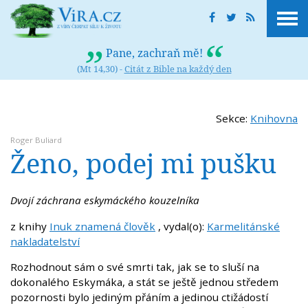
Pane, zachraň mě!
(Mt 14,30) -
Citát z Bible na každý den
Sekce:
Knihovna
Roger Buliard
Ženo, podej mi pušku
Dvojí záchrana eskymáckého kouzelníka
z knihy
Inuk znamená člověk
, vydal(o):
Karmelitánské
nakladatelství
Rozhodnout sám o své smrti tak, jak se to sluší na
dokonalého Eskymáka, a stát se ještě jednou středem
pozornosti bylo jediným přáním a jedinou ctižádostí