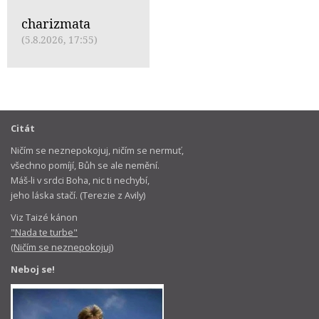
charizmata
(5.8.2026, 17:55)
Citát
Ničím se neznepokojuj, ničím se nermuť,
všechno pomíjí, Bůh se ale nemění.
Máš-li v srdci Boha, nic ti nechybí,
jeho láska stačí. (Terezie z Avily)
Viz Taizé kánon
"Nada te turbe"
(Ničím se neznepokojuj)
Neboj se!