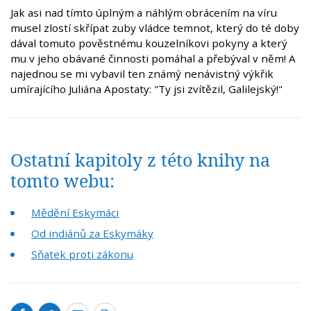
Jak asi nad tímto úplným a náhlým obrácením na víru
musel zlostí skřípat zuby vládce temnot, který do té doby
dával tomuto pověstnému kouzelníkovi pokyny a který
mu v jeho obávané činnosti pomáhal a přebýval v něm! A
najednou se mi vybavil ten známý nenávistný výkřik
umírajícího Juliána Apostaty: "Ty jsi zvítězil, Galilejský!"
Ostatní kapitoly z této knihy na
tomto webu:
Mědění Eskymáci
Od indiánů za Eskymáky
Sňatek proti zákonu