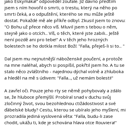
jako Eskymáka!" odpověděl zoufale. Již dávno předtím
jsem s ním hovořil o smrti, o trestu, který na něho po
smrti čeká, a o odpuštění, kterého se mu může ještě
dostat. Pokaždé mě ale příkře odbyl. Zkusil jsem to znovu:
"O Bohu už přece něco víš. Mluvil jsem s tebou o něm,
stejně jako o otcích... Víš, o těch, které jste zabili... Ještě
není pozdě ani pro tebe!" A v těch jeho hrozných
bolestech se ho dotkla milost Boží: "Falla, přeješ-li si to... "
Dal jsem mu nejnutnější náboženské poučení, a protože
na mne naléhal, abych si pospíšil, pokřtil jsem ho. A tu se
stalo něco zvláštního - najednou dýchal volně a zhluboka
a hleděl na mě s údivem: "Falla..., už nemám bolesti!"
A zavřel oči. Pouze jeho rty se němě pohybovaly a zdálo
se, že hluboce přemýšlí. Probíral snad v duchu svůj
zločinný život, svou bezohlednou ctižádostivost a své
ďábelské bludy? Cestu, kterou se ubíralo jeho myšlení, mi
prozradila jediná vyslovená věta: "Falla, budu-li zase
chodit, ukážu ti, kde je schována hlava otce Rouviera!"