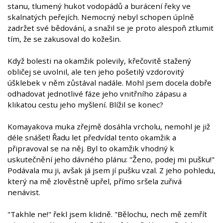
stanu, tlumený hukot vodopádů a burácení řeky ve
skalnatých peřejích. Nemocný nebyl schopen úplně
zadržet své bědování, a snažil se je proto alespoň ztlumit
tím, že se zakusoval do kožešin.
Když bolesti na okamžik polevily, křečovitě stažený
obličej se uvolnil, ale ten jeho pošetilý vzdorovitý
úšklebek v něm zůstával nadále. Mohl jsem docela dobře
odhadovat jednotlivé fáze jeho vnitřního zápasu a
klikatou cestu jeho myšlení. Blížil se konec?
Komayakova muka zřejmě dosáhla vrcholu, nemohl je již
déle snášet! Řadu let předvídal tento okamžik a
připravoval se na něj. Byl to okamžik vhodný k
uskutečnění jeho dávného plánu: "Ženo, podej mi pušku!"
Podávala mu ji, avšak já jsem jí pušku vzal. Z jeho pohledu,
který na mě zlověstně upřel, přímo sršela zuřivá
nenávist.
"Takhle ne!" řekl jsem klidně. "Bělochu, nech mě zemřít