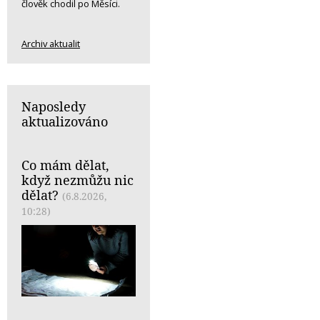
člověk chodil po Měsíci.
Archiv aktualit
Naposledy
aktualizováno
Co mám dělat,
když nezmůžu nic
dělat?
(6.8.2026,
10:28)