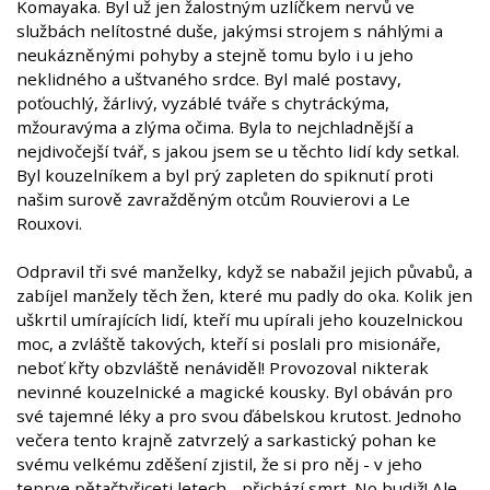
Komayaka. Byl už jen žalostným uzlíčkem nervů ve
službách nelítostné duše, jakýmsi strojem s náhlými a
neukázněnými pohyby a stejně tomu bylo i u jeho
neklidného a uštvaného srdce. Byl malé postavy,
poťouchlý, žárlivý, vyzáblé tváře s chytráckýma,
mžouravýma a zlýma očima. Byla to nejchladnější a
nejdivočejší tvář, s jakou jsem se u těchto lidí kdy setkal.
Byl kouzelníkem a byl prý zapleten do spiknutí proti
našim surově zavražděným otcům Rouvierovi a Le
Rouxovi.
Odpravil tři své manželky, když se nabažil jejich půvabů, a
zabíjel manžely těch žen, které mu padly do oka. Kolik jen
uškrtil umírajících lidí, kteří mu upírali jeho kouzelnickou
moc, a zvláště takových, kteří si poslali pro misionáře,
neboť křty obzvláště nenáviděl! Provozoval nikterak
nevinné kouzelnické a magické kousky. Byl obáván pro
své tajemné léky a pro svou ďábelskou krutost. Jednoho
večera tento krajně zatvrzelý a sarkastický pohan ke
svému velkému zděšení zjistil, že si pro něj - v jeho
teprve pětačtyřiceti letech - přichází smrt. No budiž! Ale