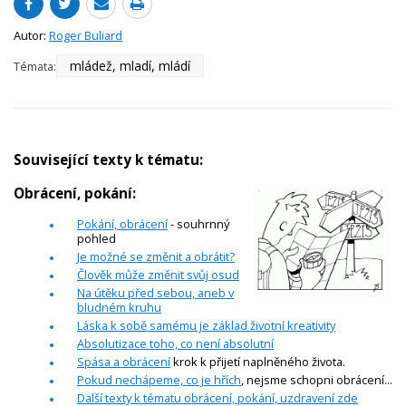
Autor:
Roger Buliard
mládež, mladí, mládí
Témata:
Související texty k tématu:
Obrácení, pokání:
Pokání, obrácení
- souhrnný
pohled
Je možné se změnit a obrátit?
Člověk může změnit svůj osud
Na útěku před sebou, aneb v
bludném kruhu
Láska k sobě samému je základ životní kreativity
Absolutizace toho, co není absolutní
Spása a obrácení
krok k přijetí naplněného života.
Pokud nechápeme, co je hřích
, nejsme schopni obrácení...
Další texty k tématu obrácení, pokání, uzdravení zde