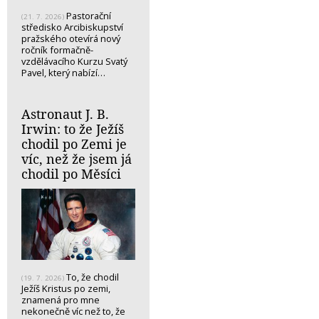
Pastorační
(21. 7. 2026)
středisko Arcibiskupství
pražského otevírá nový
ročník formačně-
vzdělávacího Kurzu Svatý
Pavel, který nabízí…
Astronaut J. B.
Irwin: to že Ježíš
chodil po Zemi je
víc, než že jsem já
chodil po Měsíci
To, že chodil
(19. 7. 2026)
Ježíš Kristus po zemi,
znamená pro mne
nekonečně víc než to, že