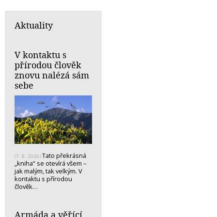
Aktuality
V kontaktu s
přírodou člověk
znovu nalézá sám
sebe
Tato překrásná
(7. 8. 2026)
„kniha“ se otevírá všem –
jak malým, tak velkým. V
kontaktu s přírodou
člověk…
Armáda a věřící