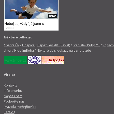
Některé odkazy:
Charita ČR
/
Hospice
/
Papež Lev XIV. (RaVat)
/
Stanislav Přibyl YT
/
Vojtěch
chval
/
HledámBoha
/
Některé další odkazy naleznete zde
Vira.cz
Kontakty
Info o webu
Napsali nám
Podpořte nás
Pravidla zveřejňování
Katalog