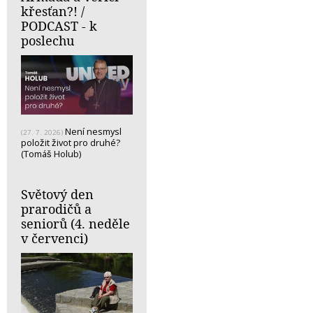
křesťan?! /
PODCAST - k
poslechu
Není nesmysl
(27. 7. 2026)
položit život pro druhé?
(Tomáš Holub)
Světový den
prarodičů a
seniorů (4. neděle
v červenci)