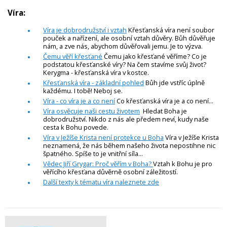
Víra:
Víra je dobrodružství i vztah
Křesťanská víra není soubor
pouček a nařízení, ale osobní vztah důvěry. Bůh důvěřuje
nám, a zve nás, abychom důvěřovali jemu. Je to výzva.
Čemu věří křesťané
Čemu jako křesťané věříme? Co je
podstatou křesťanské víry? Na čem stavíme svůj život?
Kerygma - křesťanská víra v kostce.
Křesťanská víra - základní pohled
Bůh jde vstříc úplně
každému. I tobě! Neboj se.
Víra - co víra je a co není
Co křesťanská víra je a co není...
Víra osvěcuje naši cestu životem
Hledat Boha je
dobrodružství. Nikdo z nás ale předem neví, kudy naše
cesta k Bohu povede.
Víra v Ježíše Krista není protekce u Boha
Víra v Ježíše Krista
neznamená, že nás během našeho života nepostihne nic
špatného. Spíše to je vnitřní síla...
Vědec Jiří Grygar: Proč věřím v Boha?
Vztah k Bohu je pro
věřícího křesťana důvěrně osobní záležitostí.
Další texty k tématu víra naleznete zde