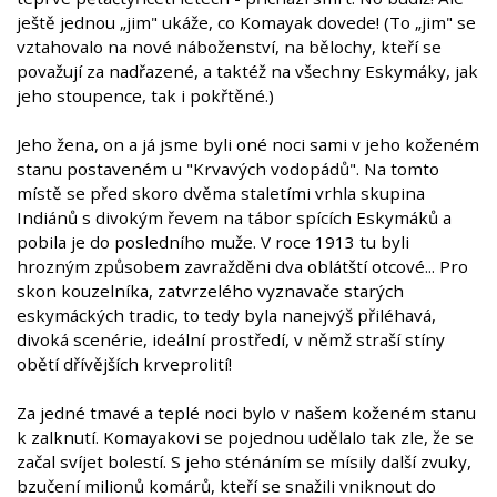
ještě jednou „jim" ukáže, co Komayak dovede! (To „jim" se
vztahovalo na nové náboženství, na bělochy, kteří se
považují za nadřazené, a taktéž na všechny Eskymáky, jak
jeho stoupence, tak i pokřtěné.)
Jeho žena, on a já jsme byli oné noci sami v jeho koženém
stanu postaveném u "Krvavých vodopádů". Na tomto
místě se před skoro dvěma staletími vrhla skupina
Indiánů s divokým řevem na tábor spících Eskymáků a
pobila je do posledního muže. V roce 1913 tu byli
hrozným způsobem zavražděni dva oblátští otcové... Pro
skon kouzelníka, zatvrzelého vyznavače starých
eskymáckých tradic, to tedy byla nanejvýš přiléhavá,
divoká scenérie, ideální prostředí, v němž straší stíny
obětí dřívějších krveprolití!
Za jedné tmavé a teplé noci bylo v našem koženém stanu
k zalknutí. Komayakovi se pojednou udělalo tak zle, že se
začal svíjet bolestí. S jeho sténáním se mísily další zvuky,
bzučení milionů komárů, kteří se snažili vniknout do